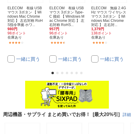
ELECOM 有線 USB
ELECOM 有線 USB
ELECOM 無線 2.4G
マウス 3ボタン 【 Wi
マウス 3ボタン Type-
Hz マウス ワイヤレス
ndows Mac Chrome
C 接続 【 Windows M
マウス 3ボタン 【 Wi
対応 】 左右対称 RoH
ac Chrome 対応 】 左
ndows Mac Chrome
S指令準拠 ホワ...
右対称 RoHS...
対応 】 左右対...
980円
957円
1,379円
98ポイント
96ポイント
138ポイント
在庫あり
在庫あり
在庫あり
(27)
(11)
(38)
一緒に買う
一緒に買う
一緒に買う
周辺機器・サプライ まとめ買いでお得！
[最大20%引]
詳細