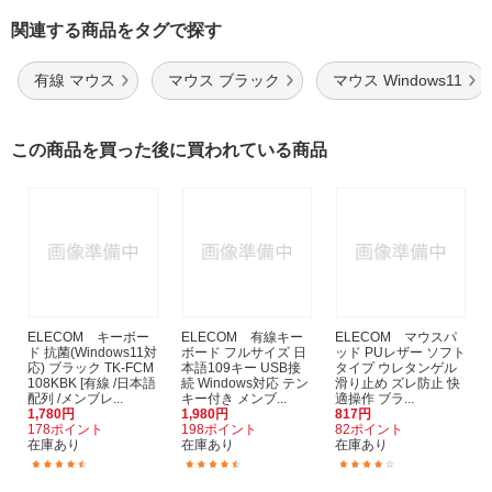
関連する商品をタグで探す
有線 マウス
マウス ブラック
マウス Windows11
この商品を買った後に買われている商品
ELECOM キーボー
ELECOM 有線キー
ELECOM マウスパ
ド 抗菌(Windows11対
ボード フルサイズ 日
ッド PUレザー ソフト
応) ブラック TK-FCM
本語109キー USB接
タイプ ウレタンゲル
108KBK [有線 /日本語
続 Windows対応 テン
滑り止め ズレ防止 快
配列 /メンブレ...
キー付き メンブ...
適操作 ブラ...
1,780円
1,980円
817円
178ポイント
198ポイント
82ポイント
在庫あり
在庫あり
在庫あり
(117)
(95)
(124)