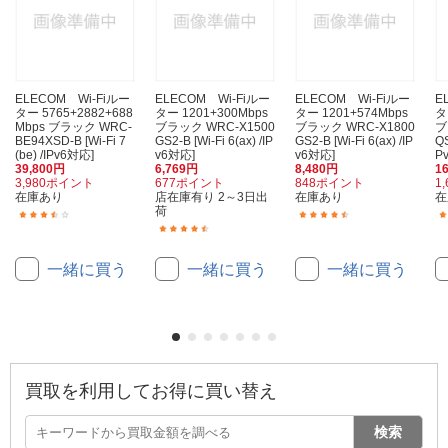
ELECOM Wi-Fiルー
ELECOM Wi-Fiルー
ELECOM Wi-Fiルー
E
ター 5765+2882+688
ター 1201+300Mbps
ター 1201+574Mbps
タ
Mbps ブラック WRC-
ブラック WRC-X1500
ブラック WRC-X1800
ブ
BE94XSD-B [Wi-Fi 7
GS2-B [Wi-Fi 6(ax) /IP
GS2-B [Wi-Fi 6(ax) /IP
QS
(be) /IPv6対応]
v6対応]
v6対応]
P
39,800円
6,769円
8,480円
1
3,980ポイント
677ポイント
848ポイント
1
在庫あり
店在庫有り 2～3日出
在庫あり
在
荷
(13)
(21)
(38)
一緒に買う
一緒に買う
一緒に買う
買取を利用してお得に買い替え
検索