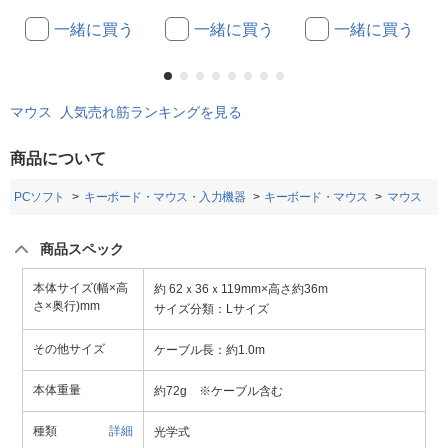
一緒に買う
一緒に買う
一緒に買う
マウス 人気売れ筋ランキングを見る
商品について
・PCソフト
キーボード・マウス・入力機器
キーボード・マウス
マウス
商品スペック
本体サイズ(幅×高
約 62ｘ36ｘ119mm×高さ約36m
さ×奥行)mm
サイズ分類：Lサイズ
その他サイズ
ケーブル長：約1.0m
本体重量
約72g ※ケーブル含む
種類
詳細
光学式