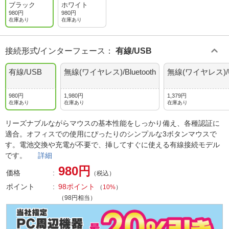
ブラック
ホワイト
980円
980円
在庫あり
在庫あり
接続形式/インターフェース
：
有線/USB
有線/USB
無線(ワイヤレス)/Bluetooth
無線(ワイヤレス)/
980円
1,980円
1,379円
在庫あり
在庫あり
在庫あり
リーズナブルながらマウスの基本性能をしっかり備え、各種認証に
適合。オフィスでの使用にぴったりのシンプルな3ボタンマウスで
す。電池交換や充電が不要で、挿してすぐに使える有線接続モデル
です。
詳細
980円
価格
（税込）
ポイント
98ポイント
（
10%
）
（98円相当）