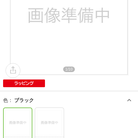
1/10
色
：
ブラック