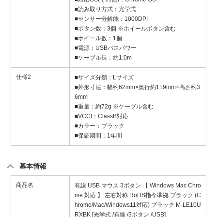
■読み取り方式：光学式
■センサー分解能：1000DPI
■ボタン数：3個 ※ホイールボタン含む
■ホイール数：1個
■電源：USBバスパワー
■ケーブル長：約1.0m
仕様2
■サイズ分類：Lサイズ
■外形寸法：幅約62mm×奥行約119mm×高さ約3
6mm
■重量：約72g ※ケーブル含む
■VCCI：ClassB対応
■カラー：ブラック
■保証期間：1年間
基本情報
商品名
有線 USB マウス 3ボタン 【 Windows Mac Chro
me 対応 】 左右対称 RoHS指令準拠 ブラック (C
hrome/Mac/Windows11対応) ブラック M-LE10U
RXBK [光学式 /有線 /3ボタン /USB]