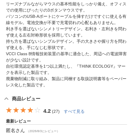
リーズナブルながらマウスの基本性能をしっかり備え、オフィス
での使用にぴったりの3ボタンマウスです。
パソコンのUSB-Aポートにケーブルを挿すだけですぐに使える有
線モデル。電池交換が不要で充電切れの心配もありません。
利き手を選ばないシンメトリーデザイン。右利き・左利きを問わ
ず使える左右対称形状を採用しています。
持ち方を選ばないシンプルデザイン。手の大きさや握り方を問わ
ず使える、手になじむ形状です。
VCCI Class B情報技術装置の基準に適合した、周辺への電波障害
が少ない設計です。
自社環境認定基準を1つ以上満たし、『THINK ECOLOGY』マー
クを表示した製品です。
廃棄物削減に取り組み、製品に同梱する取扱説明書等をペーパー
レス化した製品です。
商品レビュー
4.2
(
27
)
すべて見る
最新レビュー
匿名
さん
（2026/8/3にレビュー）