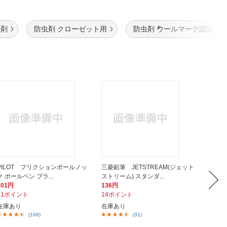
虫剤
防虫剤 クローゼット用
防虫剤 ウールマーク認定
PILOT フリクションボールノッ
三菱鉛筆 JETSTREAM(ジェット
ニチバ
ク ボールペン ブラ...
ストリーム) スタンダ...
mm×11
201円
136円
187円
21ポイント
14ポイント
19ポイ
在庫あり
在庫あり
在庫あ
(166)
(31)