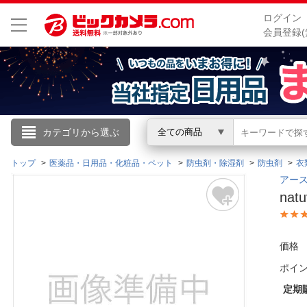
ログイン
会員登録(
こんにちは
カテゴリから選ぶ
全ての商品
ログイン
トップ
医薬品・日用品・化粧品・ペット
防虫剤・除湿剤
防虫剤
衣
アース
na
新規会員登録
会員メニュー
価格
ポイ
お買いもの履歴
定期
閲覧履歴