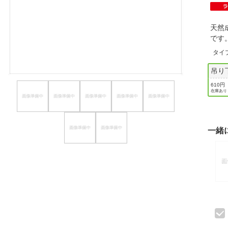
ほしいもの
天然
お知らせ
です
タイ
吊り
610円
在庫あり
一緒