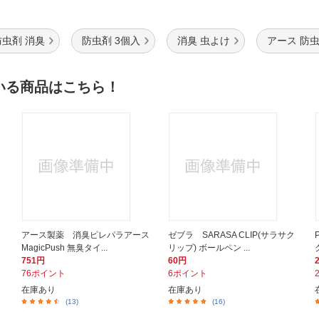
防虫剤 消臭
防虫剤 3個入
消臭 虫よけ
アース 防
いる商品はこちら！
】
アース製薬 消臭ピレパラアース
ゼブラ SARASA CLIP(サラサク
MagicPush 無臭タイ...
リップ) ボールペン ...
751円
60円
76ポイント
6ポイント
在庫あり
在庫あり
(13)
(16)