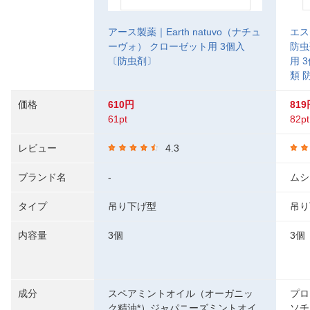
アース製薬｜Earth natuvo（ナチュ
エス
ーヴォ） クローゼット用 3個入
防虫
〔防虫剤〕
用 
類 
価格
610円
819
61pt
82pt
レビュー
4.3
ブランド名
-
ムシ
タイプ
吊り下げ型
吊り
内容量
3個
3個
成分
スペアミントオイル（オーガニッ
プロ
ク精油*）ジャパニーズミントオイ
ソチ