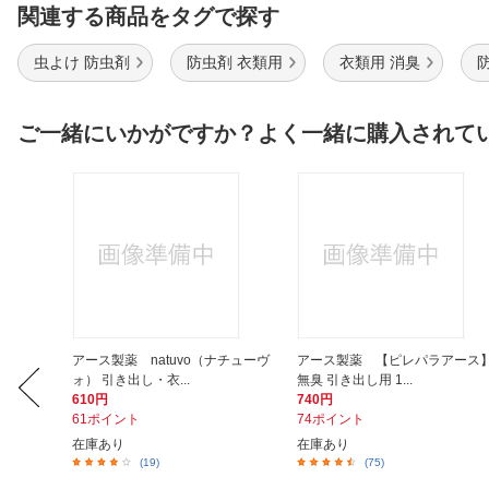
関連する商品をタグで探す
虫よけ 防虫剤
防虫剤 衣類用
衣類用 消臭
ご一緒にいかがですか？よく一緒に購入されて
SW 単4
アース製薬 natuvo（ナチューヴ
アース製薬 【ピレパラアース
.
ォ） 引き出し・衣...
無臭 引き出し用 1...
610円
740円
61ポイント
74ポイント
在庫あり
在庫あり
(19)
(75)