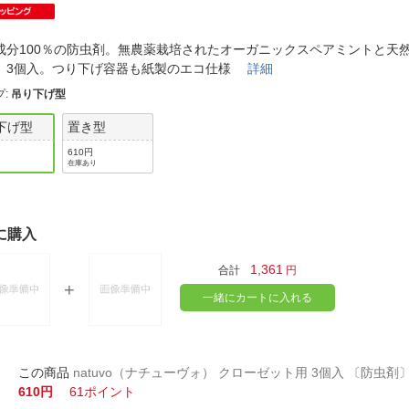
法
よくある質問・お問合せ
I
ご利用規約
成分100％の防虫剤。無農薬栽培されたオーガニックスペアミントと天
。3個入。つり下げ容器も紙製のエコ仕様
詳細
プ
:
吊り下げ型
下げ型
置き型
E
610円
在庫あり
に購入
1,361
合計
円
一緒にカートに入れる
natuvo（ナチューヴォ） クローゼット用 3個入 〔防虫剤
610円
61ポイント