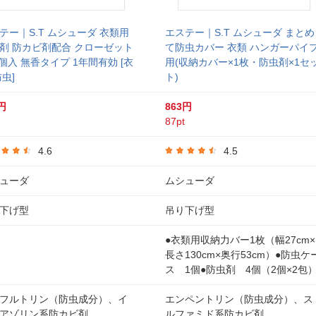
テー｜S.T ムシューダ 衣類用
エステー｜S.T ムシューダ まとめ
剤 防カビ剤配合 クローゼット
て防虫カバー 衣類 ハンガーパイ
3個入 無香タイプ 1年間有効 [衣
用(収納カバー×1枚・防虫剤×1セ
防虫]
ト)
円
863円
87pt
4.6
4.5
ューダ
ムシューダ
下げ型
吊り下げ型
●衣類用収納力バー1枚（幅27cm×
長さ130cm×奥行53cm）●防虫ケ
ス 1個●防虫剤 4個（2個×2包
フルトリン（防虫成分）、イ
エンペントリン（防虫成分）、ス
アゾリン系防カビ剤
ルファミド系防カビ剤