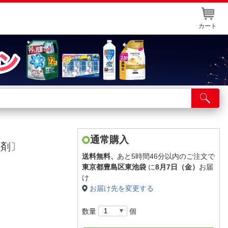
カート
店舗サービス
ット取り置き
イントカードWEB登録
通常購入
虫剤〕
舗情報・店舗一覧
送料無料、
あと5時間46分以内のご注文で
東京都豊島区東池袋
に
8月7日（金）
お届
取り寄せ品入荷状況照会
け
お届け先を変更する
数量
個