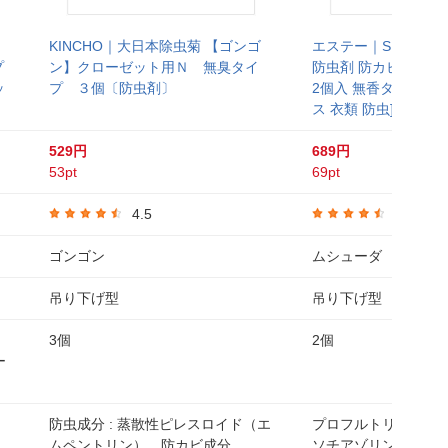
KINCHO｜大日本除虫菊 【ゴンゴ
エステー｜S.T ムシ
プ
ン】クローゼット用Ｎ 無臭タイ
防虫剤 防カビ剤配合
ッ
プ ３個〔防虫剤〕
2個入 無香タイプ 1年
ス 衣類 防虫]
529円
689円
53pt
69pt
4.5
4.5
ゴンゴン
ムシューダ
吊り下げ型
吊り下げ型
3個
2個
ー
）
防虫成分 : 蒸散性ピレスロイド（エ
プロフルトリン（防
ムペントリン）、防カビ成分
ソチアゾリン系防カ