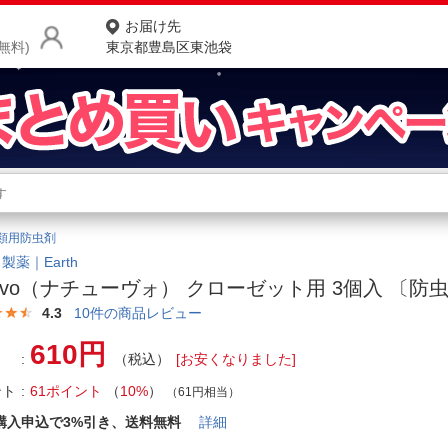
お届け先
無料)
東京都豊島区東池袋
商品をさがす
ランキングからさがす
ネ
類用防虫剤
カテゴリ一覧からさがす
ポ
製薬｜Earth
tuvo（ナチューヴォ） クローゼット用 3個入 〔防
店
4.3
10
件の商品レビュー
お
610円
（税込）
[お安くなりました]
お客様サポート
ント
61ポイント
（
10%
）
（61円相当）
ご利用ガイド
購入申込で3%引き、送料無料
詳細