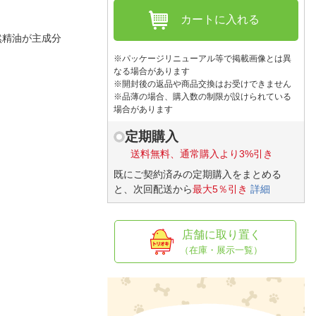
人窓口
カートに入れる
R情報
然精油が主成分
※パッケージリニューアル等で掲載画像とは異
なる場合があります
※開封後の返品や商品交換はお受けできません
※品薄の場合、購入数の制限が設けられている
nglish / 中文
場合があります
定期購入
送料無料、通常購入より3%引き
既にご契約済みの定期購入をまとめる
と、次回配送から
最大5％引き
詳細
店舗に取り置く
（在庫・展示一覧）
〕