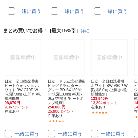
一緒に買う
一緒に買う
一緒に買う
まとめ買いでお得！
[最大15%引]
詳細
日立 全自動洗濯機
日立 ドラム式洗濯機
日立 全自動洗濯機
日
ビートウォッシュ ホ
ビッグドラム ダーク
ホワイト BW-V80P-W
ビ
ワイト BW-G70P-W
グレー BD-SX130ML-
[洗濯8.0kg /上開き /乾
ワ
[洗濯7.0kg /上開き /乾
H [洗濯13.0kg /乾燥7.
燥機能無]
[
燥機能無]
0kg /左開き /ヒートポ
133,940円
乾
98,670円
ンプ乾燥]
13,394ポイント
1
9,867ポイント
258,000円
在庫あり
1
在庫あり
25,800ポイント
在
(4)
在庫あり
(20)
一緒に買う
一緒に買う
一緒に買う