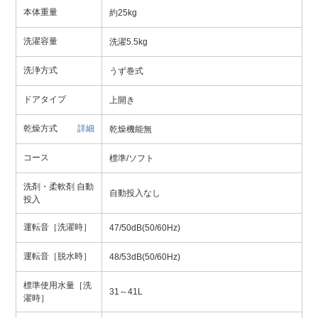
本体重量
約25kg
洗濯容量
洗濯5.5kg
洗浄方式
うず巻式
ドアタイプ
上開き
乾燥方式
詳細
乾燥機能無
コース
標準/ソフト
洗剤・柔軟剤 自動
自動投入なし
投入
運転音［洗濯時］
47/50dB(50/60Hz)
運転音［脱水時］
48/53dB(50/60Hz)
標準使用水量［洗
31～41L
濯時］