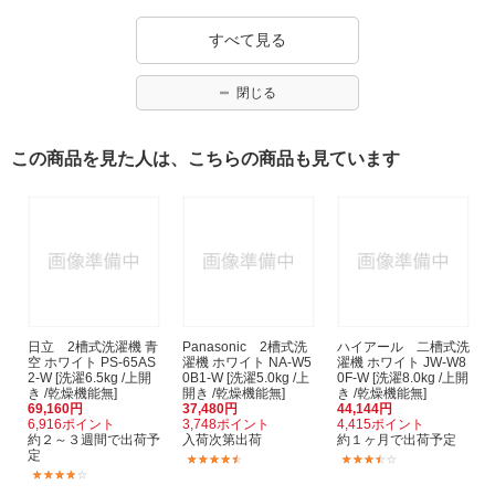
すべて見る
閉じる
この商品を見た人は、こちらの商品も見ています
日立 2槽式洗濯機 青
Panasonic 2槽式洗
ハイアール 二槽式洗
空 ホワイト PS-65AS
濯機 ホワイト NA-W5
濯機 ホワイト JW-W8
2-W [洗濯6.5kg /上開
0B1-W [洗濯5.0kg /上
0F-W [洗濯8.0kg /上開
き /乾燥機能無]
開き /乾燥機能無]
き /乾燥機能無]
69,160円
37,480円
44,144円
6,916ポイント
3,748ポイント
4,415ポイント
約２～３週間で出荷予
入荷次第出荷
約１ヶ月で出荷予定
定
(6)
(2)
(20)