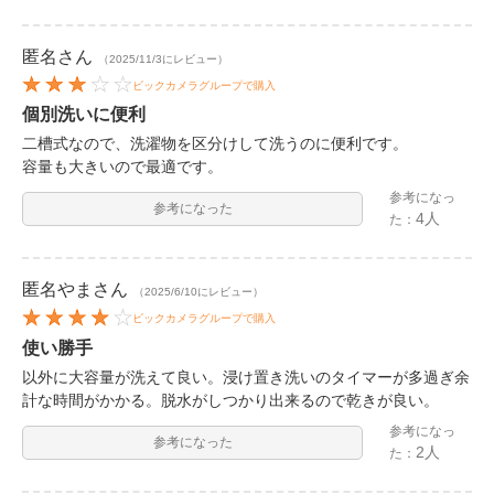
匿名
さん
（2025/11/3にレビュー）
ビックカメラグループで購入
個別洗いに便利
二槽式なので、洗濯物を区分けして洗うのに便利です。
容量も大きいので最適です。
参考になっ
参考になった
4人
た：
匿名やま
さん
（2025/6/10にレビュー）
ビックカメラグループで購入
使い勝手
以外に大容量が洗えて良い。浸け置き洗いのタイマーが多過ぎ余
計な時間がかかる。脱水がしつかり出来るので乾きが良い。
参考になっ
参考になった
2人
た：