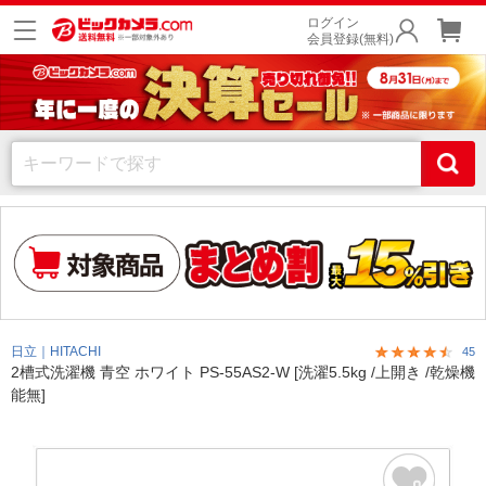
ログイン
会員登録(無料)
日立｜HITACHI
45
2槽式洗濯機 青空 ホワイト PS-55AS2-W [洗濯5.5kg /上開き /乾燥機
能無]