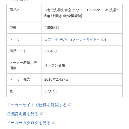
商品名
2槽式洗濯機 青空 ホワイト PS-55AS2-W [洗濯5.
5kg /上開き /乾燥機能無]
型番
PS55AS2
メーカー
日立｜HITACHI
（
メーカーサイトへ
）
商品コード
3304860
メーカー希望小売
オープン価格
価格
メーカー発売日
2016年2月27日
色
ホワイト
メーカーサイトで仕様を確認する
取扱説明書を見る
メーカーカタログを見る