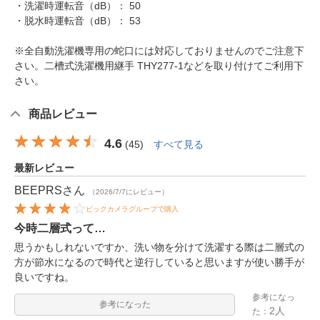
・洗濯時運転音（dB）： 50
・脱水時運転音（dB）： 53
※全自動洗濯機専用の蛇口には対応しておりませんのでご注意下
さい。二槽式洗濯機用継手 THY277-1などを取り付けてご利用下
さい。
商品レビュー
4.6
(
45
)
すべて見る
最新レビュー
BEEPRS
さん
（2026/7/7にレビュー）
ビックカメラグループで購入
今時二層式って…
思うかもしれないですか、洗い物を分けて洗濯する際は二層式の
方が節水になるので時代と逆行していると思いますが使い勝手が
良いですね。
参考になっ
参考になった
2人
た：