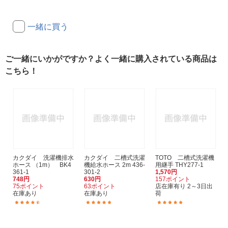
一緒に買う
ご一緒にいかがですか？よく一緒に購入されている商品は
こちら！
カクダイ 洗濯機排水
カクダイ 二槽式洗濯
TOTO 二槽式洗濯機
ホース （1m） BK4
機給水ホース 2m 436-
用継手 THY277-1
361-1
301-2
1,570円
748円
630円
157ポイント
75ポイント
63ポイント
店在庫有り 2～3日出
在庫あり
在庫あり
荷
(66)
(1)
(3)