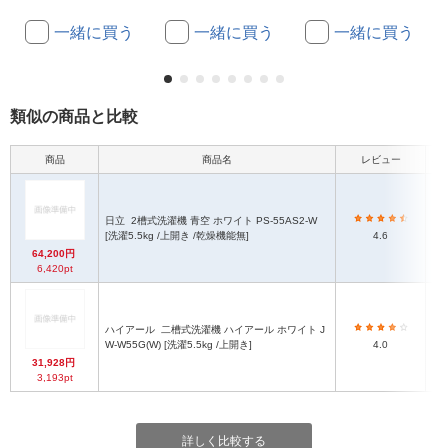
一緒に買う
一緒に買う
一緒に買う
類似の商品と比較
商品
商品名
レビュー
本
日立
2槽式洗濯機 青空 ホワイト PS-55AS2-W
[洗濯5.5kg /上開き /乾燥機能無]
4.6
64,200円
6,420pt
ハイアール
二槽式洗濯機 ハイアール ホワイト J
W-W55G(W) [洗濯5.5kg /上開き]
4.0
31,928円
3,193pt
詳しく比較する