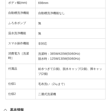
ボディ幅(mm)
698mm
自動槽洗浄機能
自動槽洗浄機能なし
ふろ水ポンプ
無
温水洗浄機能
無
スマホ操作機能
非対応
消費電力［洗濯
洗濯時：385W/420W(50/60Hz)
時］
脱水時：125W/130W(50/60Hz)
付属品
給水つぎて(1個)、脱水キャップ(1個)、脚キャッ
プ(2個)
仕様1
毛布洗い（2㎏まで）
仕様2
二層式洗濯機
基本情報