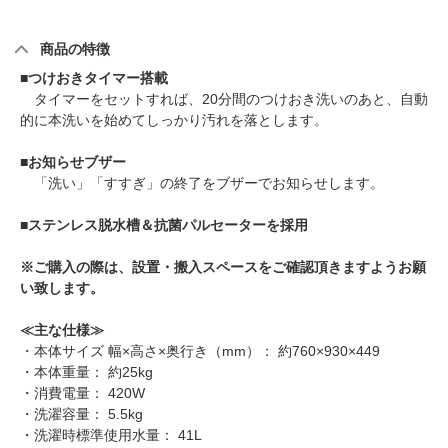
商品の特徴
■
つけおきタイマー搭載
タイマーをセットすれば、20分間のつけおき洗いのあと、自動
的に本洗いを始めてしっかり汚れを落とします。
■
お知らせブザー
「洗い」「すすぎ」の終了をブザーでお知らせします。
■
ステンレス脱水槽＆抗菌パルセーターを採用
※ご購入の際は、設置・搬入スペースをご確認頂きますようお願
い致します。
≪主な仕様≫
・本体サイズ 幅×高さ×奥行き（mm）： 約760×930×449
・本体重量： 約25kg
・消費電量： 420W
・洗濯容量： 5.5kg
・洗濯時標準使用水量： 41L