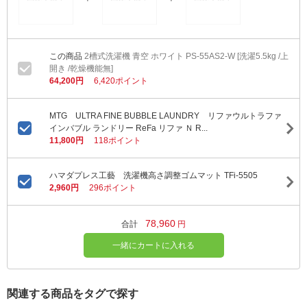
2槽式洗濯機 青空 ホワイト PS-55AS2-W [洗濯5.5kg /上
開き /乾燥機能無]
64,200円
6,420ポイント
MTG ULTRA FINE BUBBLE LAUNDRY リファウルトラファ
インバブル ランドリー ReFa リファ Ｎ R...
11,800円
118ポイント
ハマダプレス工藝 洗濯機高さ調整ゴムマット TFi-5505
2,960円
296ポイント
78,960
合計
円
一緒にカートに入れる
関連する商品をタグで探す