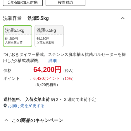
洗濯容量
：
洗濯5.5kg
洗濯5.5kg
洗濯6.5kg
64,200円
69,160円
入荷次第出荷
入荷次第出荷
つけおきタイマー搭載。ステンレス脱水槽＆抗菌パルセーターを採
用した2槽式洗濯機。
詳細
64,200円
価格
（税込）
ポイント
6,420ポイント
（
10%
）
（6,420円相当）
送料無料、
入荷次第出荷
約２～３週間で出荷予定
お届け先を変更する
この商品のキャンペーン