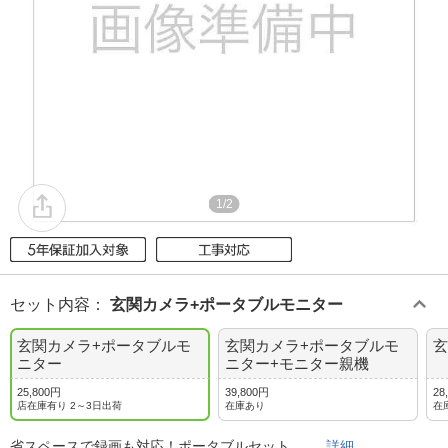
1/2
セット内容
：
玄関カメラ+ポータブルモニター
玄関カメラ+ポータブルモ
玄関カメラ+ポータブルモ
玄
ニター
ニター+モニター親機
25,800円
39,800円
28
店在庫有り 2～3日出荷
在庫あり
在
省スペースで録画も対応！ポータブルセット。
詳細