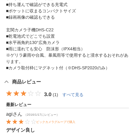
■持ち運んで確認ができる充電式
■ポケットに収まるコンパクトサイズ
■録画画像の確認もできる
玄関カメラ子機DHS-C22
■乾電池式でどこでも設置
■水平画角約130°広角カメラ
■雨に濡れても安心 防沫形（IPX4相当）
※ゲリラ豪雨や台風、暴風雨等で使用すると浸水するおそれがあ
ります。
■カメラ取付枠にマグネット付（※DHS-SP2020のみ）
商品レビュー
3.0
(
1
)
すべて見る
最新レビュー
agi
さん
（2016/1/17にレビュー）
ビックカメラグループで購入
デザイン良し