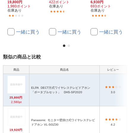
19,800円
422ポイント
6,930円
1,980ポイント
在庫あり
693ポイント
在庫あり
在庫あり
(162)
(1)
(33)
一緒に買う
一緒に買う
一緒に買う
類似の商品と比較
商品
商品名
レビュー
本
【
ELPA
DECT方式ワイヤレステレビドアホン
1
「ポータブルセット」 DHS-SP2020
3.0
機
25,800円
2,580pt
Panasonic
モニター壁掛け式ワイヤレステレビ
モ
ドアホン VL-SGZ30
4.2
19,920円