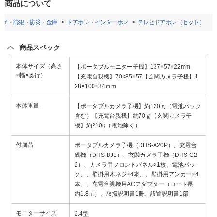
商品について
DIY・防犯・防災・金庫
ドアホン・インターホン
テレビドアホン（セット）
商品スペック
本体サイズ（高さ
【ポータブルモニター子機】137×57×22mm
×幅×奥行）
【充電台親機】70×85×57【玄関カメラ子機】1
28×100×34ｍｍ
本体重量
【ポータブルカメラ子機】約120ｇ（電池パック
含む）【充電台親機】約70ｇ【玄関カメラ子
機】約210g（電池除く）
付属品
ポータブルカメラ子機（DHS-A20P）、充電台
親機（DHS-BJ1）、玄関カメラ子機（DHS-C2
2）、カメラ用フロントパネル×1枚、電池パッ
ク、、壁掛用木ネジ×4本、、壁掛用アンカー×4
本、、充電台親機用ACアダプター（コード長
約1.8ｍ）、取扱説明書1冊、設置説明書1部
モニターサイズ
2.4型