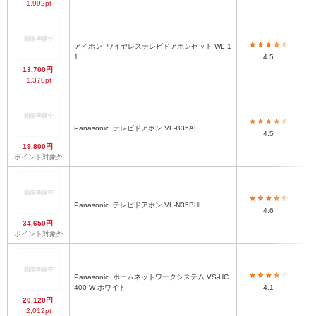
1,992pt
親
アイホン
ワイヤレステレビドアホンセット WL-1
台
1
4.5
13,700円
1,370pt
Panasonic
テレビドアホン VL-B35AL
×
4.5
19,800円
ポイント対象外
Panasonic
テレビドアホン VL-N35BHL
1
4.6
34,650円
ポイント対象外
[
Panasonic
ホームネットワークシステム VS-HC
400-W ホワイト
4.1
1
20,120円
2,012pt