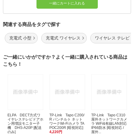
一緒にカートに入れる
関連する商品をタグで探す
充電式 小型
充電式 ワイヤレス
ワイヤレス テレビ
ご一緒にいかがですか？よく一緒に購入されている商品は
こちら！
ELPA DECT方式ワ
TP-Link Tapo C200/
TP-Link Tapo C310
イヤレステレビドアホ
R パンチルト ネット
屋外ネットワークカメ
ン用増設モニター子
ワークWi-Fiカメラ TA
ラ WiFi&有線LAN対応
機 DHS-A20P [配送
POC200R [暗視対応]
IP66防水 [暗視対応 /
のみ]
4,220円
屋外...