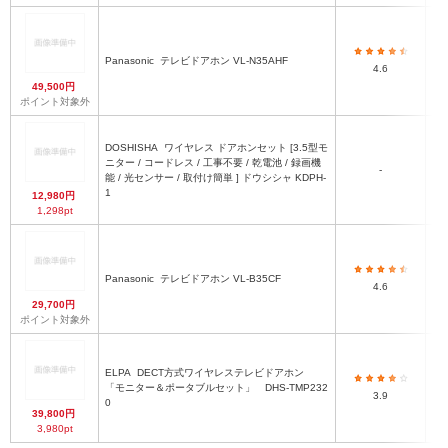
Panasonic
テレビドアホン VL-N35AHF
1
4.6
49,500円
ポイント対象外
モ
DOSHISHA
ワイヤレス ドアホンセット [3.5型モ
ニター / コードレス / 工事不要 / 乾電池 / 録画機
-
能 / 光センサー / 取付け簡単 ] ドウシシャ KDPH-
外
1
12,980円
1,298pt
モ
Panasonic
テレビドアホン VL-B35CF
4.6
29,700円
ポイント対象外
ELPA
DECT方式ワイヤレステレビドアホン
【
「モニター＆ポータブルセット」 DHS-TMP232
ル
3.9
0
39,800円
3,980pt