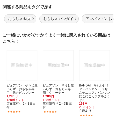
関連する商品をタグで探す
おもちゃ 幼児
おもちゃ バンダイ
アンパンマン お
ご一緒にいかがですか？よく一緒に購入されている商品は
こちら！
ピュアソン そうじ屋
ピュアソン そうじ屋
BANDAI それいけ！
いらず おもちゃ専
いらず おもちゃ専
アンパンマン ふうせ
用 防カビスプレー
用 クリーナー
んテニスアンパンマン
1,280円
1,280円
にこにこカラフルふう
128ポイント
128ポイント
せん
店在庫有り 2～3日出
店在庫有り 2～3日出
193円
荷
荷
20ポイント
在庫あり
(2)
(15)
(3)