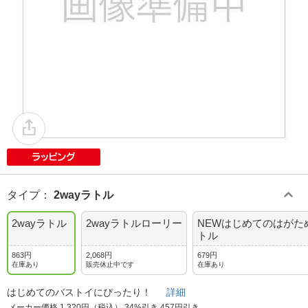
タイプ
：
2wayラトル
2wayラトル
2wayラトルローリー
NEWはじめてのはがた
トル
863円
2,068円
679円
在庫あり
販売休止中です
在庫あり
はじめてのバストイにぴったり！
詳細
メーカー価格 1,320円（税込） 34%引き 457円引き