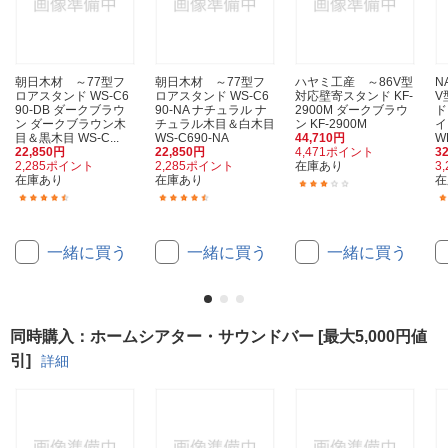
朝日木材 ～77型フ
朝日木材 ～77型フ
ハヤミ工産 ～86V型
N
ロアスタンド WS-C6
ロアスタンド WS-C6
対応壁寄スタンド KF-
V
90-DB ダークブラウ
90-NA ナチュラル ナ
2900M ダークブラウ
ド
ン ダークブラウン木
チュラル木目＆白木目
ン KF-2900M
イ
目＆黒木目 WS-C...
WS-C690-NA
44,710円
W
22,850円
22,850円
4,471ポイント
3
2,285ポイント
2,285ポイント
在庫あり
3
在庫あり
在庫あり
在
(6)
(12)
(12)
一緒に買う
一緒に買う
一緒に買う
同時購入：ホームシアター・サウンドバー [最大5,000円値
引]
詳細