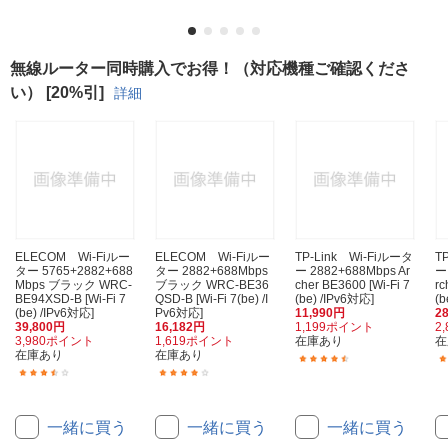
無線ルーター同時購入でお得！（対応機種ご確認くださ
い） [20%引]
詳細
ELECOM Wi-Fiルー
ELECOM Wi-Fiルー
TP-Link Wi-Fiルータ
T
ター 5765+2882+688
ター 2882+688Mbps
ー 2882+688Mbps Ar
ー
Mbps ブラック WRC-
ブラック WRC-BE36
cher BE3600 [Wi-Fi 7
rc
BE94XSD-B [Wi-Fi 7
QSD-B [Wi-Fi 7(be) /I
(be) /IPv6対応]
(b
(be) /IPv6対応]
Pv6対応]
11,990円
2
39,800円
16,182円
1,199ポイント
2
3,980ポイント
1,619ポイント
在庫あり
在
在庫あり
在庫あり
(76)
(13)
(31)
一緒に買う
一緒に買う
一緒に買う