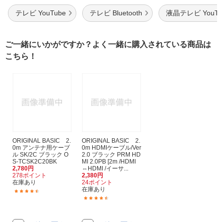
テレビ YouTube
テレビ Bluetooth
液晶テレビ YouTu
ご一緒にいかがですか？よく一緒に購入されている商品は
こちら！
ORIGINAL BASIC 2.
ORIGINAL BASIC 2.
0m アンテナ用ケーブ
0m HDMIケーブル/Ver
ル SK/2C ブラック O
2.0 ブラック PRM HD
S-TCSK2C20BK
MI 2.0PB [2m /HDMI
2,780円
⇔HDMI /イーサ...
278ポイント
2,380円
在庫あり
24ポイント
在庫あり
(135)
(207)