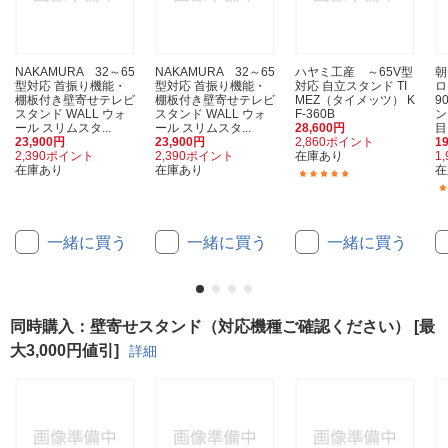
NAKAMURA 32～65
NAKAMURA 32～65
ハヤミ工産 ～65V型
朝
型対応 首振り機能・
型対応 首振り機能・
対応 自立スタンド TI
ロ
棚板付き壁寄せテレビ
棚板付き壁寄せテレビ
MEZ（タイメッツ） K
9
スタンド WALL ウォ
スタンド WALL ウォ
F-360B
ン
ール スリムスタ...
ール スリムスタ...
28,600円
目
23,900円
23,900円
2,860ポイント
1
2,390ポイント
2,390ポイント
在庫あり
1
在庫あり
在庫あり
在
(1)
一緒に買う
一緒に買う
一緒に買う
同時購入：壁寄せスタンド（対応機種ご確認ください） [最
大3,000円値引]
詳細