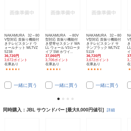
NAKAMURA 32～80
NAKAMURA ～80V
NAKAMURA 32～80
N
V型対応 首振り機能付
型対応 首振り機能付
V型対応 首振り機能付
V
きテレビスタンド ウ
き壁寄せスタンド WA
きテレビスタンド サ
き
ォールナット WLTVZ
LL ウォール V3ロータ
テンブラック WLTVZ
L
5238
イプ SW ホワイ...
5119
イ
36,720円
37,060円
36,720円
3
3,672ポイント
3,706ポイント
3,672ポイント
3
在庫あり
在庫あり
在庫あり
在
(22)
(6)
(22)
一緒に買う
一緒に買う
一緒に買う
同時購入：JBL サウンドバー [最大8,000円値引]
詳細