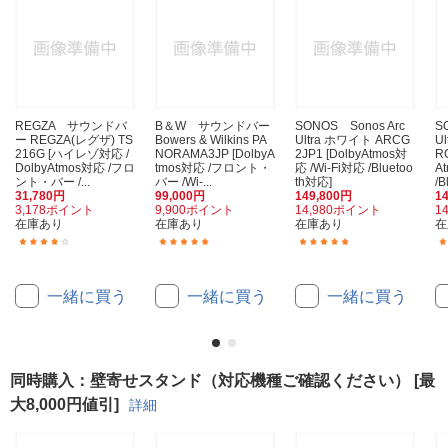
REGZA サウンドバ
B＆W サウンドバー
SONOS Sonos Arc
S
ー REGZA(レグザ) TS
Bowers & Wilkins PA
Ultra ホワイト ARCG
U
216G [ハイレゾ対応 /
NORAMA3JP [DolbyA
2JP1 [DolbyAtmos対
R
DolbyAtmos対応 /フロ
tmos対応 /フロント・
応 /Wi-Fi対応 /Bluetoo
A
ント・バー /...
バー /Wi-...
th対応]
/B
31,780円
99,000円
149,800円
1
3,178ポイント
9,900ポイント
14,980ポイント
1
在庫あり
在庫あり
在庫あり
在
(16)
(9)
(1)
一緒に買う
一緒に買う
一緒に買う
同時購入：壁寄せスタンド（対応機種ご確認ください） [最
大8,000円値引]
詳細