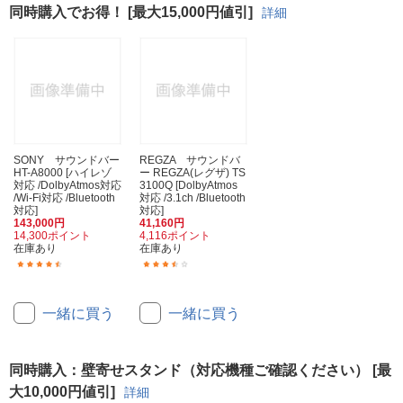
同時購入でお得！ [最大15,000円値引]
詳細
SONY サウンドバー
REGZA サウンドバ
HT-A8000 [ハイレゾ
ー REGZA(レグザ) TS
対応 /DolbyAtmos対応
3100Q [DolbyAtmos
/Wi-Fi対応 /Bluetooth
対応 /3.1ch /Bluetooth
対応]
対応]
143,000円
41,160円
14,300ポイント
4,116ポイント
在庫あり
在庫あり
(34)
(10)
一緒に買う
一緒に買う
同時購入：壁寄せスタンド（対応機種ご確認ください） [最
大10,000円値引]
詳細