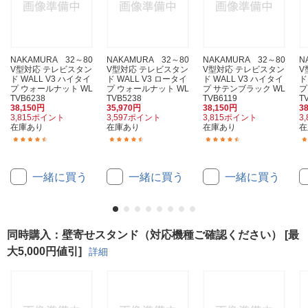
NAKAMURA 32～80
NAKAMURA 32～80
NAKAMURA 32～80
N
V型対応 テレビスタン
V型対応 テレビスタン
V型対応 テレビスタン
V
ド WALL V3 ハイタイ
ド WALL V3 ロータイ
ド WALL V3 ハイタイ
ド
プ ウォールナット WL
プ ウォールナット WL
プ サテンブラック WL
プ
TVB6238
TVB5238
TVB6119
T
38,150円
35,970円
38,150円
3
3,815ポイント
3,597ポイント
3,815ポイント
3
在庫あり
在庫あり
在庫あり
在
(141)
(248)
(141)
一緒に買う
一緒に買う
一緒に買う
同時購入：壁寄せスタンド（対応機種ご確認ください） [最
大5,000円値引]
詳細