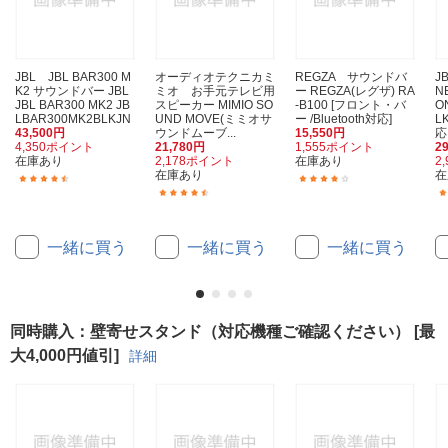
JBL JBL BAR300 M
オーディオテクニカミ
REGZA サウンドバ
J
K2 サウンドバー JBL
ミオ お手元テレビ用
ー REGZA(レグザ) RA
N
JBL BAR300 MK2 JB
スピーカー MIMIO SO
-B100 [フロント・バ
O
LBAR300MK2BLKJN
UND MOVE(ミミオサ
ー /Bluetooth対応]
L
43,500円
ウンドムーブ...
15,550円
応 
4,350ポイント
21,780円
1,555ポイント
2
在庫あり
2,178ポイント
在庫あり
2
在庫あり
在
(17)
(6)
(11)
一緒に買う
一緒に買う
一緒に買う
同時購入：壁寄せスタンド（対応機種ご確認ください） [最
大4,000円値引]
詳細