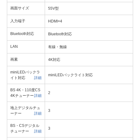
画面サイズ
55V型
入力端子
HDMI×4
Bluetooth対応
Bluetooth対応
LAN
有線・無線
画素
4K対応
miniLEDバックラ
miniLEDバックライト対応
イト対応
詳細
BS 4K・110度CS
2
4Kチューナー
詳細
地上デジタルチュ
3
ーナー
詳細
BS・CSデジタル
3
チューナー
詳細