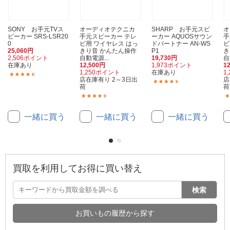
SONY お手元TVス
オーディオテクニカ
SHARP お手元スピ
ピーカー SRS-LSR20
手元スピーカー テレ
ーカー AQUOSサウン
手
0
ビ用 ワイヤレス はっ
ドパートナー AN-WS
ビ
25,060円
きり音 かんたん操作
P1
き
2,506ポイント
自動電源...
19,730円
自
在庫あり
12,500円
1,973ポイント
1
1,250ポイント
在庫あり
1
(165)
店在庫有り 2～3日出
店
(17)
荷
荷
(98)
一緒に買う
一緒に買う
一緒に買う
買取を利用してお得に買い替え
検索
お買いもの履歴から探す