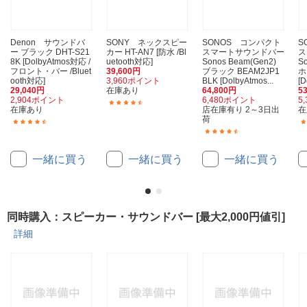
Denon サウンドバ
SONY ネックスピー
SONOS コンパクト
S
ー ブラック DHT-S21
カー HT-AN7 [防水 /Bl
スマートサウンドバー
ス
8K [DolbyAtmos対応 /
uetooth対応]
Sonos Beam(Gen2)
S
フロント・バー /Bluet
39,600円
ブラック BEAM2JP1
ホ
ooth対応]
3,960ポイント
BLK [DolbyAtmos...
[D
29,040円
在庫あり
64,800円
5
2,904ポイント
6,480ポイント
5
(32)
在庫あり
店在庫有り 2～3日出
在
荷
(118)
(11)
一緒に買う
一緒に買う
一緒に買う
同時購入：スピーカー・サウンドバー [最大2,000円値引]
詳細