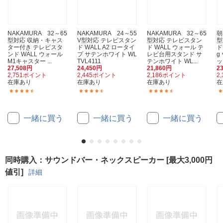
NAKAMURA 32～65
NAKAMURA 24～55
NAKAMURA 32～65
朝
型対応 収納・キャス
V型対応 テレビスタン
型対応 テレビスタン
型
ター付き テレビスタ
ド WALL A2 ロータイ
ド WALL ウォール テ
ド
ンド WALL ウォール
プ サテンホワイト WL
レビ台用スタンド サ
g
M1キャスター ...
TVL4111
テンホワイト WL...
ッ
27,508円
24,450円
21,860円
2
2,751ポイント
2,445ポイント
2,186ポイント
2
在庫あり
在庫あり
在庫あり
在
(10)
(69)
(2)
一緒に買う
一緒に買う
一緒に買う
同時購入：サウンドバー・ネックスピーカー [最大3,000円
値引]
詳細