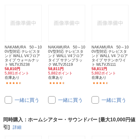
NAKAMURA 50～10
NAKAMURA 50～10
NAKAMURA 50～10
0V型対応 テレビスタ
0V型対応 テレビスタ
0V型対応 テレビスタ
ンド WALL V4フロア
ンド WALL V4フロア
ンド WALL V4 フロア
タイプ ウォールナッ
タイプ サテンブラッ
タイプ サテンホワイ
ト WLTVJ5238
ク WLTVJ5119
ト WLTVJ5111
58,810円
58,811円
58,811円
5,881ポイント
5,882ポイント
5,882ポイント
在庫あり
在庫あり
在庫あり
(27)
(27)
(27)
一緒に買う
一緒に買う
一緒に買う
同時購入：ホームシアター・サウンドバー [最大10,000円値
引]
詳細