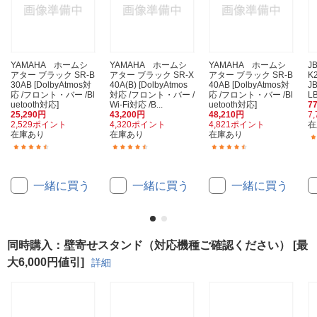
YAMAHA ホームシ
YAMAHA ホームシ
YAMAHA ホームシ
J
アター ブラック SR-B
アター ブラック SR-X
アター ブラック SR-B
K
30AB [DolbyAtmos対
40A(B) [DolbyAtmos
40AB [DolbyAtmos対
J
応 /フロント・バー /Bl
対応 /フロント・バー /
応 /フロント・バー /Bl
L
uetooth対応]
Wi-Fi対応 /B...
uetooth対応]
7
25,290円
43,200円
48,210円
7
2,529ポイント
4,320ポイント
4,821ポイント
在
在庫あり
在庫あり
在庫あり
(27)
(6)
(6)
一緒に買う
一緒に買う
一緒に買う
同時購入：壁寄せスタンド（対応機種ご確認ください） [最
大6,000円値引]
詳細