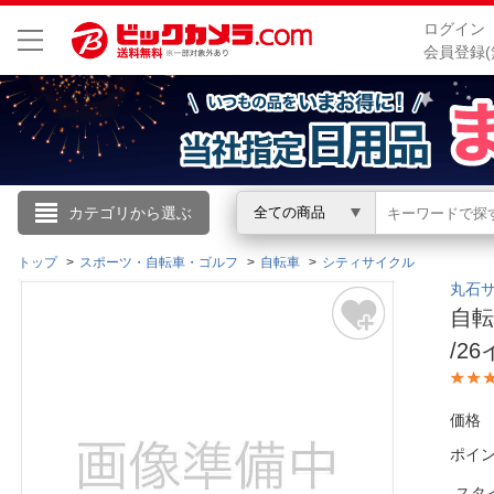
ログイン
会員登録(
こんにちは
カテゴリから選ぶ
全ての商品
ログイン
トップ
スポーツ・自転車・ゴルフ
自転車
シティサイクル
丸石サイ
自転
新規会員登録
/2
会員メニュー
価格
お買いもの履歴
ポイ
閲覧履歴
スタ