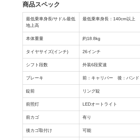
商品スペック
最低乗車身長/サドル最低
最低乗車身長：140cm以上
地上高
本体重量
約18.8kg
タイヤサイズ(インチ)
26インチ
シフト段数
外装6段変速
ブレーキ
前：キャリパー 後：バンド
錠前
リング錠
前照灯
LEDオートライト
前カゴ
有り
後カゴ取付け
可能