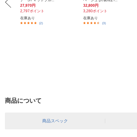
デーST マットブル...
ベージュ [外装6段 /...
27,970円
32,800円
2,797ポイント
3,280ポイント
在庫あり
在庫あり
(2)
(3)
商品について
商品スペック