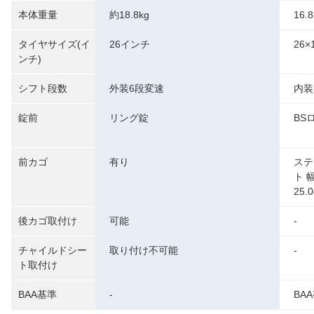
本体重量
約18.8kg
16.8
タイヤサイズ(イ
26インチ
26×
ンチ)
シフト段数
外装6段変速
内装
錠前
リング錠
BS
前カゴ
有り
ステ
ト 幅
25
後カゴ取付け
可能
-
チャイルドシー
取り付け不可能
-
ト取付け
BAA基準
-
BA