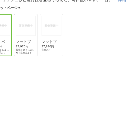
法
よくある質問・お問合せ
マットベージュ
I
ご利用規約
トベー
マットブラ
マットブル
E
ック
ーグレー
0円
27,970円
27,970円
了しまし
販売を終了しまし
在庫あり
完了）
た（生産完了）