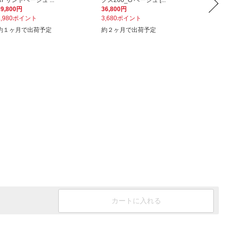
AT サンドベージュ ...
クス266_G ベージュ [...
マットミ
39,800円
36,800円
36,80
3,980ポイント
3,680ポイント
3,68
約１ヶ月で出荷予定
約２ヶ月で出荷予定
在庫あ
カートに入れる