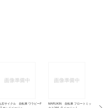
丸石サイクル 自転車 ワラビーF
MARUKIN 自転車 フロートミッ
丸石サ