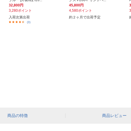
ブルー [外装6段 /26...
クス P266-F サンドベ...
32,800円
45,800円
3,280ポイント
4,580ポイント
入荷次第出荷
約２ヶ月で出荷予定
(3)
商品の特徴
商品レビュー