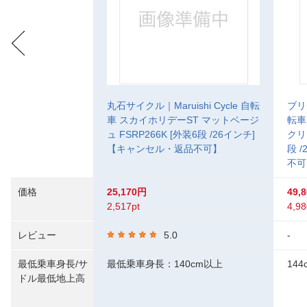
丸石サイクル｜Maruishi Cycle 自転
ブリ
車 スカイホリデーST マットベージ
転車 
ュ FSRP266K [外装6段 /26インチ]
クリ
【キャンセル・返品不可】
段 
不可
価格
25,170円
49,
2,517pt
4,98
レビュー
5.0
-
最低乗車身長/サ
最低乗車身長：140cm以上
144
ドル最低地上高