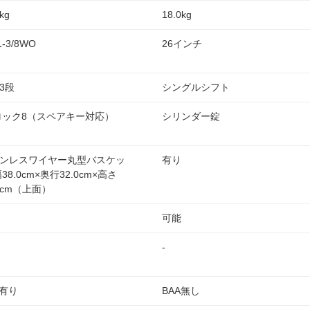
kg
18.0kg
1-3/8WO
26インチ
3段
シングルシフト
ロック8（スペアキー対応）
シリンダー錠
ンレスワイヤー丸型バスケッ
有り
38.0cm×奥行32.0cm×高さ
.0cm（上面）
可能
-
A有り
BAA無し