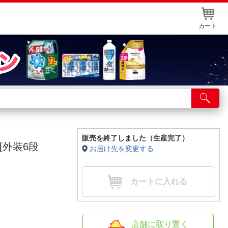
カート
店舗サービス
ット取り置き
イントカードWEB登録
販売を終了しました（生産完了）
[外装6段
お届け先を変更する
舗情報・店舗一覧
取り寄せ品入荷状況照会
カートに入れる
店舗に取り置く