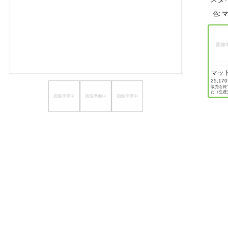
ほしいもの
色
:
お知らせ
マッ
ジュ
25,17
販売を終
た（生産