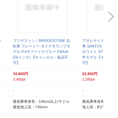
レ
ブリヂストン｜BRIDGESTONE 自
アサヒサイクル｜Asahi
転車 フレーミー ダイナモランプモ
車 SANTOS 26 サ
デル P.Xサファイヤブルー F60U6
ホワイト STS26D [2
[26インチ] 【キャンセル・返品不
年モデル【キャンセ
可】
可】
34,800円
22,800円
3,480pt
2,280pt
-
-
最低乗車身長：140cm以上/サドル
最低乗車身長：144c
最低地上高：745mm
地上高：約735mm