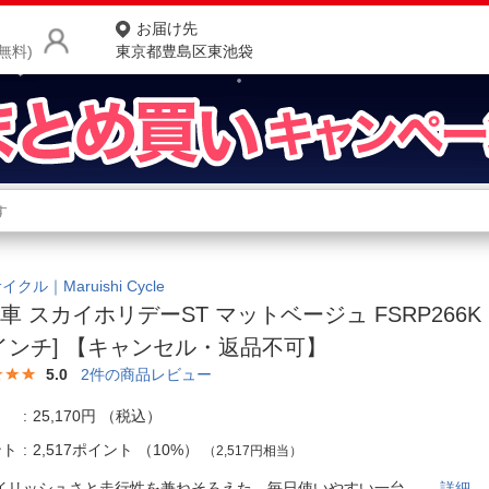
お届け先
無料)
東京都豊島区東池袋
商品をさがす
ランキングからさがす
ネ
カテゴリ一覧からさがす
ポ
クル｜Maruishi Cycle
車 スカイホリデーST マットベージュ FSRP266K 
店
6インチ] 【キャンセル・返品不可】
お
5.0
2
件の商品レビュー
お客様サポート
25,170円
（税込）
ント
2,517ポイント
（
10%
）
（2,517円相当）
ご利用ガイド
イリッシュさと走行性を兼ねそろえた、毎日使いやすい一台。
詳細