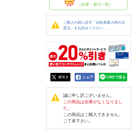
人窓口
（在庫・展示一覧）
R情報
ご購入の前に必ず「自転車購入時の注
意点」をお読みください。
nglish / 中文
ポスト
シェア
LINEで送る
誠に申し訳ございません。
この商品は在庫がなくなりまし
た。
この商品はご購入できません。
ご了承下さい。