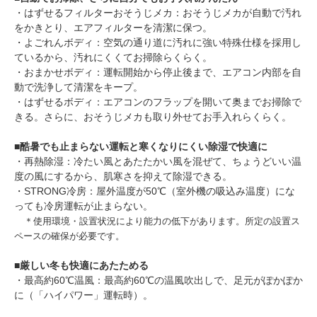
・はずせるフィルターおそうじメカ：おそうじメカが自動で汚れ
をかきとり、エアフィルターを清潔に保つ。
・よごれんボディ：空気の通り道に汚れに強い特殊仕様を採用し
ているから、汚れにくくてお掃除らくらく。
・おまかせボディ：運転開始から停止後まで、エアコン内部を自
動で洗浄して清潔をキープ。
・はずせるボディ：エアコンのフラップを開いて奥までお掃除で
きる。さらに、おそうじメカも取り外せてお手入れらくらく。
■
酷暑でも止まらない運転と寒くなりにくい除湿で快適に
・再熱除湿：冷たい風とあたたかい風を混ぜて、ちょうどいい温
度の風にするから、肌寒さを抑えて除湿できる。
・STRONG冷房：屋外温度が50℃（室外機の吸込み温度）にな
っても冷房運転が止まらない。
＊使用環境・設置状況により能力の低下があります。所定の設置ス
ペースの確保が必要です。
■
厳しい冬も快適にあたためる
・最高約60℃温風：最高約60℃の温風吹出しで、足元がぽかぽか
に（「ハイパワー」運転時）。