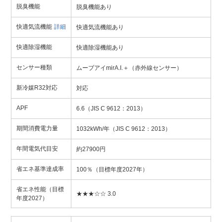
脱臭機能
脱臭機能あり
快適気流機能
詳細
快適気流機能あり
快適除湿機能
快適除湿機能あり
センサー種類
ムーブアイmirA.I.＋（赤外線センサー）
新冷媒R32対応
対応
APF
6.6（JIS C 9612：2013）
期間消費電力量
1032kWh/年（JIS C 9612：2013）
年間電気代目安
約27900円
省エネ基準達成率
100％（目標年度2027年）
省エネ性能（目標
★★★☆☆ 3.0
年度2027）