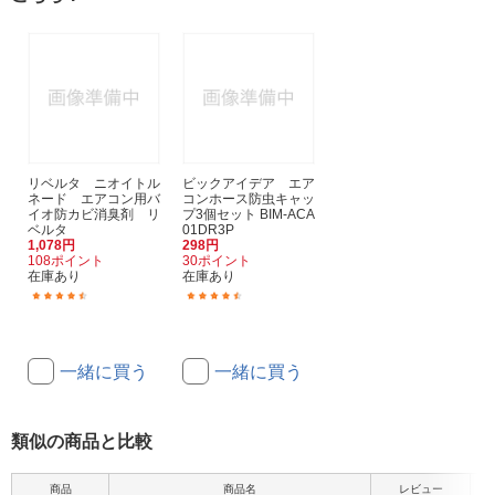
リベルタ ニオイトル
ビックアイデア エア
ネード エアコン用バ
コンホース防虫キャッ
イオ防カビ消臭剤 リ
プ3個セット BIM-ACA
ベルタ
01DR3P
1,078円
298円
108ポイント
30ポイント
在庫あり
在庫あり
(7)
(17)
一緒に買う
一緒に買う
類似の商品と比較
商品
商品名
レビュー