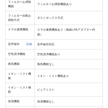
フィルターお掃除
フィルターお掃除機能あり
機能
フィルター自動お
ダストボックス方式
掃除方式
スマホ連携機能
スマホ連携機能あり（無線LANアダプター内
蔵）
音声操作
詳細
音声操作対応
空気清浄機能
空気清浄機能あり
換気機能
換気機能なし
イオン・ミスト機
イオン・ミスト機能あり
能
イオン・ミスト種
ピュアミスト
類
加湿機能
加湿機能なし