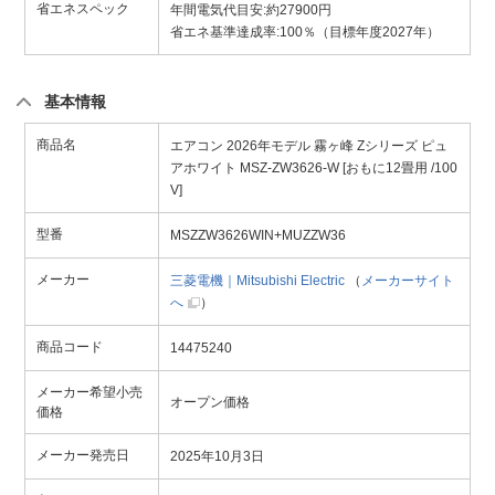
省エネスペック
年間電気代目安:約27900円
省エネ基準達成率:100％（目標年度2027年）
基本情報
商品名
エアコン 2026年モデル 霧ヶ峰 Zシリーズ ピュ
アホワイト MSZ-ZW3626-W [おもに12畳用 /100
V]
型番
MSZZW3626WIN+MUZZW36
メーカー
三菱電機｜Mitsubishi Electric
（
メーカーサイト
へ
）
商品コード
14475240
メーカー希望小売
オープン価格
価格
メーカー発売日
2025年10月3日