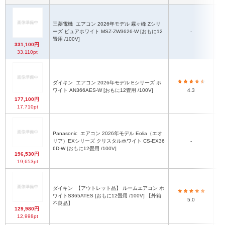
三菱電機
エアコン 2026年モデル 霧ヶ峰 Zシリ
ーズ ピュアホワイト MSZ-ZW3626-W [おもに12
-
畳用 /100V]
331,100円
33,110pt
ダイキン
エアコン 2026年モデル Eシリーズ ホ
ワイト AN366AES-W [おもに12畳用 /100V]
4.3
177,100円
17,710pt
Panasonic
エアコン 2026年モデル Eolia（エオ
リア）EXシリーズ クリスタルホワイト CS-EX36
-
6D-W [おもに12畳用 /100V]
196,530円
19,653pt
ダイキン
【アウトレット品】 ルームエアコン ホ
ワイトS365ATES [おもに12畳用 /100V] 【外箱
5.0
不良品】
129,980円
12,998pt