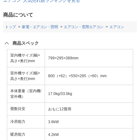
エアコン 人気売れ筋ランキングを見る
商品について
トップ
家電・エアコン・照明
エアコン・窓用エアコン
エアコン
商品スペック
室内機サイズ(幅×
799×295×389mm
高さ×奥行)mm
室外機サイズ(幅×
800（+62）×550×285（+60）mm
高さ×奥行)mm
本体重量（室内機/
17.0kg/33.0kg
室外機）
畳数目安
おもに12畳用
冷房能力
3.6kW
暖房能力
4.2kW