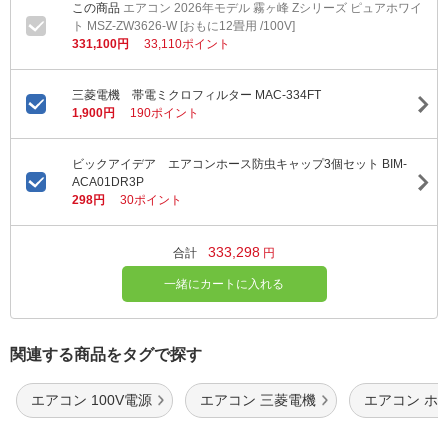
エアコン 2026年モデル 霧ヶ峰 Zシリーズ ピュアホワイ
ト MSZ-ZW3626-W [おもに12畳用 /100V]
331,100円
33,110ポイント
三菱電機 帯電ミクロフィルター MAC-334FT
1,900円
190ポイント
ビックアイデア エアコンホース防虫キャップ3個セット BIM-
ACA01DR3P
298円
30ポイント
333,298
合計
円
一緒にカートに入れる
関連する商品をタグで探す
エアコン 100V電源
エアコン 三菱電機
エアコン ホ