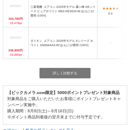
三菱電機
エアコン 2026年モデル 霧ヶ峰 GEシリ
ーズ ピュアホワイト MSZ-GE3626-W [おもに12
5.0
畳用 /100V]
164,780円
16,478pt
ダイキン
エアコン 2026年モデル Aシリーズ ホ
-
ワイト AN366AAS-W [おもに12畳用 /100V]
338,800円
33,880pt
詳しく比較する
【ビックカメラ.com限定】5000ポイントプレゼント対象商品
対象商品をご購入いただいたお客様にポイントプレゼントキャ
ンペーン実施中。
購入期間：8月8日(土)～8月16日(日)
※ポイント商品到着後の翌月末までに付与予定です。