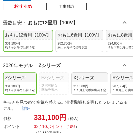
畳数目安
：
おもに12畳用【100V】
おもに12畳用【100V】
おもに6畳用【100V】
おもに8畳用
331,100円
282,700円
294,800円
約１ヶ月半で出荷予定
約１ヶ月半で出荷予定
９月下旬以降出荷
2026年モデル
：
Zシリーズ
Zシリーズ
FZシリーズ
Xシリーズ
Rシリー
選択可能な
331,100円
311,300円
207,534円
商品を表示
約１ヶ月半で出荷予定
１１月上旬以降出荷予定
１０月上旬以
キモチを見つめて空気を整える。清潔機能も充実したプレミアムモ
デル。
詳細
331,100円
価格
（税込）
ポイント
33,110ポイント
（
10%
）
（33,110円相当）