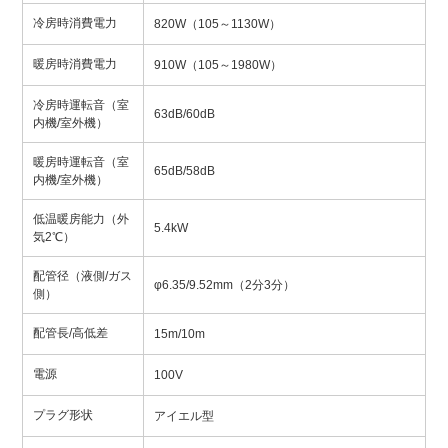
冷房時消費電力
820W（105～1130W）
暖房時消費電力
910W（105～1980W）
冷房時運転音（室
63dB/60dB
内機/室外機）
暖房時運転音（室
65dB/58dB
内機/室外機）
低温暖房能力（外
5.4kW
気2℃）
配管径（液側/ガス
φ6.35/9.52mm（2分3分）
側）
配管長/高低差
15m/10m
電源
100V
プラグ形状
アイエル型