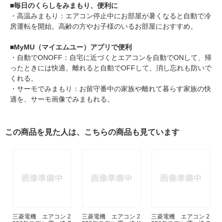
■
毎日のくらしをみまもり、便利に
・高温みまもり：エアコン停止中にお部屋が暑くなると自動で冷
房運転を開始。高齢の方やお子様のいるお部屋におすすめ。
■
MyMU（マイエムユー）アプリで便利
・自動でONOFF：自宅に近づくとエアコンを自動でONして、帰
ったときには快適。離れると自動でOFFして、消し忘れも防いで
くれる。
・サーモでみまもり：お留守番中の家族や離れて暮らす家族の快
適を、サーモ画像でみまもれる。
この商品を見た人は、こちらの商品も見ています
三菱電機 エアコン 2
三菱電機 エアコン 2
三菱電機 エアコン 2