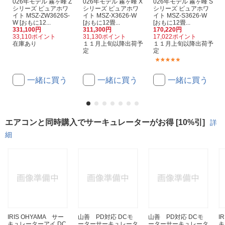
026年モデル 霧ヶ峰 Z
026年モデル 霧ヶ峰 X
026年モデル 霧ヶ峰 S
シリーズ ピュアホワ
シリーズ ピュアホワ
シリーズ ピュアホワ
イト MSZ-ZW3626S-
イト MSZ-X3626-W
イト MSZ-S3626-W
W [おもに12...
[おもに12畳...
[おもに12畳...
331,100円
311,300円
170,220円
33,110ポイント
31,130ポイント
17,022ポイント
在庫あり
１１月上旬以降出荷予
１１月上旬以降出荷予
定
定
(1)
一緒に買う
一緒に買う
一緒に買う
エアコンと同時購入でサーキュレーターがお得 [10%引]
詳
細
IRIS OHYAMA サー
山善 PD対応 DCモ
山善 PD対応 DCモ
I
キュレーターアイ DC
ーターサーキュレータ
ーターサーキュレータ
キ