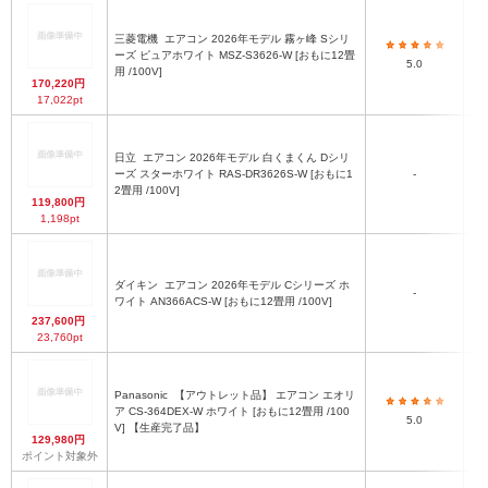
三菱電機
エアコン 2026年モデル 霧ヶ峰 Sシリ
ーズ ピュアホワイト MSZ-S3626-W [おもに12畳
5.0
用 /100V]
170,220円
17,022pt
日立
エアコン 2026年モデル 白くまくん Dシリ
ーズ スターホワイト RAS-DR3626S-W [おもに1
-
2畳用 /100V]
119,800円
1,198pt
ダイキン
エアコン 2026年モデル Cシリーズ ホ
-
ワイト AN366ACS-W [おもに12畳用 /100V]
237,600円
23,760pt
Panasonic
【アウトレット品】 エアコン エオリ
ア CS-364DEX-W ホワイト [おもに12畳用 /100
5.0
V] 【生産完了品】
129,980円
ポイント対象外