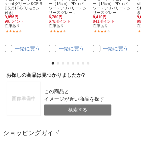
silent グリーン KCF-S
ー（15cm） PD（パ
ー（15cm） PD（パ
s
DS151T-G [リモコン
ワー・デリバリー）シ
ワー・デリバリー）シ
S
付き]
リーズ グレー...
リーズ グレー...
き
9,856円
6,780円
8,410円
9
99ポイント
678ポイント
841ポイント
9
在庫あり
在庫あり
在庫あり
在
(30)
(44)
(26)
一緒に買う
一緒に買う
一緒に買う
お探しの商品は見つかりましたか?
この商品と
イメージが近い商品を探す
検索する
ショッピングガイド