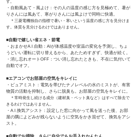
す。
・自動風あて・風よけ：その人の温度の感じ方を見極めて、暑が
りさんには風あて、寒がりさんには風よけで同時に快適。
＊三菱電機独自の指標で暑い・寒いという温度の感じ方を見分けま
す。体質を見分けるわけではありません。
■
自動で嬉しい省エネ・節電
・おまかせA.I.自動：AIが体感温度や室温の変化を予測し、ちょ
うどいい運転に切り替えるから、あたためすぎず、快適が続く。
・消し忘れオートOFF：つい消し忘れたときも、不在に気付いて
自動でオフ。
■
エアコンでお部屋の空気をキレイに
・ピュアミスト：電気を帯びたナノレベルの水のミストが、有害
物質の活動を抑制し、さらに脱臭も。お部屋の空気をキレイに。
＊常時発生し続ける成分（建材臭・ペット臭など）はすべて除去で
きるわけではありません。
・A.I.換気アシスト：設定した窓に向かって風を送った後、お部
屋の隅によどみが残らないように空気をかき混ぜて、換気をアシ
スト。
■
自動でお掃除、さらに自分でもお手入れかんたん