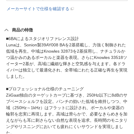
メーカーサイトで仕様を確認する
商品の特徴
■6BAによるスタジオリファレンス設計
Lunaは、Sonion製39AY008 BAを2基搭載し、力強く制御された
低域を再生。中域はKnowles 32873を2基採用し、ナチュラルか
つ温かみのあるボーカルと楽器を表現。さらにKnowles 33518ツ
イーター2基が、高域に繊細な輝きと空気感を与えます。各ドラ
イバーは独立して最適化され、全帯域にわたる正確な再生を実現
しました。
■プロフェッショナル仕様のチューニング
ZiiGaat独自のターゲットカーブに基づき、250Hz以下に8dBのサ
ブベースシェルフを設定。パンチの効いた低域を維持しつつ、中
域（250Hz～1kHz）はフラットに設計され、ボーカルや楽器の
輪郭を忠実に再現します。高域は滑らかで、必要なきらめきを加
えながらも耳に刺さらない自然な表現を追求。長時間のモニタリ
ングやリスニングにおいても疲れにくいサウンドを実現しまし
た。