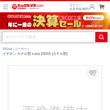
ログイン
会員登録(無料)
ZiiGaat｜ジーガート
イヤホン カナル型 Luna ZII015 [カナル型]