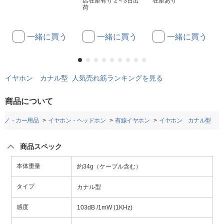
店在庫有り 2～3日出
在庫あり
荷
一緒に買う
一緒に買う
一緒に買う
イヤホン カナル型 人気売れ筋ランキングを見る
商品について
アノ・カー用品
イヤホン・ヘッドホン
有線イヤホン
イヤホン カナル型
商品スペック
本体重量
約34g（ケーブル含む）
タイプ
カナル型
感度
103dB /1mW (1KHz)