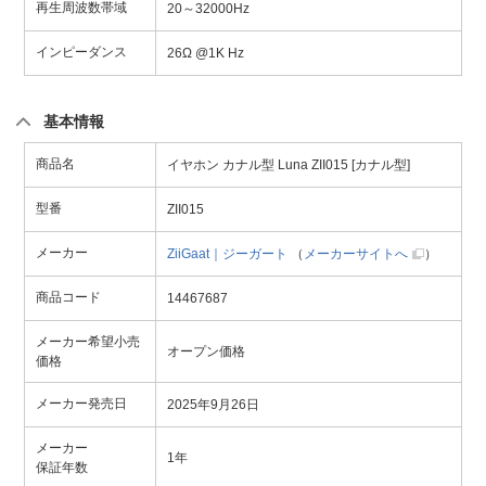
再生周波数帯域
20～32000Hz
インピーダンス
26Ω @1K Hz
基本情報
商品名
イヤホン カナル型 Luna ZII015 [カナル型]
型番
ZII015
メーカー
ZiiGaat｜ジーガート
（
メーカーサイトへ
）
商品コード
14467687
メーカー希望小売
オープン価格
価格
メーカー発売日
2025年9月26日
メーカー
1年
保証年数