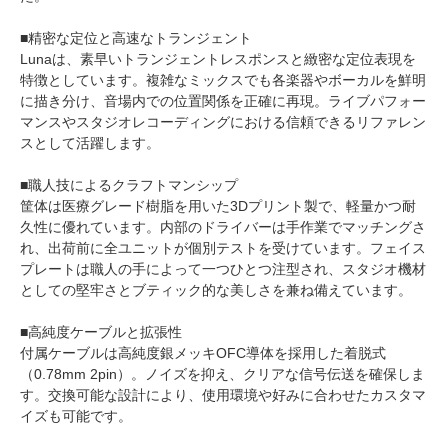
■精密な定位と高速なトランジェント
Lunaは、素早いトランジェントレスポンスと緻密な定位表現を
特徴としています。複雑なミックスでも各楽器やボーカルを鮮明
に描き分け、音場内での位置関係を正確に再現。ライブパフォー
マンスやスタジオレコーディングにおける信頼できるリファレン
スとして活躍します。
■職人技によるクラフトマンシップ
筐体は医療グレード樹脂を用いた3Dプリント製で、軽量かつ耐
久性に優れています。内部のドライバーは手作業でマッチングさ
れ、出荷前に全ユニットが個別テストを受けています。フェイス
プレートは職人の手によって一つひとつ注型され、スタジオ機材
としての堅牢さとブティック的な美しさを兼ね備えています。
■高純度ケーブルと拡張性
付属ケーブルは高純度銀メッキOFC導体を採用した着脱式
（0.78mm 2pin）。ノイズを抑え、クリアな信号伝送を確保しま
す。交換可能な設計により、使用環境や好みに合わせたカスタマ
イズも可能です。