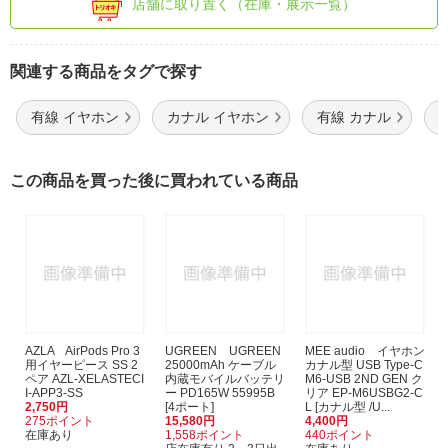
店舗に取り置く（在庫・展示一覧）
関連する商品をタグで探す
有線 イヤホン
カナル イヤホン
有線 カナル
この商品を買った後に買われている商品
AZLA AirPods Pro 3
UGREEN UGREEN
MEE audio イヤホン
用イヤーピース SS 2
25000mAh ケーブル
カナル型 USB Type-C
ペア AZL-XELASTECI
内蔵モバイルバッテリ
M6-USB 2ND GEN ク
I-APP3-SS
ー PD165W 55995B
リア EP-M6USBG2-C
2,750円
[4ポート]
L [カナル型 /U...
275ポイント
15,580円
4,400円
在庫あり
1,558ポイント
440ポイント