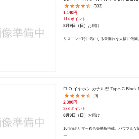
法
よくある質問・お問合せ
(333)
I
1,140
円
ご利用規約
114
ポイント
8月9日（日）
お届け
リスニング時に気になる音漏れを大幅に低減
E
FIIO イヤホン カナル型 Type-C Black F
(9)
2,380
円
238
ポイント
8月9日（日）
お届け
10mmポリマー複合振動板搭載。パワフルな
ー