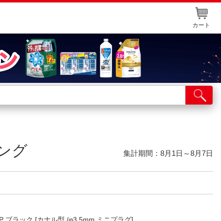
カート
店舗サービス
ット取り置き
イントカードWEB登録
ング
舗情報・店舗一覧
集計期間：8月1日～8月7日
取り寄せ品入荷状況照会
P ブラック [カナル型 /φ3.5mm ミニプラグ]