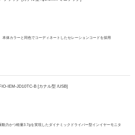
人窓口
R情報
。本体カラーと同色でコーディネートしたセレーションコードを採用
nglish / 中文
IO-IEM-JD10TC-B [カナル型 /USB]
駆動力かつ軽量3.7gを実現したダイナミックドライバー型インイヤーモニタ