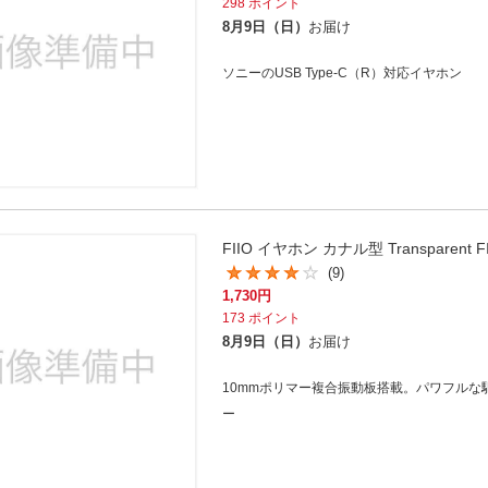
298
ポイント
8月9日（日）
お届け
ソニーのUSB Type-C（R）対応イヤホン
FIIO イヤホン カナル型 Transparent 
(9)
1,730
円
173
ポイント
8月9日（日）
お届け
10mmポリマー複合振動板搭載。パワフルな
ー