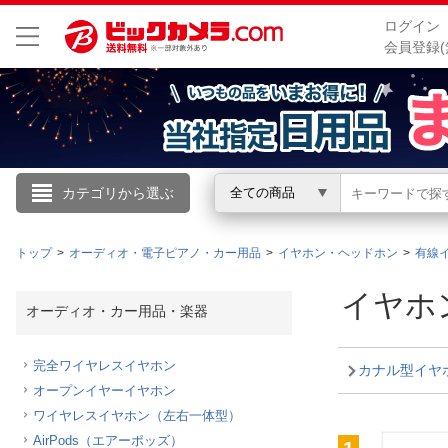
ログイン
会員登録(
こんにちは
カテゴリから選ぶ
全ての商品
ログイン
トップ
オーディオ・電子ピアノ・カー用品
イヤホン・ヘッドホン
有線
新規会員登録
イヤホ
オーディオ・カー用品・楽器
会員メニュー
完全ワイヤレスイヤホン
カナル型イヤ
オープンイヤーイヤホン
お買いもの履歴
ワイヤレスイヤホン（左右一体型）
閲覧履歴
AirPods（エアーポッズ）