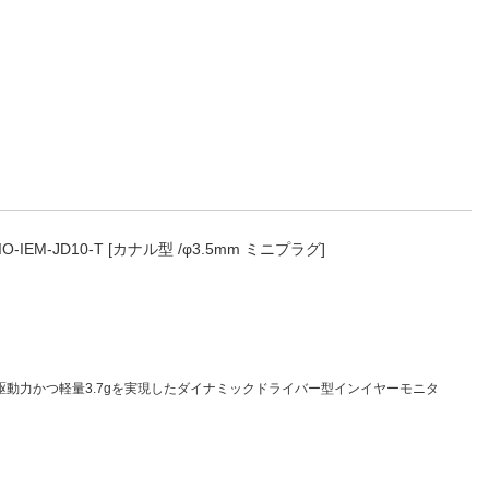
FIO-IEM-JD10-T [カナル型 /φ3.5mm ミニプラグ]
駆動力かつ軽量3.7gを実現したダイナミックドライバー型インイヤーモニタ