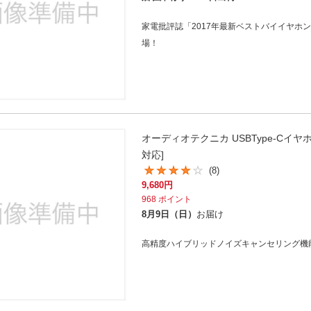
家電批評誌「2017年最新ベストバイイヤホ
場！
オーディオテクニカ USBType-Cイヤホ
対応]
(8)
9,680
円
968
ポイント
8月9日（日）
お届け
高精度ハイブリッドノイズキャンセリング機能を