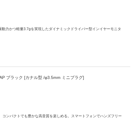
駆動力かつ軽量3.7gを実現したダイナミックドライバー型インイヤーモニタ
AP ブラック [カナル型 /φ3.5mm ミニプラグ]
。コンパクトでも豊かな高音質を楽しめる。スマートフォンでハンズフリー