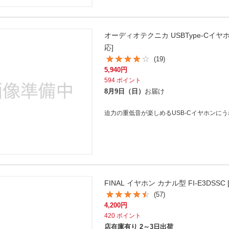
オーディオテクニカ USBType-Cイヤホン
応]
(19)
5,940
円
594
ポイント
8月9日（日）
お届け
迫力の重低音が楽しめるUSB-Cイヤホンに
FINAL イヤホン カナル型 FI-E3DSSC
(57)
4,200
円
420
ポイント
店在庫有り 2～3日出荷