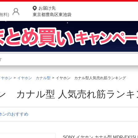
お届け先
無料)
東京都豊島区東池袋
商品をさがす
ランキングからさがす
ネ
イヤホン
イヤホン カナル型
イヤホン カナル型人気売れ筋ランキング
カテゴリ一覧からさがす
ポ
ン カナル型 人気売れ筋ランキ
店
お
ホンのおすすめ
お客様サポート
ご利用ガイド
SONY イヤホン カナル型 MDR-EX15L