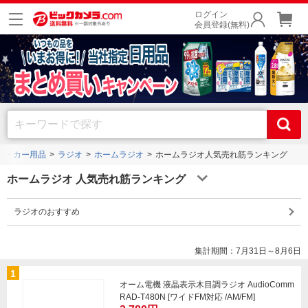
ログイン
会員登録(無料)
ノ・カー用品
ラジオ
ホームラジオ
ホームラジオ人気売れ筋ランキング
ホームラジオ 人気売れ筋ランキング
ラジオのおすすめ
集計期間：7月31日～8月6日
1
オーム電機 液晶表示木目調ラジオ AudioComm
RAD-T480N [ワイドFM対応 /AM/FM]