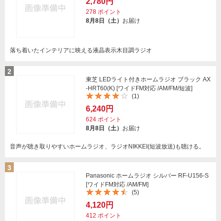
2,780円
278
ポイント
8月8日（土）
お届け
落ち着いたインテリアに映える液晶表示木目調ラジオ
2
東芝 LEDライト付きホームラジオ ブラック AX
-HRT60(K) [ワイドFM対応 /AM/FM/短波]
(1)
6,240円
624
ポイント
8月8日（土）
お届け
音声が聴き取りやすいホームラジオ、ラジオNIKKEI(短波放送)も聴ける。
3
Panasonic ホームラジオ シルバー RF-U156-S
[ワイドFM対応 /AM/FM]
(5)
4,120円
412
ポイント