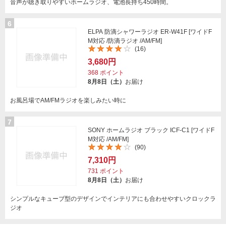
音声が聴き取りやすいホームラジオ、電池長持ち450時間。
6
ELPA 防滴シャワーラジオ ER-W41F [ワイドF
M対応 /防滴ラジオ /AM/FM]
(16)
3,680円
368
ポイント
8月8日（土）
お届け
お風呂場でAM/FMラジオを楽しみたい時に
7
SONY ホームラジオ ブラック ICF-C1 [ワイドF
M対応 /AM/FM]
(90)
7,310円
731
ポイント
8月8日（土）
お届け
シンプルなキューブ型のデザインでインテリアにも合わせやすいクロックラ
ジオ