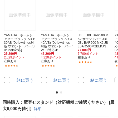
YAMAHA ホームシ
YAMAHA ホームシ
JBL JBL BAR500 M
Y
アター ブラック SR-B
アター ブラック SR-X
K2 サウンドバー JBL
ア
30AB [DolbyAtmos対
40A(B) [DolbyAtmos
JBL BAR500 MK2 JB
4
応 /フロント・バー /Bl
対応 /フロント・バー /
LBAR500M2BLKJN
応
uetooth対応]
Wi-Fi対応 /B...
77,000円
u
25,290円
43,200円
7,700ポイント
4
2,529ポイント
4,320ポイント
在庫あり
4
在庫あり
在庫あり
在
(3)
(27)
(6)
一緒に買う
一緒に買う
一緒に買う
同時購入：壁寄せスタンド（対応機種ご確認ください） [最
大6,000円値引]
詳細