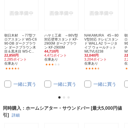
朝日木材 ～77型フ
ハヤミ工産 ～86V型
NAKAMURA 45～80
朝
ロアスタンド WS-C6
対応壁寄スタンド KF-
V型対応 テレビスタン
ロ
90-DB ダークブラウ
2900M ダークブラウ
ド WALL A2 ラージタ
9
ン ダークブラウン木
ン KF-2900M
イプ ウォールナット
チ
目＆黒木目 WS-C...
44,710円
WLTVL6238
W
22,850円
4,471ポイント
32,040円
2
2,285ポイント
在庫あり
3,204ポイント
2
在庫あり
在庫あり
在
(6)
(13)
(33)
一緒に買う
一緒に買う
一緒に買う
同時購入：ホームシアター・サウンドバー [最大5,000円値
引]
詳細