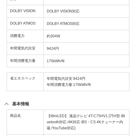
DOLBY VISION
DOLBY VISION対応
DOLBY ATMOS
DOLBY ATMOS対応
消費電力
約304W
年間電気代目安
9424円
年間消費電力量
170kWh/年
省エネスペック
年間電気代目安:9424円
年間消費電力量:170kWh/年
基本情報
商品名
【MiniLED】 液晶テレビ 4T-C75HV1 [75V型 /Bl
uetooth対応 /4K対応 /BS・CS 4Kチューナー内
蔵 /YouTube対応]