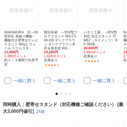
NAKAMURA 32～65
朝日木材 ～55V型フ
ハヤミ工産 ～65V型
N
型対応 首振り機能・
ロアスタンド WS-C5
対応 自立スタンド TI
型
棚板付き壁寄せテレビ
90-DB ダークブラウ
MEZ（タイメッツ） K
棚
スタンド WALL ウォ
ン ダークブラウン木
F-360B
ス
ール スリムスタ...
目＆黒木目 WS-...
28,600円
ー
23,900円
19,280円
2,860ポイント
2
2,390ポイント
1,928ポイント
在庫あり
2
約２～３週間で出荷予
在庫あり
在
(1)
定
(7)
一緒に買う
一緒に買う
一緒に買う
同時購入：壁寄せスタンド（対応機種ご確認ください） [最
大3,000円値引]
詳細