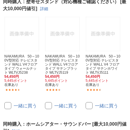
同時購入：壁寄せスタンド（対応機種ご確認ください） [最
大10,000円値引]
詳細
NAKAMURA 50～10
NAKAMURA 50～10
NAKAMURA 50～10
0V型対応 テレビスタ
0V型対応 テレビスタ
0V型対応 テレビスタ
ンド WALL V4フロア
ンド WALL V4フロア
ンド WALL V4 フロア
タイプ ウォールナッ
タイプ サテンブラッ
タイプ サテンホワイ
ト WLTVJ5238
ク WLTVJ5119
ト WLTVJ5111
54,450円
54,450円
54,450円
5,445ポイント
5,445ポイント
5,445ポイント
在庫あり
在庫あり
在庫あり
(27)
(27)
(27)
一緒に買う
一緒に買う
一緒に買う
同時購入：ホームシアター・サウンドバー [最大10,000円値