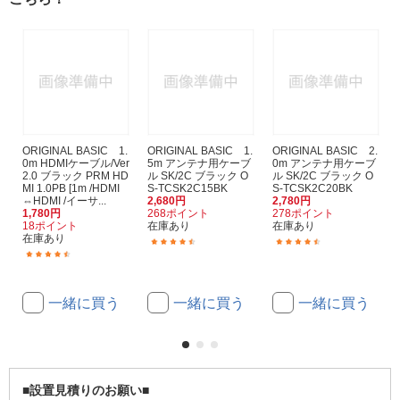
ORIGINAL BASIC 1.
ORIGINAL BASIC 1.
ORIGINAL BASIC 2.
0m HDMIケーブル/Ver
5m アンテナ用ケーブ
0m アンテナ用ケーブ
2.0 ブラック PRM HD
ル SK/2C ブラック O
ル SK/2C ブラック O
MI 1.0PB [1m /HDMI
S-TCSK2C15BK
S-TCSK2C20BK
⇔HDMI /イーサ...
2,680円
2,780円
1,780円
268ポイント
278ポイント
18ポイント
在庫あり
在庫あり
在庫あり
(171)
(135)
(341)
一緒に買う
一緒に買う
一緒に買う
■
設置見積りのお願い
■