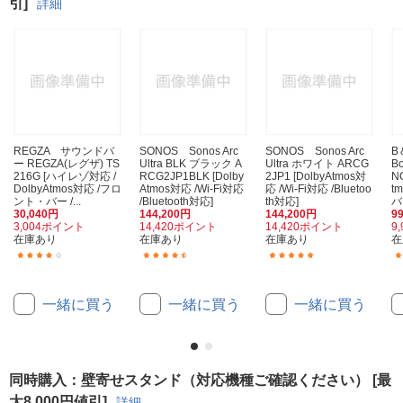
引]
詳細
REGZA サウンドバ
SONOS Sonos Arc
SONOS Sonos Arc
B
ー REGZA(レグザ) TS
Ultra BLK ブラック A
Ultra ホワイト ARCG
Bo
216G [ハイレゾ対応 /
RCG2JP1BLK [Dolby
2JP1 [DolbyAtmos対
N
DolbyAtmos対応 /フロ
Atmos対応 /Wi-Fi対応
応 /Wi-Fi対応 /Bluetoo
t
ント・バー /...
/Bluetooth対応]
th対応]
バー
30,040円
144,200円
144,200円
9
3,004ポイント
14,420ポイント
14,420ポイント
9
在庫あり
在庫あり
在庫あり
在
(16)
(3)
(1)
一緒に買う
一緒に買う
一緒に買う
同時購入：壁寄せスタンド（対応機種ご確認ください） [最
大8,000円値引]
詳細