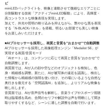
ビ
miniLEDバックライトを、映像と連動させて微細なエリアごとに
分割駆動する技術「アクティブminiLED駆動」により、高輝度・
高コントラストな映像表現を実現します。
加えて、外光や照明の映り込みを抑えながら、艶やかな黒を表現
する「N-BLACKパネル」を搭載。明るいお部屋でも美しい映像
をお楽しみいただけます。
■AIプロセッサーを採用し、画質と音質を”おまかせ”で自動調整
AIプロセッサーを採用した画像処理エンジン「Medalist S6」が
実現する画質/音質モード
「AIオート」は、コンテンツに応じて画質と音質を”おかかせ”で
自動調整します。
画質面では、AIが人の顔や空などのオブジェクトを検知し、色
身・精細感を調整。新たに、AIが被写体の遠近を認識し、検出し
た情報から精細感の強弱を使い分け、その場にいるような自然な
奥行きを復元する「空間認識AI」を追加し、よりリアルな映像を
映し出します。
音質面では、AIが音声信号を解析し、音楽ライブやスポーツ視聴
時は臨場感を高め、合間のセリフや解説中は声を明瞭にして聞き
取りやすくするなど、シーンに適した調整を自動で行います。