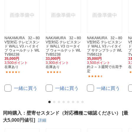
NAKAMURA 32～80
NAKAMURA 32～80
NAKAMURA 32～80
N
V型対応 テレビスタン
V型対応 テレビスタン
V型対応 テレビスタン
V
ド WALL V3 ハイタイ
ド WALL V3 ロータイ
ド WALL V3 ハイタイ
ド
プ ウォールナット WL
プ ウォールナット WL
プ サテンブラック WL
プ
TVB6238
TVB5238
TVB6119
T
35,000円
33,000円
35,000円
3
3,500ポイント
3,300ポイント
3,500ポイント
3
在庫あり
在庫あり
約２～３週間で出荷予
在
定
(141)
(249)
(141)
一緒に買う
一緒に買う
一緒に買う
同時購入：壁寄せスタンド（対応機種ご確認ください） [最
大5,000円値引]
詳細