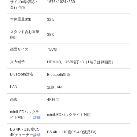
サイズ(幅×高さ×
1675×1024×330
奥行)mm
本体重量(kg)
32.5
スタンド含む重量
38.0
(kg)
画面サイズ
75V型
入力端子
HDMI×3、USB端子×3（1端子は録画用）
Bluetooth対応
Bluetooth対応
LAN
無線LAN
画素
4K対応
miniLEDバックラ
miniLEDバックライト対応
イト対応
詳細
BS 4K・110度CS
BS 4K・110度CS 4K(液晶TV)
4Kチューナー
詳細