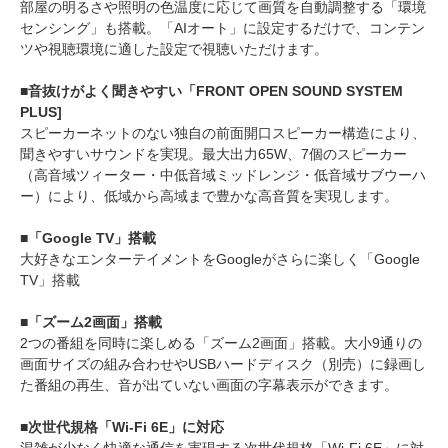
部屋の明るさや照明の色温度に応じて画質を自動調整する「環境
センシング」も搭載。「AIオート」に設定するだけで、コンテン
ツや視聴環境に適した設定で視聴いただけます。
■音抜けがよく聞きやすい「FRONT OPEN SOUND SYSTEM
PLUS]
スピーカーネットのない独自の前面開口スピーカー構造により、
聞きやすいサウンドを実現。最大出力65W、7個のスピーカー
（高音域ツィーター・中低音域ミッドレンジ・低音域サブウーハ
ー）により、低域から高域まで豊かな高音質を実現します。
■「Google TV」搭載
大好きなエンターテイメントをGoogleがさらに楽しく「Google
TV」搭載
■「ズーム2画面」搭載
2つの番組を同時に楽しめる「ズーム2画面」搭載。大小9通りの
画面サイズの組み合わせやUSBハードディスク（別売）に録画し
た番組の再生、音が出ていない画面の字幕表示ができます。
■次世代規格「Wi-Fi 6E」に対応