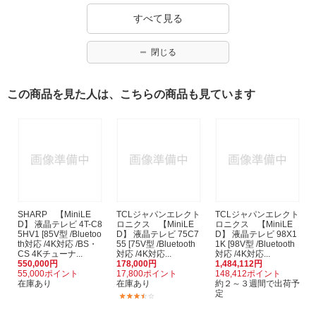
すべて見る
閉じる
この商品を見た人は、こちらの商品も見ています
SHARP 【MiniLE
TCLジャパンエレクト
TCLジャパンエレクト
D】 液晶テレビ 4T-C8
ロニクス 【MiniLE
ロニクス 【MiniLE
5HV1 [85V型 /Bluetoo
D】 液晶テレビ 75C7
D】 液晶テレビ 98X1
th対応 /4K対応 /BS・
55 [75V型 /Bluetooth
1K [98V型 /Bluetooth
CS 4Kチューナ...
対応 /4K対応...
対応 /4K対応...
550,000円
178,000円
1,484,112円
55,000ポイント
17,800ポイント
148,412ポイント
在庫あり
在庫あり
約２～３週間で出荷予
定
(3)