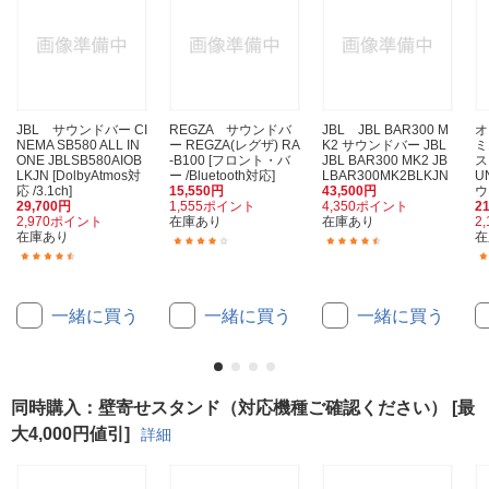
JBL サウンドバー CI
REGZA サウンドバ
JBL JBL BAR300 M
オ
NEMA SB580 ALL IN
ー REGZA(レグザ) RA
K2 サウンドバー JBL
ミ
ONE JBLSB580AIOB
-B100 [フロント・バ
JBL BAR300 MK2 JB
ス
LKJN [DolbyAtmos対
ー /Bluetooth対応]
LBAR300MK2BLKJN
U
応 /3.1ch]
15,550円
43,500円
ウ
29,700円
1,555ポイント
4,350ポイント
2
2,970ポイント
在庫あり
在庫あり
2
在庫あり
在
(6)
(17)
(8)
一緒に買う
一緒に買う
一緒に買う
同時購入：壁寄せスタンド（対応機種ご確認ください） [最
大4,000円値引]
詳細