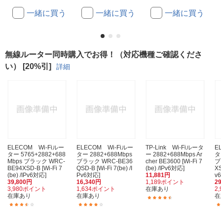
一緒に買う
一緒に買う
一緒に買う
無線ルーター同時購入でお得！（対応機種ご確認くださ
い） [20%引]
詳細
ELECOM Wi-Fiルー
ELECOM Wi-Fiルー
TP-Link Wi-Fiルータ
E
ター 5765+2882+688
ター 2882+688Mbps
ー 2882+688Mbps Ar
タ
Mbps ブラック WRC-
ブラック WRC-BE36
cher BE3600 [Wi-Fi 7
ブ
BE94XSD-B [Wi-Fi 7
QSD-B [Wi-Fi 7(be) /I
(be) /IPv6対応]
XS
(be) /IPv6対応]
Pv6対応]
11,881円
v
39,800円
16,340円
1,189ポイント
2
3,980ポイント
1,634ポイント
在庫あり
2
在庫あり
在庫あり
在
(78)
(13)
(31)