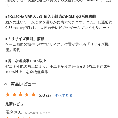
混雑が少なく快適な通信を実現する次世代規格「Wi-Fi 6E」に対
応
■4K/120Hz VRR入力対応入力対応のHDMIを2系統搭載
動きの速いゲーム映像を滑らかに表示できます。また、低遅延約
0.83msecを実現し、大画面テレビでのゲームプレイをサポート
■「リサイズ機能」搭載
ゲーム画面の操作しやすいサイズと位置が選べる「リサイズ機
能」搭載
■省エネ達成率100%以上
省エネ性能の向上により、小エネ多段階評価★3（省エネ達成率
100%以上）を全機種獲得
商品レビュー
5.0
(
2
)
すべて見る
最新レビュー
匿名
さん
（2026/6/8にレビュー）