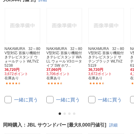
NAKAMURA 32～80
NAKAMURA 32～80
NAKAMURA 32～80
N
V型対応 首振り機能付
V型対応 首振り機能付
V型対応 首振り機能付
V
きテレビスタンド ウ
きテレビスタンド WA
きテレビスタンド サ
き
ォールナット WLTVZ
LL ウォール V3ロータ
テンブラック WLTVZ
テ
5238
イプ SW ホワ...
5119
6
36,720円
37,060円
36,720円
4
3,672ポイント
3,706ポイント
3,672ポイント
4
在庫あり
在庫あり
在庫あり
在
(33)
(33)
(33)
一緒に買う
一緒に買う
一緒に買う
同時購入：JBL サウンドバー [最大8,000円値引]
詳細