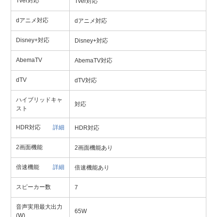
Tver対応
Tver対応
dアニメ対応
dアニメ対応
Disney+対応
Disney+対応
AbemaTV
AbemaTV対応
dTV
dTV対応
ハイブリッドキャ
対応
スト
HDR対応
詳細
HDR対応
2画面機能
2画面機能あり
倍速機能
詳細
倍速機能あり
スピーカー数
7
音声実用最大出力
65W
(W)