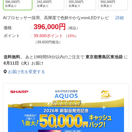
396,000円
242,000円
255,556円
550,000円
在庫あり
在庫あり
在庫あり
在庫あり
AIプロセッサー採用、高輝度で色鮮やかなminiLEDテレビ
詳細
396,000円
価格
（税込）
ポイント
39,600ポイント
（
10%
）
（39,600円相当）
送料無料、
あと
19時間59分以内
のご注文で
東京都豊島区東池袋
に
8月11日（火）
お届け
お届け先を変更する