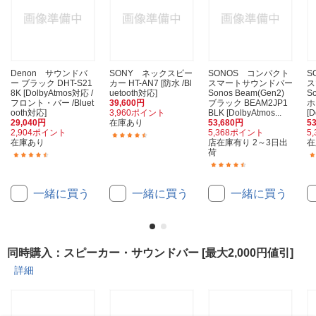
Denon サウンドバ
SONY ネックスピー
SONOS コンパクト
S
ー ブラック DHT-S21
カー HT-AN7 [防水 /Bl
スマートサウンドバー
ス
8K [DolbyAtmos対応 /
uetooth対応]
Sonos Beam(Gen2)
S
フロント・バー /Bluet
39,600円
ブラック BEAM2JP1
ホ
ooth対応]
3,960ポイント
BLK [DolbyAtmos...
[D
29,040円
在庫あり
53,680円
5
2,904ポイント
5,368ポイント
5
(32)
在庫あり
店在庫有り 2～3日出
在
荷
(119)
(11)
一緒に買う
一緒に買う
一緒に買う
同時購入：スピーカー・サウンドバー [最大2,000円値引]
詳細