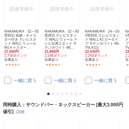
NAKAMURA 32～65
NAKAMURA 32～65
NAKAMURA 24～55
N
型対応 収納・キャス
型対応 テレビスタン
V型対応 テレビスタン
V
ター付き テレビスタ
ド WALL ウォール テ
ド WALL A2 ロータイ
ド
ンド WALL ウォール
レビ台用スタンド サ
プ サテンホワイト WL
プ
M1キャスター ...
テンホワイト WL...
TVL4111
T
27,500円
21,860円
22,430円
2
2,750ポイント
2,186ポイント
2,243ポイント
2
在庫あり
在庫あり
在庫あり
在
(10)
(2)
(69)
一緒に買う
一緒に買う
一緒に買う
同時購入：サウンドバー・ネックスピーカー [最大3,000円
値引]
詳細