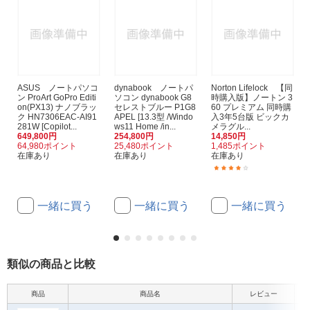
ASUS ノートパソコ
dynabook ノートパ
Norton Lifelock 【同
ン ProArt GoPro Editi
ソコン dynabook G8
時購入版】ノートン 3
on(PX13) ナノブラッ
セレストブルー P1G8
60 プレミアム 同時購
ク HN7306EAC-AI91
APEL [13.3型 /Windo
入3年5台版 ビックカ
281W [Copilot...
ws11 Home /in...
メラグル...
649,800円
254,800円
14,850円
64,980ポイント
25,480ポイント
1,485ポイント
在庫あり
在庫あり
在庫あり
(157)
一緒に買う
一緒に買う
一緒に買う
類似の商品と比較
商品
商品名
レビュー
本