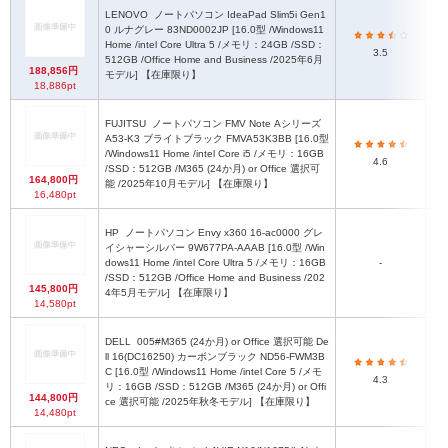
LENOVO
ノートパソコン IdeaPad Slim5i Gen1
0 ルナグレー 83ND0002JP [16.0型 /Windows11
約3
Home /intel Core Ultra 5 /メモリ：24GB /SSD：
3.5
512GB /Office Home and Business /2025年6月
188,856円
モデル] 【在庫限り】
18,886pt
FUJITSU
ノートパソコン FMV Note Aシリーズ
A53-K3 ブライトブラック FMVA53K3BB [16.0型
/Windows11 Home /intel Core i5 /メモリ：16GB
4.6
/SSD：512GB /M365 (24か月) or Office 選択可
164,800円
能 /2025年10月モデル] 【在庫限り】
16,480pt
HP
ノートパソコン Envy x360 16-ac0000 グレ
イシャーシルバー 9W677PA-AAAB [16.0型 /Win
dows11 Home /intel Core Ultra 5 /メモリ：16GB
-
/SSD：512GB /Office Home and Business /202
145,800円
4年5月モデル] 【在庫限り】
14,580pt
DELL
005#M365 (24か月) or Office 選択可能 De
ll 16(DC16250) カーボンブラック ND56-FWM3B
C [16.0型 /Windows11 Home /intel Core 5 /メモ
4.3
リ：16GB /SSD：512GB /M365 (24か月) or Offi
144,800円
ce 選択可能 /2025年秋冬モデル] 【在庫限り】
14,480pt