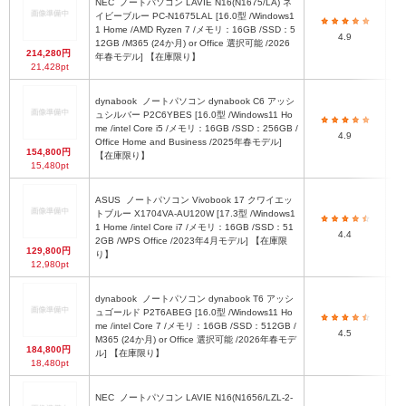
NEC
ノートパソコン LAVIE N16(N1675/LA) ネ
イビーブルー PC-N1675LAL [16.0型 /Windows1
W3
1 Home /AMD Ryzen 7 /メモリ：16GB /SSD：5
4.9
12GB /M365 (24か月) or Office 選択可能 /2026
214,280円
年春モデル] 【在庫限り】
21,428pt
dynabook
ノートパソコン dynabook C6 アッシ
ュシルバー P2C6YBES [16.0型 /Windows11 Ho
me /intel Core i5 /メモリ：16GB /SSD：256GB /
4.9
Office Home and Business /2025年春モデル]
154,800円
【在庫限り】
15,480pt
ASUS
ノートパソコン Vivobook 17 クワイエッ
トブルー X1704VA-AU120W [17.3型 /Windows1
1 Home /intel Core i7 /メモリ：16GB /SSD：51
4.4
2
2GB /WPS Office /2023年4月モデル] 【在庫限
129,800円
り】
12,980pt
dynabook
ノートパソコン dynabook T6 アッシ
ュゴールド P2T6ABEG [16.0型 /Windows11 Ho
約
me /intel Core 7 /メモリ：16GB /SSD：512GB /
4.5
M365 (24か月) or Office 選択可能 /2026年春モデ
184,800円
ル] 【在庫限り】
18,480pt
NEC
ノートパソコン LAVIE N16(N1656/LZL-2-