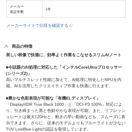
メーカー
1年
保証年数
メーカーサイトで仕様を確認する
商品の特徴
美しい映像で快適に、効率よく作業をこなせるスリムAIノート
■今話題のAI処理に対応した「インテルCoreUltraプロセッサー
(シリーズ2)」
高いマルチスレッド性能に加えて、AI処理に特化したNPUを内
蔵。AIを活用したクリエイティブ作業も快適に行えます。
■豊かな色彩表現が可能な「有機ELディスプレイ」
「DisplayHDR True Black 1000」と「DCI-P3 100%」対応によ
り、引き締まった黒と色鮮やかな表現が可能。また、リフレッシ
ュレートは最大120Hzと、動きの早い動画なども、スムーズに表
示できます。さらに、従来のモデルよりもブルーライトが少ない
TUV LowBlue Lightの認証を取得しています。