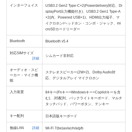
インターフェイス
USB3.2 Gen2 Type-C×2(Powerdelivery対応、Di
splayPort出力機能付き)、USB3.2 Gen1 Type-A
×2(内、Powered USB×1)、HDMI出力端子、マ
イクロホン/ヘッドホン・コンボ・ジャック、mi
croSDカードリーダー
Bluetooth
Bluetooth v5.4
対応SIMサイズ
シムカード非対応
詳細
オーディオ・スピ
ステレオスピーカー(2W×2)、Dolby Audio対
ーカー・マイク機
応、デジタルアレイ マイクロホン
能
入力装置
84キー(Fnキー+Windowsキー+Copilotキーを含
む)、JIS配列、バックライトキーボード、マルチ
タッチパッド、パワーボタン、テンキー
キー配列
日本語版キーボード
無線LAN
詳細
Wi-Fi 7(be)ax/ac/n/a/g/b