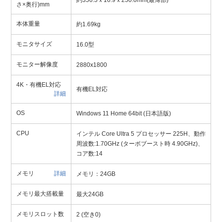
約356.5ｘ16.9ｘ250.6mm(最薄部)
さ×奥行)mm
本体重量
約1.69kg
モニタサイズ
16.0型
モニター解像度
2880x1800
4K・有機EL対応
有機EL対応
詳細
OS
Windows 11 Home 64bit (日本語版)
CPU
インテル Core Ultra 5 プロセッサー 225H、動作
周波数:1.70GHz (ターボブースト時 4.90GHz)、
コア数:14
メモリ
詳細
メモリ：24GB
メモリ最大搭載量
最大24GB
メモリスロット数
2 (空き0)