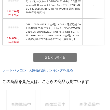
B) ネイビーブルー PC-N1656LZL-2-B [16.0型 /W
W3
indows11 Home /intel Core i5 /メモリ：32GB /S
-
SD：512GB /M365 (24か月) or Office 選択可能 /
252,780円
2026年春モデル]
25,278pt
DELL
005#M365 (24か月) or Office 選択可能 De
ll 16(DC16250) プラチナシルバー ND46-FWM3S
C [16.0型 /Windows11 Home /intel Core 5 /メモ
-
リ：8GB /SSD：512GB /M365 (24か月) or Offic
134,800円
e 選択可能 /2025年秋冬モデル] 【在庫限り】
13,480pt
詳しく比較する
ノートパソコン 人気売れ筋ランキングを見る
この商品を見た人は、こちらの商品も見ています