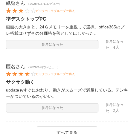
紙兎
さん
（2026/4/27にレビュー）
ビックカメラグループで購入
準デスクトップPC
画面の大きさと、24Ｇメモリーを重視して選択。office365のプ
レ搭載はせずその分価格を落としてほしかった。
参考になっ
参考になった
4人
た：
匿名
さん
（2026/4/6にレビュー）
ビックカメラグループで購入
サクサク動く
updateもすぐにおわり、動きがスムーズで満足している。テンキ
ーがついているのがいい。
参考になっ
参考になった
2人
た：
すべて見る