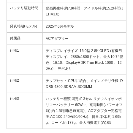
バッテリ駆動時間
動画再生時 約7.9時間・アイドル時 約15.2時間(J
EITA3.0)
発表時期(モデル)
2025年6月モデル
付属品
ACアダプター
仕様1
ディスプレイサイズ: 16.0型 2.8K OLED (有機EL
ディスプレイ、2880x1800ドット、最大10.74億
色、16:10、DisplayHDR True Black 1000 、12
0Hz) 、光沢あり
仕様2
チップセット:CPUに統合、メインメモリ仕様: D
DR5-4800 SDRAM SODIMM
仕様3
バッテリー種類:固定式 3セル リチウムイオンポ
リマーバッテリー 60Whr、充電時間(パワーオフ
時):約 1.5時間(急速充電)、ACアダプター定格電
圧:AC 100-240V(50/60Hz)、質量:本体:約 1.69k
g、コード:約 177g、最大消費電力(W):65