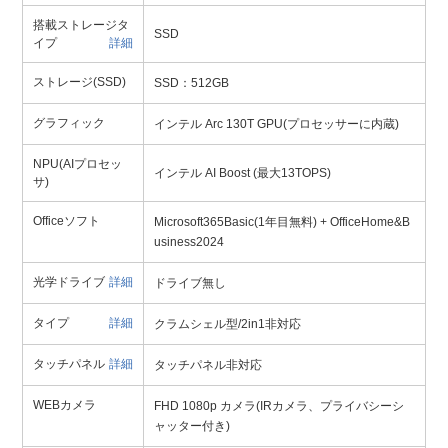
搭載ストレージタ
SSD
イプ
詳細
ストレージ(SSD)
SSD：512GB
グラフィック
インテル Arc 130T GPU(プロセッサーに内蔵)
NPU(AIプロセッ
インテル AI Boost (最大13TOPS)
サ)
Officeソフト
Microsoft365Basic(1年目無料) + OfficeHome&B
usiness2024
光学ドライブ
詳細
ドライブ無し
タイプ
詳細
クラムシェル型/2in1非対応
タッチパネル
詳細
タッチパネル非対応
WEBカメラ
FHD 1080p カメラ(IRカメラ、プライバシーシ
ャッター付き)