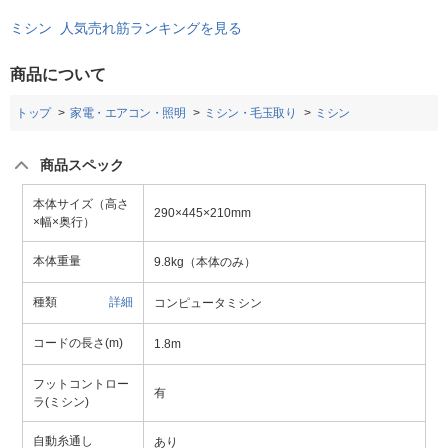
ミシン 人気売れ筋ランキングを見る
商品について
トップ
家電・エアコン・照明
ミシン・毛玉取り
ミシン
商品スペック
本体サイズ（高さ
290×445×210mm
×幅×奥行）
本体重量
9.8kg（本体のみ）
種類
詳細
コンピュータミシン
コードの長さ(m)
1.8m
フットコントロー
有
ラ(ミシン)
自動糸通し
あり