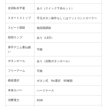
全回転水平釜
あり（クイック下糸セット）
スタートストップ
手元ボタン操作もしくはフットコントローラー
スピード調節
無段階調節
照明ランプ
あり（LED）
厚手デニム重ね縫
可能
い
ボタンホール
あり（自動ボタンホール）
フリーアーム
可能
模様選択
ボタン式 No選択 80種類
本体カバー
ハードケース
消費電力
65W