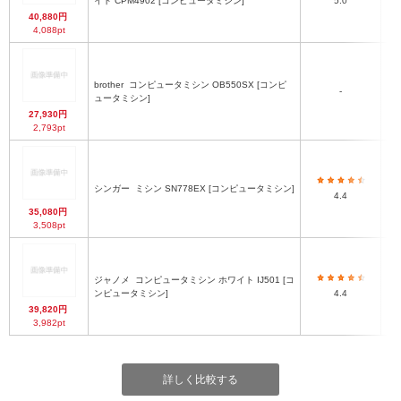
イト CPM4902 [コンピュータミシン]
5.0
40,880円
4,088pt
brother
コンピュータミシン OB550SX [コンピ
-
ュータミシン]
27,930円
2,793pt
シンガー
ミシン SN778EX [コンピュータミシン]
4.4
35,080円
3,508pt
ジャノメ
コンピュータミシン ホワイト IJ501 [コ
ンピュータミシン]
4.4
39,820円
3,982pt
詳しく比較する