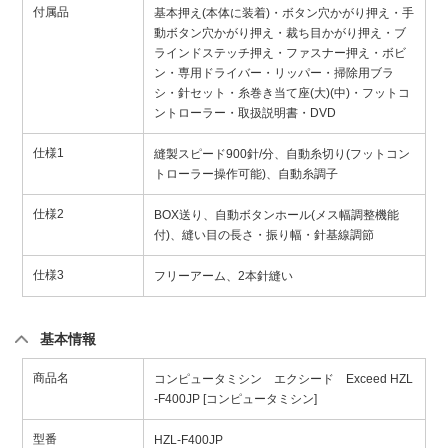
付属品
基本押え(本体に装着)・ボタン穴かがり押え・手
動ボタン穴かがり押え・裁ち目かがり押え・ブ
ラインドステッチ押え・ファスナー押え・ボビ
ン・専用ドライバー・リッパー・掃除用ブラ
シ・針セット・糸巻き当て座(大)(中)・フットコ
ントローラー・取扱説明書・DVD
仕様1
縫製スピード900針/分、自動糸切り(フットコン
トローラー操作可能)、自動糸調子
仕様2
BOX送り、自動ボタンホール(メス幅調整機能
付)、縫い目の長さ・振り幅・針基線調節
仕様3
フリーアーム、2本針縫い
基本情報
商品名
コンピュータミシン エクシード Exceed HZL
-F400JP [コンピュータミシン]
型番
HZL-F400JP