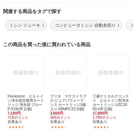
関連する商品をタグで探す
ミシン ジューキ
コンピュータミシン 自動糸切り
ミ
この商品を買った後に買われている商品
Panasonic ビルトイ
ブリタ マクストラプ
三菱ケミカルクリンス
ン浄水器交換用カート
ロ ピュアパフォーマ
イ ビルトイン型浄水
リッジ 浄水器 ブルー
ンス カートリッジ3個
カートリッジ UZC20
P-51MJR [1個]
入り KBMPCZ3 [3個]
00-GR [1個]
7,190円
3,660円
17,800円
719ポイント
366ポイント
1,780ポイント
在庫あり
在庫あり
在庫あり
(42)
(164)
(53)