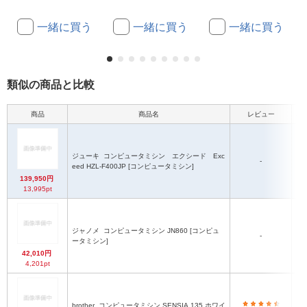
一緒に買う
一緒に買う
一緒に買う
類似の商品と比較
商品
商品名
レビュー
本
ジューキ
コンピュータミシン エクシード Exc
-
eed HZL-F400JP [コンピュータミシン]
139,950円
13,995pt
ジャノメ
コンピュータミシン JN860 [コンピュ
-
ータミシン]
42,010円
4,201pt
brother
コンピュータミシン SENSIA 135 ホワイ