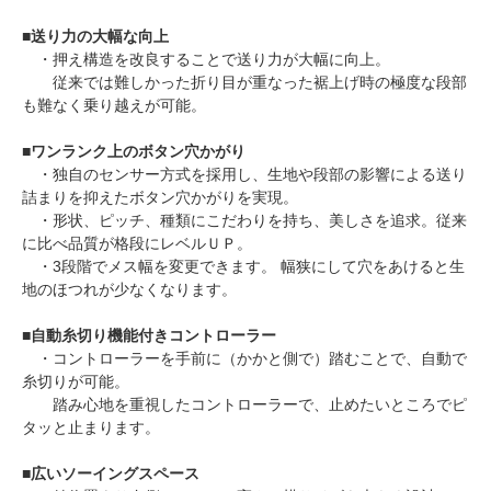
■
送り力の大幅な向上
・押え構造を改良することで送り力が大幅に向上。
従来では難しかった折り目が重なった裾上げ時の極度な段部
も難なく乗り越えが可能。
■
ワンランク上のボタン穴かがり
・独自のセンサー方式を採用し、生地や段部の影響による送り
詰まりを抑えたボタン穴かがりを実現。
・形状、ピッチ、種類にこだわりを持ち、美しさを追求。従来
に比べ品質が格段にレベルＵＰ。
・3段階でメス幅を変更できます。 幅狭にして穴をあけると生
地のほつれが少なくなります。
■
自動糸切り機能付きコントローラー
・コントローラーを手前に（かかと側で）踏むことで、自動で
糸切りが可能。
踏み心地を重視したコントローラーで、止めたいところでピ
タッと止まります。
■
広いソーイングスペース