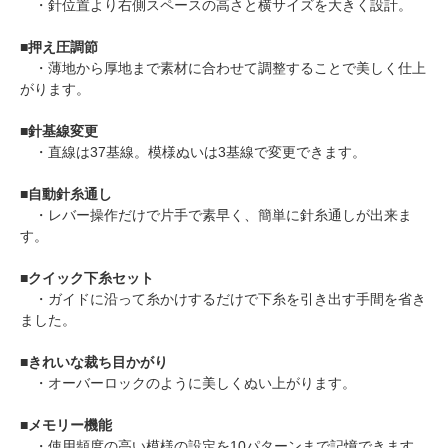
・針位置より右側スペースの高さと横サイズを大きく設計。
■
押え圧調節
・薄地から厚地まで素材に合わせて調整することで美しく仕上
がります。
■
針基線変更
・直線は37基線。模様ぬいは3基線で変更できます。
■
自動針糸通し
・レバー操作だけで片手で素早く、簡単に針糸通しが出来ま
す。
■
クイック下糸セット
・ガイドに沿って糸かけするだけで下糸を引き出す手間を省き
ました。
■
きれいな裁ち目かがり
・オーバーロックのように美しくぬい上がります。
■
メモリー機能
・使用頻度の高い模様の設定を10パターンまで記憶できます。