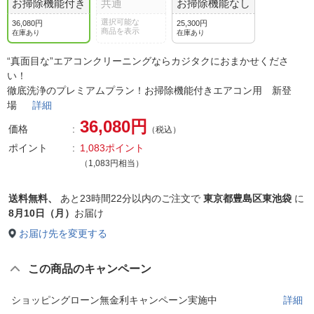
お掃除機能付き
共通
お掃除機能なし
選択可能な
36,080円
25,300円
商品を表示
在庫あり
在庫あり
“真面目な”エアコンクリーニングならカジタクにおまかせくださ
い！
徹底洗浄のプレミアムプラン！お掃除機能付きエアコン用 新登
場
詳細
36,080円
価格
（税込）
ポイント
1,083ポイント
（1,083円相当）
送料無料、
あと
23時間22分以内
のご注文で
東京都豊島区東池袋
に
8月10日（月）
お届け
お届け先を変更する
この商品のキャンペーン
ショッピングローン無金利キャンペーン実施中
詳細