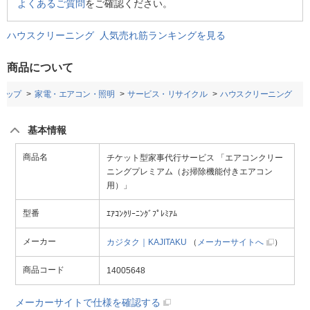
よくあるご質問
をご確認ください。
ハウスクリーニング 人気売れ筋ランキングを見る
商品について
トップ
家電・エアコン・照明
サービス・リサイクル
ハウスクリーニング
基本情報
商品名
チケット型家事代行サービス 「エアコンクリー
ニングプレミアム（お掃除機能付きエアコン
用）」
型番
ｴｱｺﾝｸﾘｰﾆﾝｸﾞﾌﾟﾚﾐｱﾑ
メーカー
カジタク｜KAJITAKU
（
メーカーサイトへ
）
商品コード
14005648
メーカーサイトで仕様を確認する