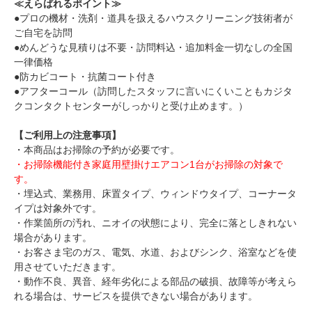
≪えらばれるポイント≫
●プロの機材・洗剤・道具を扱えるハウスクリーニング技術者が
ご自宅を訪問
●めんどうな見積りは不要・訪問料込・追加料金一切なしの全国
一律価格
●防カビコート・抗菌コート付き
●アフターコール（訪問したスタッフに言いにくいこともカジタ
クコンタクトセンターがしっかりと受け止めます。）
【ご利用上の注意事項】
・本商品はお掃除の予約が必要です。
・お掃除機能付き家庭用壁掛けエアコン1台がお掃除の対象で
す。
・埋込式、業務用、床置タイプ、ウィンドウタイプ、コーナータ
イプは対象外です。
・作業箇所の汚れ、ニオイの状態により、完全に落としきれない
場合があります。
・お客さま宅のガス、電気、水道、およびシンク、浴室などを使
用させていただきます。
・動作不良、異音、経年劣化による部品の破損、故障等が考えら
れる場合は、サービスを提供できない場合があります。