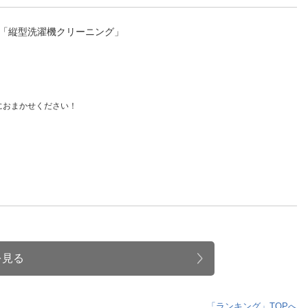
ス「縦型洗濯機クリーニング」
におまかせください！
！
を見る
「ランキング」TOPへ