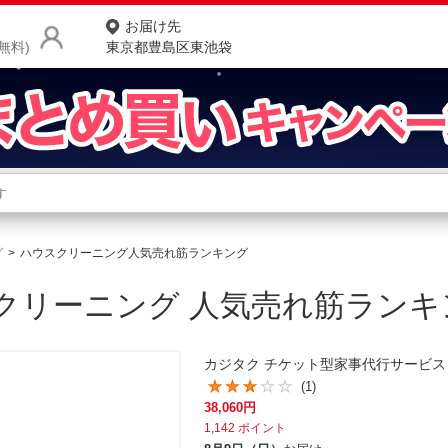
お届け先
無料)
東京都豊島区東池袋
商品をさがす
ランキングからさがす
ネ
グ
ハウスクリーニング人気売れ筋ランキング
カテゴリ一覧からさがす
ポ
クリーニング 人気売れ筋ランキ
店
お
カジタク チケット型家事代行サービス
お客様サポート
(1)
38,060
円
ご利用ガイド
1,142
ポイント