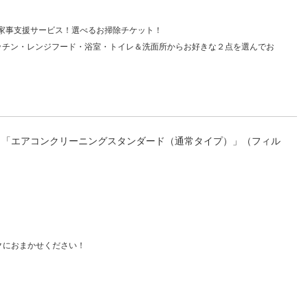
人窓口
R情報
家事支援サービス！選べるお掃除チケット！
ッチン・レンジフード・浴室・トイレ＆洗面所からお好きな２点を選んでお
nglish / 中文
ス 「エアコンクリーニングスタンダード（通常タイプ）」（フィル
クにおまかせください！