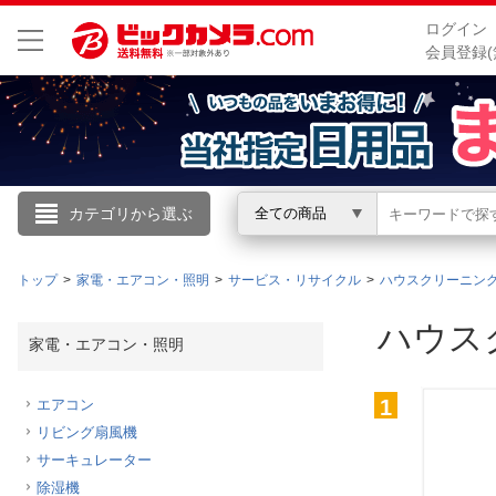
ログイン
会員登録(
こんにちは
カテゴリから選ぶ
全ての商品
ログイン
トップ
家電・エアコン・照明
サービス・リサイクル
ハウスクリーニン
新規会員登録
ハウス
家電・エアコン・照明
会員メニュー
1
エアコン
リビング扇風機
お買いもの履歴
サーキュレーター
閲覧履歴
除湿機