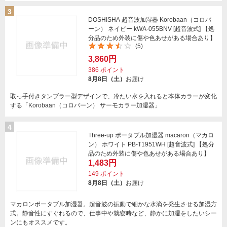
3
DOSHISHA 超音波加湿器 Korobaan（コロバ
ーン） ネイビー kWA-055BNV [超音波式] 【処
分品のため外装に傷や色あせがある場合あり】
(5)
3,860円
386
ポイント
8月8日（土）
お届け
取っ手付きタンブラー型デザインで、冷たい水を入れると本体カラーが変化
する「Korobaan（コロバーン） サーモカラー加湿器」
4
Three-up ポータブル加湿器 macaron（マカロ
ン） ホワイト PB-T1951WH [超音波式] 【処分
品のため外装に傷や色あせがある場合あり】
1,483円
149
ポイント
8月8日（土）
お届け
マカロンポータブル加湿器。超音波の振動で細かな水滴を発生させる加湿方
式。静音性にすぐれるので、仕事中や就寝時など、静かに加湿をしたいシー
ンにもオススメです。