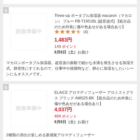
5
Three-up ポータブル加湿器 macaron（マカロ
ン） ブルー PB-T1951BL [超音波式] 【処分品
のため外装に傷や色あせがある場合あり】
(4)
1,483円
149
ポイント
8月8日（土）
お届け
マカロンポータブル加湿器。超音波の振動で細かな水滴を発生させる加湿方
式。静音性にすぐれるので、仕事中や就寝時など、静かに加湿をしたいシー
ンにもオススメです。
6
ELAiCE アロマディフューザー アロミストグラ
ス ブラック AMG25-BK 【処分品のため外装に
傷や色あせがある場合あり】
4,037円
404
ポイント
8月8日（土）
お届け
2種類の演出が楽しめる新感覚アロマディフューザー