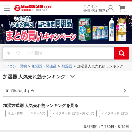
ログイン
会員登録(無料)
・エアコン・照明
加湿器・関連品
加湿器
加湿器人気売れ筋ランキング
加湿器 人気売れ筋ランキング
加湿器のおすすめ
加湿方式別 人気売れ筋ランキングを見る
卓上・携帯
スチーム式
ハイブリッド（加熱＋気化）式
ハイブリッド（加熱＋
集計期間：7月30日～8月5日