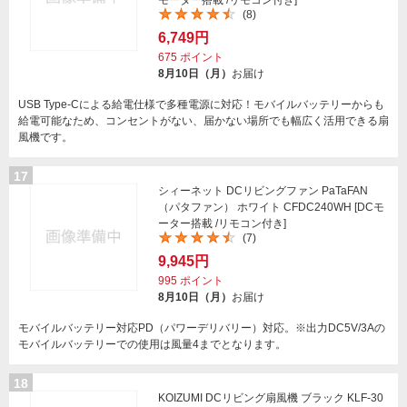
モーター搭載 /リモコン付き]
(8)
6,749円
675
ポイント
8月10日（月）
お届け
USB Type-Cによる給電仕様で多種電源に対応！モバイルバッテリーからも
給電可能なため、コンセントがない、届かない場所でも幅広く活用できる扇
風機です。
17
シィーネット DCリビングファン PaTaFAN
（パタファン） ホワイト CFDC240WH [DCモ
ーター搭載 /リモコン付き]
(7)
9,945円
995
ポイント
8月10日（月）
お届け
モバイルバッテリー対応PD（パワーデリバリー）対応。※出力DC5V/3Aの
モバイルバッテリーでの使用は風量4までとなります。
18
KOIZUMI DCリビング扇風機 ブラック KLF-30