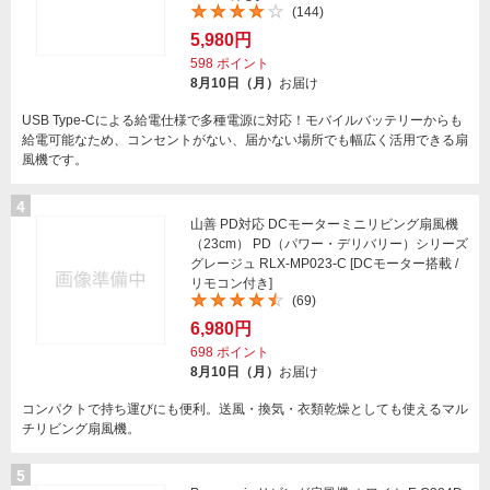
(144)
5,980円
598
ポイント
8月10日（月）
お届け
USB Type-Cによる給電仕様で多種電源に対応！モバイルバッテリーからも
給電可能なため、コンセントがない、届かない場所でも幅広く活用できる扇
風機です。
4
山善 PD対応 DCモーターミニリビング扇風機
（23cm） PD（パワー・デリバリー）シリーズ
グレージュ RLX-MP023-C [DCモーター搭載 /
リモコン付き]
(69)
6,980円
698
ポイント
8月10日（月）
お届け
コンパクトで持ち運びにも便利。送風・換気・衣類乾燥としても使えるマル
チリビング扇風機。
5