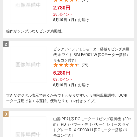
(91)
2,780円
28
ポイント
8月10日（月）
お届け
操作がシンプルなリビング扇風機。
2
ビックアイデア DCモーター搭載リビング扇風
機 ホワイト BIM-FAD01-W [DCモーター搭載 /
リモコン付き]
(75)
6,280円
63
ポイント
8月10日（月）
お届け
大きなデジタル表示で遠くからでもわかりやすい。8段階風量調整、DCモ
ーター採用で省エネ運転。便利なリモコン付きタイプ。
3
山善 PD対応 DCモーターリビング扇風機（30c
m） PD（パワー・デリバリー）シリーズ ライ
トグレー RLX-CP030-H [DCモーター搭載 /リ
モコン付き]