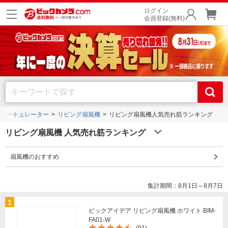
ログイン
会員登録(無料)
サーキュレーター
リビング扇風機
リビング扇風機人気売れ筋ランキング
リビング扇風機 人気売れ筋ランキング
扇風機のおすすめ
集計期間：8月1日～8月7日
1
ビックアイデア リビング扇風機 ホワイト BIM-
FA01-W