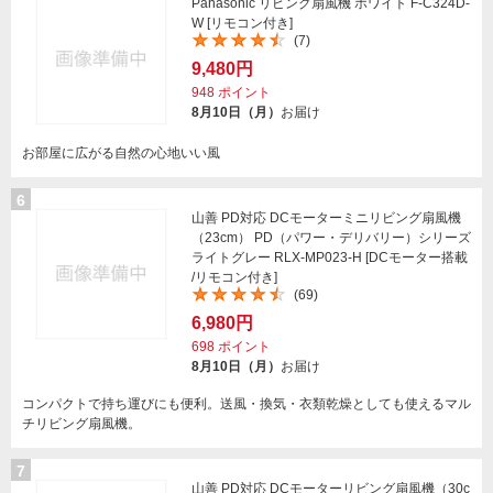
Panasonic リビング扇風機 ホワイト F-C324D-
W [リモコン付き]
(7)
9,480円
948
ポイント
8月10日（月）
お届け
お部屋に広がる自然の心地いい風
6
山善 PD対応 DCモーターミニリビング扇風機
（23cm） PD（パワー・デリバリー）シリーズ
ライトグレー RLX-MP023-H [DCモーター搭載
/リモコン付き]
(69)
6,980円
698
ポイント
8月10日（月）
お届け
コンパクトで持ち運びにも便利。送風・換気・衣類乾燥としても使えるマル
チリビング扇風機。
7
山善 PD対応 DCモーターリビング扇風機（30c