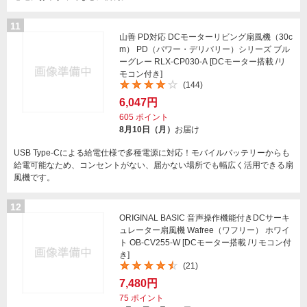
11
山善 PD対応 DCモーターリビング扇風機（30c
m） PD（パワー・デリバリー）シリーズ ブル
ーグレー RLX-CP030-A [DCモーター搭載 /リ
モコン付き]
(144)
6,047円
605
ポイント
8月10日（月）
お届け
USB Type-Cによる給電仕様で多種電源に対応！モバイルバッテリーからも
給電可能なため、コンセントがない、届かない場所でも幅広く活用できる扇
風機です。
12
ORIGINAL BASIC 音声操作機能付きDCサーキ
ュレーター扇風機 Wafree（ワフリー） ホワイ
ト OB-CV255-W [DCモーター搭載 /リモコン付
き]
(21)
7,480円
75
ポイント