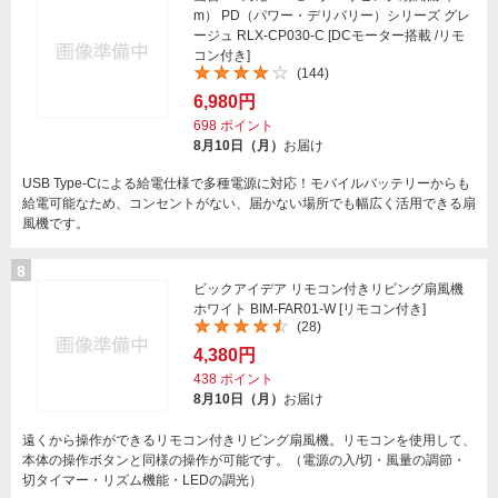
m） PD（パワー・デリバリー）シリーズ グレ
ージュ RLX-CP030-C [DCモーター搭載 /リモ
コン付き]
(144)
6,980円
698
ポイント
8月10日（月）
お届け
USB Type-Cによる給電仕様で多種電源に対応！モバイルバッテリーからも
給電可能なため、コンセントがない、届かない場所でも幅広く活用できる扇
風機です。
8
ビックアイデア リモコン付きリビング扇風機
ホワイト BIM-FAR01-W [リモコン付き]
(28)
4,380円
438
ポイント
8月10日（月）
お届け
遠くから操作ができるリモコン付きリビング扇風機。リモコンを使用して、
本体の操作ボタンと同様の操作が可能です。（電源の入/切・風量の調節・
切タイマー・リズム機能・LEDの調光）