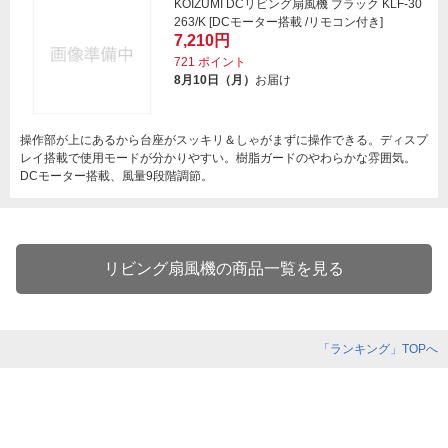
KOIZUMI DCリビング扇風機 ブラック KLF-30
263/K [DCモーター搭載 /リモコン付き]
7,210円
721
ポイント
8月10日（月）
お届け
操作部が上にあるから台座がスッキリ＆しゃがまずに操作できる。ディスプ
レイ搭載で使用モードが分かりやすい。樹脂ガードのやわらかな雰囲気。
DCモーター搭載、風量9段階調節。
リビング扇風機の商品一覧を見る
「ランキング」TOPへ