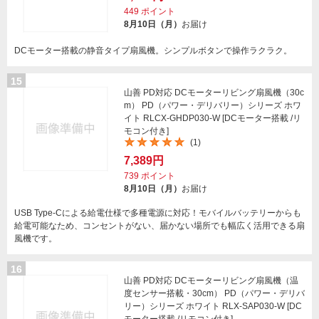
449
ポイント
8月10日（月）
お届け
DCモーター搭載の静音タイプ扇風機。シンプルボタンで操作ラクラク。
15
山善 PD対応 DCモーターリビング扇風機（30c
m） PD（パワー・デリバリー）シリーズ ホワ
イト RLCX-GHDP030-W [DCモーター搭載 /リ
モコン付き]
(1)
7,389円
739
ポイント
8月10日（月）
お届け
USB Type-Cによる給電仕様で多種電源に対応！モバイルバッテリーからも
給電可能なため、コンセントがない、届かない場所でも幅広く活用できる扇
風機です。
16
山善 PD対応 DCモーターリビング扇風機（温
度センサー搭載・30cm） PD（パワー・デリバ
リー）シリーズ ホワイト RLX-SAP030-W [DC