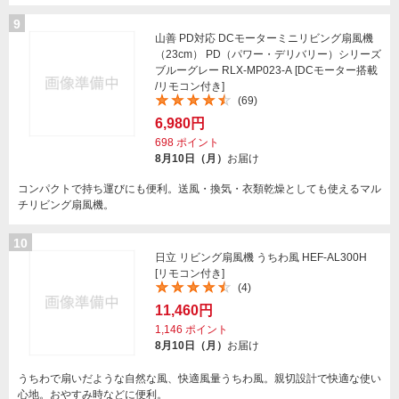
9
山善 PD対応 DCモーターミニリビング扇風機
（23cm） PD（パワー・デリバリー）シリーズ
ブルーグレー RLX-MP023-A [DCモーター搭載
/リモコン付き]
(69)
6,980円
698
ポイント
8月10日（月）
お届け
コンパクトで持ち運びにも便利。送風・換気・衣類乾燥としても使えるマル
チリビング扇風機。
10
日立 リビング扇風機 うちわ風 HEF-AL300H
[リモコン付き]
(4)
11,460円
1,146
ポイント
8月10日（月）
お届け
うちわで扇いだような自然な風、快適風量うちわ風。親切設計で快適な使い
心地。おやすみ時などに便利。