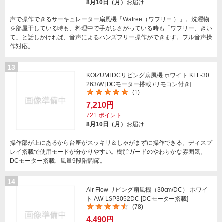
8月10日（月）
お届け
声で操作できるサーキュレーター扇風機「Wafree（ワフリー ）」。洗濯物
を部屋干している時も、料理中で手がふさがっている時も「ワフリー、きい
て」と話しかければ、音声によるハンズフリー操作ができます。フル音声操
作対応。
13
KOIZUMI DCリビング扇風機 ホワイト KLF-30
263/W [DCモーター搭載 /リモコン付き]
(1)
7,210円
721
ポイント
8月10日（月）
お届け
操作部が上にあるから台座がスッキリ＆しゃがまずに操作できる。ディスプ
レイ搭載で使用モードが分かりやすい。樹脂ガードのやわらかな雰囲気。
DCモーター搭載、風量9段階調節。
14
Air Flow リビング扇風機（30cm/DC） ホワイ
ト AW-LSP3052DC [DCモーター搭載]
(78)
4,490円