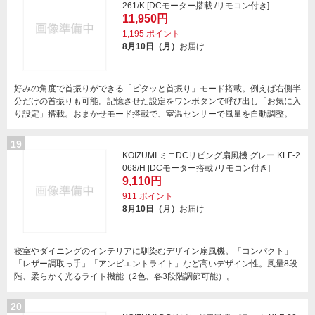
261/K [DCモーター搭載 /リモコン付き]
11,950円
1,195
ポイント
8月10日（月）
お届け
好みの角度で首振りができる「ピタッと首振り」モード搭載。例えば右側半
分だけの首振りも可能。記憶させた設定をワンボタンで呼び出し「お気に入
り設定」搭載。おまかせモード搭載で、室温センサーで風量を自動調整。
19
KOIZUMI ミニDCリビング扇風機 グレー KLF-2
068/H [DCモーター搭載 /リモコン付き]
9,110円
911
ポイント
8月10日（月）
お届け
寝室やダイニングのインテリアに馴染むデザイン扇風機。「コンパクト」
「レザー調取っ手」「アンビエントライト」など高いデザイン性。風量8段
階、柔らかく光るライト機能（2色、各3段階調節可能）。
20