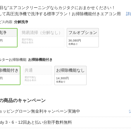
法
よくある質問・お問合せ
面目な”エアコンクリーニングならカジタクにおまかせください！
I
して高圧洗浄機で洗浄する標準プラン！お掃除機能付きエアコン用
詳
ご利用規約
ビス内容
:
分解洗浄
洗浄
簡易清掃（分解なし）
フルオプション
選択可能な
0円
36,080円
商品を表示
E
在庫あり
ルターお掃除機能
:
お掃除機能付き
除機能付き
共通
お掃除機能なし
選択可能な
0円
14,300円
商品を表示
在庫あり
の商品のキャンペーン
ョッピングローン無金利キャンペーン実施中
aidy 3・6・12回あと払い分割手数料無料