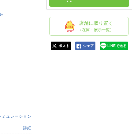
人窓口
R情報
細
店舗に取り置く
（在庫・展示一覧）
nglish / 中文
ポスト
シェア
LINEで送る
シミュレーション
詳細