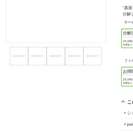
ほしいもの
“真
分解
お知らせ
サー
分解
25,08
在庫あり
フィ
お掃
25,08
在庫あり
こ
シ
p