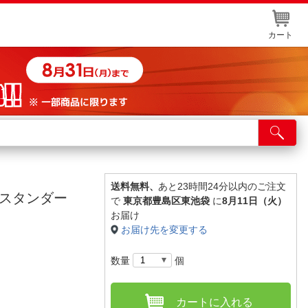
カート
店舗サービス
ット取り置き
イントカードWEB登録
送料無料、
あと23時間24分以内のご注文
グスタンダー
で
東京都豊島区東池袋
に
8月11日（火）
舗情報・店舗一覧
お届け
お届け先を変更する
取り寄せ品入荷状況照会
数量
個
カートに入れる