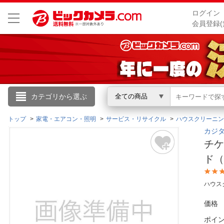
ログイン
会員登録(
こんにちは
カテゴリから選ぶ
全ての商品
ログイン
トップ
家電・エアコン・照明
サービス・リサイクル
ハウスクリーニン
カジタ
チケ
新規会員登録
ド
会員メニュー
ハウス
お買いもの履歴
価格
閲覧履歴
ポイ