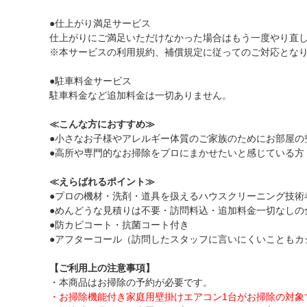
●仕上がり満足サービス
仕上がりにご満足いただけなかった場合はもう一度やり直
※本サービスの利用規約、補償規定に従ってのご対応とな
●駐車料金サービス
駐車料金など追加料金は一切ありません。
≪こんな方におすすめ≫
●小さなお子様やアレルギー体質のご家族のためにお部屋の
●高所や専門的なお掃除をプロにまかせたいと感じている方
≪えらばれるポイント≫
●プロの機材・洗剤・道具を扱えるハウスクリーニング技術
●めんどうな見積りは不要・訪問料込・追加料金一切なしの
●防カビコート・抗菌コート付き
●アフターコール（訪問したスタッフに言いにくいこともカ
【ご利用上の注意事項】
・本商品はお掃除の予約が必要です。
・お掃除機能付き家庭用壁掛けエアコン1台がお掃除の対象