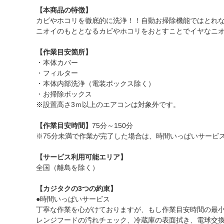
【本商品の特徴】
カビやホコリを徹底的に洗浄！！自動お掃除機能ではとれ
ニオイのもととなるカビやホコリをおとすことでイヤなニ
【作業目安箇所】
・本体カバー
・フィルター
・本体内部洗浄（電装ボックス除く）
・お掃除ボックス
※設置高さ3ｍ以上のエアコンは対象外です。
【作業目安時間】
75分～150分
※75分未満で作業が完了した場合は、時間いっぱいサービ
【サービス利用可能エリア】
全国（離島を除く）
【カジタクの3つの約束】
●時間いっぱいサービス
丁寧な作業を心がけておりますが、もし作業目安時間の最
レンジフードの汚れチェック、冷蔵庫の表面拭き、電球交