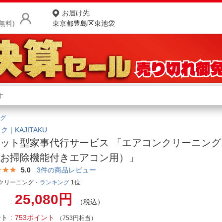
お届け先
無料)
東京都豊島区東池袋
商品をさがす
ランキングからさがす
ネ
グ
カテゴリ一覧からさがす
ポ
ク｜KAJITAKU
ット型家事代行サービス 「エアコンクリーニン
店
（お掃除機能付きエアコン用）」
お
5.0
3
件の商品レビュー
クリーニング・
ランキング
1位
お客様サポート
25,080円
（税込）
ご利用ガイド
ント
753ポイント
（753円相当）