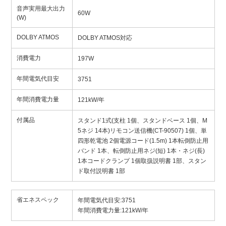
音声実用最大出力
60W
(W)
DOLBY ATMOS
DOLBY ATMOS対応
消費電力
197W
年間電気代目安
3751
年間消費電力量
121kW/年
付属品
スタンド1式(支柱 1個、スタンドベース 1個、M
5ネジ 14本)リモコン送信機(CT-90507) 1個、単
四形乾電池 2個電源コード(1.5m) 1本転倒防止用
バンド 1本、転倒防止用ネジ(短) 1本・ネジ(長)
1本コードクランプ 1個取扱説明書 1部、スタン
ド取付説明書 1部
省エネスペック
年間電気代目安:3751
年間消費電力量:121kW/年