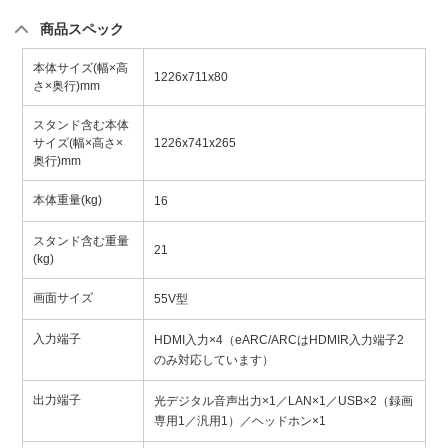
商品スペック
本体サイズ(幅×高
1226x711x80
さ×奥行)mm
スタンド含む本体
サイズ(幅×高さ×
1226x741x265
奥行)mm
本体重量(kg)
16
スタンド含む重量
21
(kg)
画面サイズ
55V型
入力端子
HDMI入力×4（eARC/ARCはHDMIR入力端子2
のみ対応しています）
出力端子
光デジタル音声出力×1／LAN×1／USB×2（録画
専用1／汎用1）／ヘッドホン×1