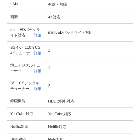
LAN
有線・無線
画素
4K対応
miniLEDバックラ
miniLEDバックライト対応
イト対応
詳細
BS 4K・110度CS
2
4Kチューナー
詳細
地上デジタルチュ
3
ーナー
詳細
BS・CSデジタル
3
チューナー
詳細
録画機能
HDD(外付)対応
YouTube対応
YouTube対応
Netflix対応
Netflix対応
Hulu対応
Hulu対応