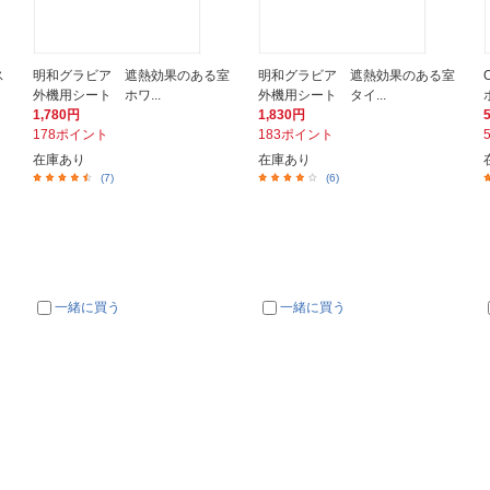
ス
明和グラビア 遮熱効果のある室
明和グラビア 遮熱効果のある室
外機用シート ホワ...
外機用シート タイ...
1,780円
1,830円
178ポイント
183ポイント
在庫あり
在庫あり
(7)
(6)
一緒に買う
一緒に買う