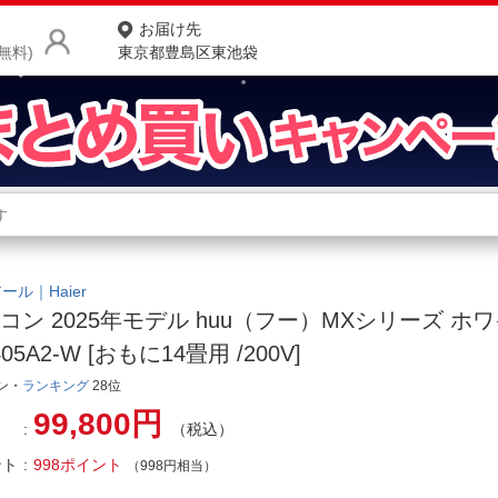
お届け先
無料)
東京都豊島区東池袋
商品をさがす
ランキングからさがす
ネ
カテゴリ一覧からさがす
ポ
ール｜Haier
コン 2025年モデル huu（フー）MXシリーズ ホワイ
店
05A2-W [おもに14畳用 /200V]
お
ン・
ランキング
28位
お客様サポート
99,800円
（税込）
ント
998ポイント
（998円相当）
ご利用ガイド