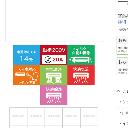
ほしいもの
室温
お知らせ
詳細
畳数
おも
99,80
在庫あり
おも
89,80
在庫あり
こ
シ
p
イ