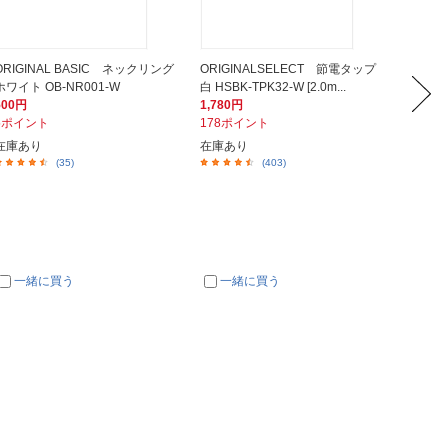
ORIGINAL BASIC ネックリング
ORIGINALSELECT 節電タップ
ORIGI
ホワイト OB-NR001-W
白 HSBK-TPK32-W [2.0m...
能】 LR
500円
1,780円
268円
5ポイント
178ポイント
27ポイ
在庫あり
在庫あり
在庫あ
(35)
(403)
一緒に買う
一緒に買う
一