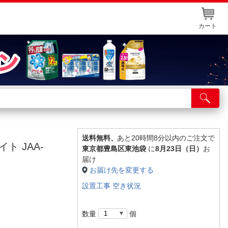
カート
店舗サービス
ット取り置き
イントカードWEB登録
送料無料、
あと20時間8分以内のご注文で
ト JAA-
東京都豊島区東池袋
に
8月23日（日）
お
舗情報・店舗一覧
届け
お届け先を変更する
取り寄せ品入荷状況照会
設置工事 空き状況
数量
個