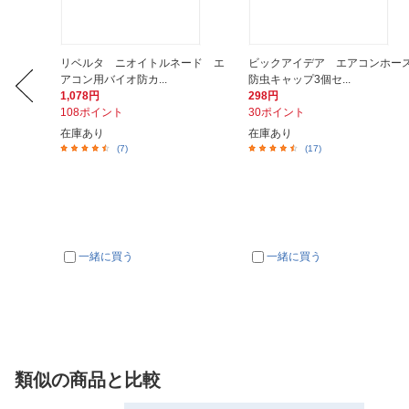
7年保存可
リベルタ ニオイトルネード エ
ビックアイデア エアコンホー
.
アコン用バイオ防カ...
防虫キャップ3個セ...
1,078円
298円
108ポイント
30ポイント
在庫あり
在庫あり
(7)
(17)
一緒に買う
一緒に買う
類似の商品と比較