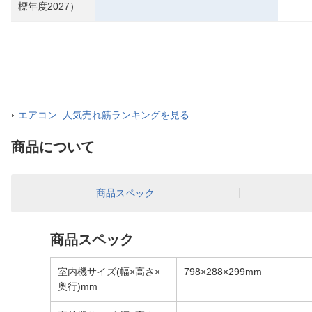
標年度2027）
エアコン 人気売れ筋ランキングを見る
商品について
商品スペック
商品スペック
室内機サイズ(幅×高さ×
798×288×299mm
奥行)mm