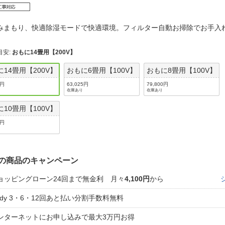
法
よくある質問・お問合せ
I
ご利用規約
みまもり、快適除湿モードで快適環境。フィルター自動お掃除でお手
目安
:
おもに14畳用【200V】
に14畳用【200V】
おもに6畳用【100V】
おもに8畳用【100V】
E
0円
63,025円
79,800円
在庫あり
在庫あり
に10畳用【100V】
0円
の商品のキャンペーン
ョッピングローン24回まで無金利 月々
4,100円
から
aidy 3・6・12回あと払い分割手数料無料
ンターネットにお申し込みで最大3万円お得