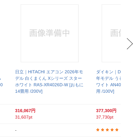
日立｜HITACHI エアコン 2026年モ
ダイキン｜DAIKIN エ
A
デル 白くまくん Xシリーズ スター
年モデル うるさらX 
00
ホワイト RAS-XR4026D-W [おもに
ワイト AN406ARS-
14畳用 /200V]
用 /100V]
316,067円
377,300円
31,607pt
37,730pt
-
5.0