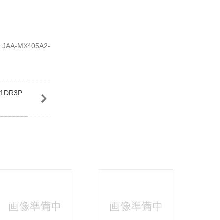
A-MX405A2-
DR3P