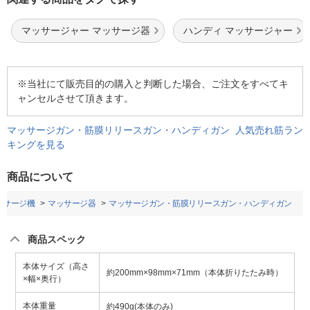
マッサージャー マッサージ器
ハンディ マッサージャー
※当社にて販売目的の購入と判断した場合、ご注文をすべてキ
ャンセルさせて頂きます。
マッサージガン・筋膜リリースガン・ハンディガン 人気売れ筋ラン
キングを見る
商品について
ッサージ機
マッサージ器
マッサージガン・筋膜リリースガン・ハンディガン
商品スペック
本体サイズ（高さ
約200mm×98mm×71mm（本体折りたたみ時）
×幅×奥行）
本体重量
約490g(本体のみ)