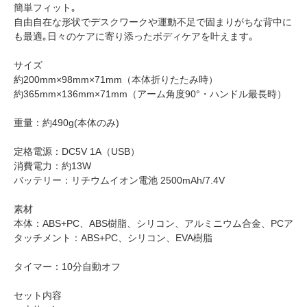
簡単フィット｡
自由自在な形状でデスクワークや運動不足で固まりがちな背中に
も最適｡日々のケアに寄り添ったボディケアを叶えます｡
サイズ
約200mm×98mm×71mm（本体折りたたみ時）
約365mm×136mm×71mm（アーム角度90°・ハンドル最長時）
重量：約490g(本体のみ)
定格電源：DC5V 1A（USB）
消費電力：約13W
バッテリー：リチウムイオン電池 2500mAh/7.4V
素材
本体：ABS+PC、ABS樹脂、シリコン、アルミニウム合金、PCア
タッチメント：ABS+PC、シリコン、EVA樹脂
タイマー：10分自動オフ
セット内容