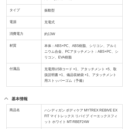
タイプ
振動型
電源
充電式
消費電力
約13W
材質
本体：ABS+PC、ABS樹脂、シリコン、アルミ
ニウム合金、PCアタッチメント：ABS+PC、シ
リコン、EVA樹脂
付属品
充電用USBコード ×1、アタッチメント ×5、取
扱説明書 ×1、備品収納袋 ×1、アタッチメント
用ストッパーゴム（予備）
基本情報
商品名
ハンディガン ボディケア MYTREX REBIVE EX
FIT マイトレックス リバイブ イーエックスフィ
ット ホワイト MT-RBEF24W