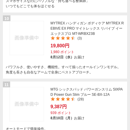
スマホサイズなのにパワフルな「持ち運べる整体師」
いつでもどこでも体をほぐせる
10
MYTREX ハンディガン ボディケア MYTREX R
EBIVE EX PRO マイトレックス リバイブ イー
エックスプロ MT-WRBX23B
(3)
19,800円
1,980
ポイント
8月12日（水）
お届け
パワフルさ、使いやすさ、機能性。すべて揃ったオールインワンモデル。
角度も長さも自在なアームで全身にベストアプローチ。
11
MTG シックスパッド パワーガンスリム SIXPA
D Power Gun Slim ブルー SE-BX-12A
(28)
9,387円
939
ポイント
8月10日（月）
お届け
オートモードで簡単操作。