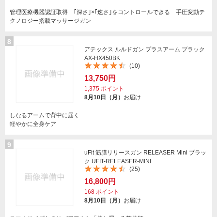
管理医療機器認証取得 ｢深さ｣×｢速さ｣をコントロールできる 手圧変動テ
クノロジー搭載マッサージガン
8
アテックス ルルドガン プラスアーム ブラック
AX-HX450BK
(10)
13,750円
1,375
ポイント
8月10日（月）
お届け
しなるアームで背中に届く
軽やかに全身ケア
9
uFit 筋膜リリースガン RELEASER Mini ブラッ
ク UFIT-RELEASER-MINI
(25)
16,800円
168
ポイント
8月10日（月）
お届け