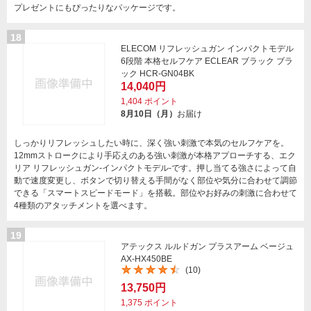
プレゼントにもぴったりなパッケージです。
18
ELECOM リフレッシュガン インパクトモデル
6段階 本格セルフケア ECLEAR ブラック ブラ
ック HCR-GN04BK
14,040円
1,404
ポイント
8月10日（月）
お届け
しっかりリフレッシュしたい時に、深く強い刺激で本気のセルフケアを。
12mmストロークにより手応えのある強い刺激が本格アプローチする、エク
リア リフレッシュガン-インパクトモデル-です。押し当てる強さによって自
動で速度変更し、ボタンで切り替える手間がなく部位や気分に合わせて調節
できる「スマートスピードモード」を搭載。部位やお好みの刺激に合わせて
4種類のアタッチメントを選べます。
19
アテックス ルルドガン プラスアーム ベージュ
AX-HX450BE
(10)
13,750円
1,375
ポイント