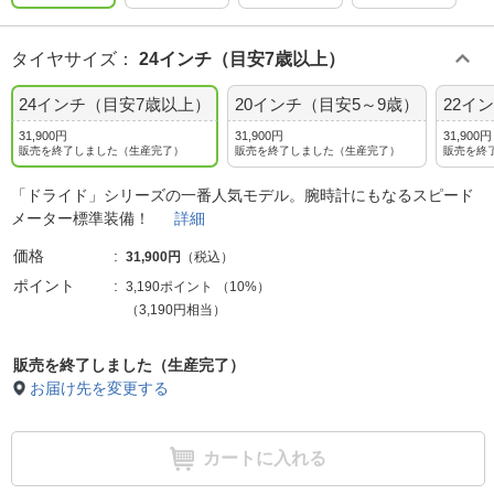
タイヤサイズ
：
24インチ（目安7歳以上）
24インチ（目安7歳以上）
20インチ（目安5～9歳）
22イ
31,900円
31,900円
31,900円
販売を終了しました（生産完了）
販売を終了しました（生産完了）
販売を終
「ドライド」シリーズの一番人気モデル。腕時計にもなるスピード
メーター標準装備！
詳細
価格
31,900円
（税込）
ポイント
3,190ポイント
（
10%
）
（3,190円相当）
販売を終了しました（生産完了）
お届け先を変更する
カートに入れる