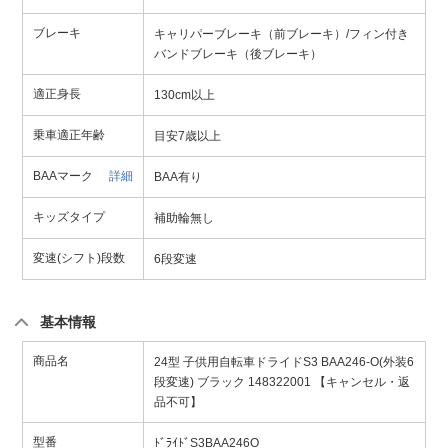
ブレーキ
キャリパーブレーキ（前ブレーキ）/フィン付き
バンドブレーキ（後ブレーキ）
適正身長
130cm以上
乗車適正年齢
目安7歳以上
BAAマーク
詳細
BAA有り
キッズタイプ
補助輪無し
変速(シフト)段数
6段変速
基本情報
商品名
24型 子供用自転車ドライドS3 BAA246-O(外装6
段変速) ブラック 148322001 【キャンセル・返
品不可】
型番
ﾄﾞﾗｲﾄﾞS3BAA246O