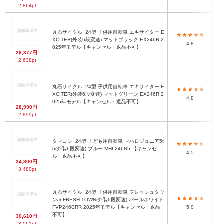
2,864pt
丸石サイクル
24型 子供用自転車 エキサイター E
XCITER(外装6段変速) マットブラック EX246R 2
4.8
025年モデル【キャンセル・返品不可】
26,377円
2,638pt
丸石サイクル
24型 子供用自転車 エキサイター E
XCITER(外装6段変速) マットグリーン EX246R 2
4.8
025年モデル【キャンセル・返品不可】
28,990円
2,899pt
タマコシ
24型 子ども用自転車 マハロジュニア5t
h(外装6段変速) ブルー MHL246N5 【キャンセ
4.5
ル・返品不可】
34,800円
3,480pt
丸石サイクル
24型 子供用自転車 フレッシュタウ
ンJr FRESH TOWN(外装6段変速) パールホワイト
FVP246CRR 2025年モデル【キャンセル・返品
5.0
不可】
30,610円
3,061pt