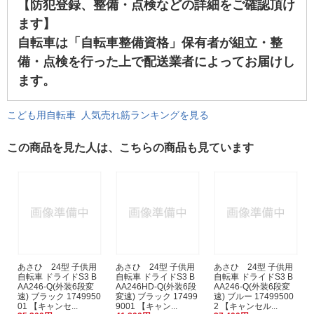
【防犯登録、整備・点検などの詳細をご確認頂け
ます】
自転車は「自転車整備資格」保有者が組立・整
備・点検を行った上で配送業者によってお届けし
ます。
こども用自転車 人気売れ筋ランキングを見る
この商品を見た人は、こちらの商品も見ています
あさひ 24型 子供用
あさひ 24型 子供用
あさひ 24型 子供用
自転車 ドライドS3 B
自転車 ドライドS3 B
自転車 ドライドS3 B
AA246-Q(外装6段変
AA246HD-Q(外装6段
AA246-Q(外装6段変
速) ブラック 1749950
変速) ブラック 17499
速) ブルー 17499500
01 【キャンセ...
9001 【キャン...
2 【キャンセル...