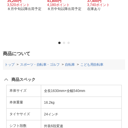
35,200円
41,800円
37,400円
3,520ポイント
4,180ポイント
3,740ポイント
８月中旬以降出荷予定
８月中旬以降出荷予定
在庫あり
商品について
トップ
スポーツ・自転車・ゴルフ
自転車
こども用自転車
商品スペック
本体サイズ
全長1630mm×全幅540mm
本体重量
16.2kg
タイヤサイズ
24インチ
シフト段数
外装6段変速