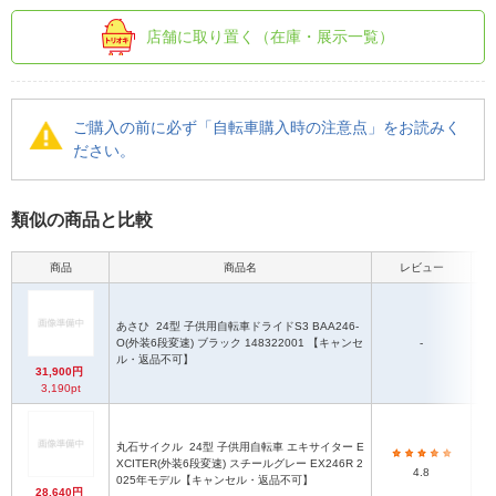
店舗に取り置く（在庫・展示一覧）
ご購入の前に必ず「自転車購入時の注意点」をお読みく
ださい。
類似の商品と比較
商品
商品名
レビュー
あさひ
24型 子供用自転車ドライドS3 BAA246-
全長
O(外装6段変速) ブラック 148322001 【キャンセ
-
ル・返品不可】
31,900円
3,190pt
丸石サイクル
24型 子供用自転車 エキサイター E
XCITER(外装6段変速) スチールグレー EX246R 2
4.8
025年モデル【キャンセル・返品不可】
28,640円