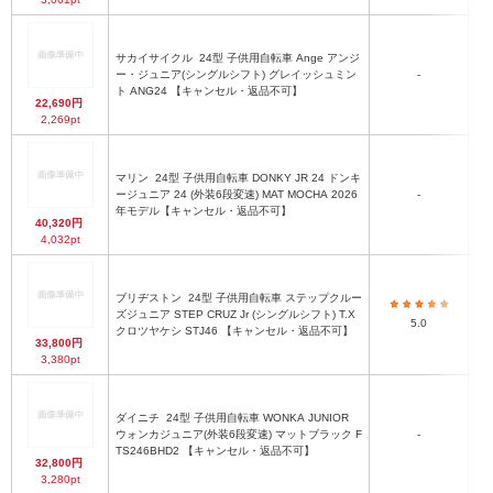
サカイサイクル
24型 子供用自転車 Ange アンジ
ー・ジュニア(シングルシフト) グレイッシュミン
-
ト ANG24 【キャンセル・返品不可】
22,690円
2,269pt
マリン
24型 子供用自転車 DONKY JR 24 ドンキ
ージュニア 24 (外装6段変速) MAT MOCHA 2026
-
年モデル【キャンセル・返品不可】
40,320円
4,032pt
ブリヂストン
24型 子供用自転車 ステップクルー
全長
ズジュニア STEP CRUZ Jr (シングルシフト) T.X
5.0
クロツヤケシ STJ46 【キャンセル・返品不可】
33,800円
3,380pt
ダイニチ
24型 子供用自転車 WONKA JUNIOR
ウォンカジュニア(外装6段変速) マットブラック F
-
TS246BHD2 【キャンセル・返品不可】
32,800円
3,280pt