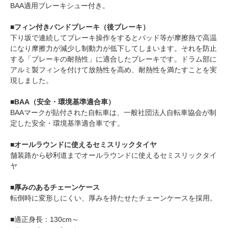
BAA適用ブレーキシュー付き。
■フィン付きバンドブレーキ（後ブレーキ）
下り坂で連続してブレーキ操作をするとパッド等が摩擦熱で高温
になり摩擦力が減少し制動力が低下してしまいます。それを防止
する「ブレーキの耐熱性」に適合したブレーキです。ドラム部に
アルミ製フィンを付けて放熱性を高め、耐熱性を満たすことを実
現しました。
■BAA（安全・環境基準適合車）
BAAマークが貼付された自転車は、一般社団法人自転車協会が制
定した安全・環境基準適合車です。
■オールラウンドに使えるセミスリックタイヤ
舗装路から砂利道までオールラウンドに使えるセミスリックタイ
ヤ
■厚みのあるチェーンケース
転倒時に変形しにくい、厚みを持たせたチェーンケースを採用。
■適正身長：130cm～