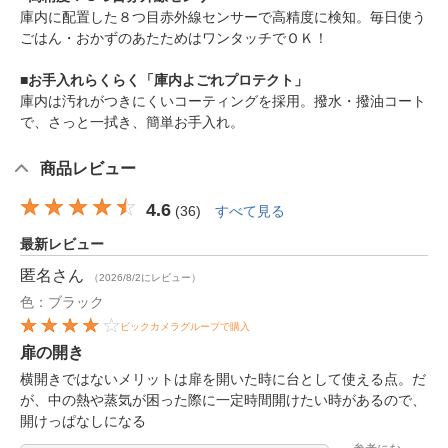
庫内に配置した８つ目赤外線センサーで高精度に検知。毎日使う
ごはん・おかずのあたためはワンタッチでＯＫ！
■お手入れらくらく「庫内よごれプロテクト」
庫内は汚れがつきにくいコーティングを採用。撥水・撥油コート
で、さっと一拭き、簡単お手入れ。
商品レビュー
4.6
(
36
)
すべて見る
最新レビュー
匿名
さん
（2026/8/2にレビュー）
色：ブラック
ビックカメラグループで購入
扉の開き
横開きではないメリットは扉を開いた時に台として使える点。だ
が、中の熱や蒸気が困った際に一定時間開けたい時があるので、
開けっぱなしになる