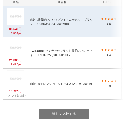
商品
商品名
レビュー
東芝
単機能レンジ（プレミアムモデル） ブラッ
ク ER-S10A(K) [23L /50/60Hz]
4.6
36,540円
3,654pt
TWINBIRD
センサー付フラット電子レンジ ホワ
イト DR-F323W [23L /50/60Hz]
4.4
24,800円
2,480pt
山善
電子レンジ NERV-F023-W [23L /50/60Hz]
5.0
14,220円
ポイント対象外
詳しく比較する