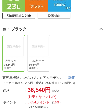
色
：
ブラック
ブラック
ミルキーホワ
イト
36,540円
36,540円
在庫あり
在庫あり
東芝単機能レンジのプレミアムモデル。
詳細
メーカー価格 49,280円（税込） 25%引き 12,740円引き
36,540円
価格
（税込）
[お安くなりました]
ポイント
3,654ポイント
（
10%
）
（3,654円相当）