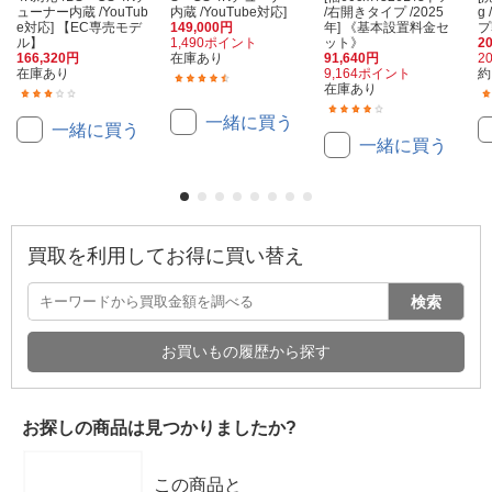
ューナー内蔵 /YouTub
内蔵 /YouTube対応]
/右開きタイプ /2025
g
e対応] 【EC専売モデ
149,000円
年] 《基本設置料金セ
プ
ル】
1,490ポイント
ット》
2
166,320円
在庫あり
91,640円
2
在庫あり
9,164ポイント
約
(20)
在庫あり
(1)
(8)
一緒に買う
一緒に買う
一緒に買う
買取を利用してお得に買い替え
検索
お買いもの履歴から探す
お探しの商品は見つかりましたか?
この商品と