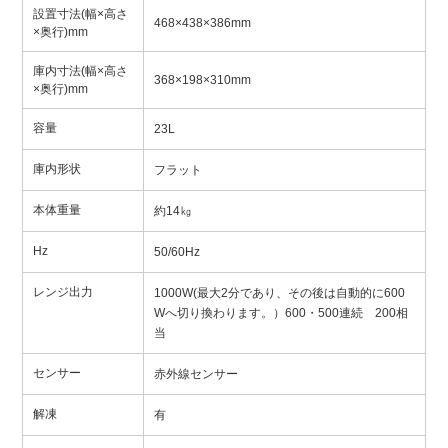
設置寸法(幅×高さ
468×438×386mm
×奥行)mm
庫内寸法(幅×高さ
368×198×310mm
×奥行)mm
容量
23L
庫内形状
フラット
本体重量
約14㎏
Hz
50/60Hz
レンジ出力
1000W(最大2分であり、その後は自動的に600
Wへ切り換わります。）600・500連続 200相
当
センサー
赤外線センサー
解凍
有