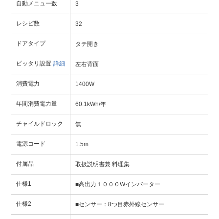
自動メニュー数
3
レシピ数
32
ドアタイプ
タテ開き
ピッタリ設置
詳細
左右背面
消費電力
1400W
年間消費電力量
60.1kWh/年
チャイルドロック
無
電源コード
1.5m
付属品
取扱説明書兼 料理集
仕様1
■高出力１０００Wインバーター
仕様2
■センサー：8つ目赤外線センサー