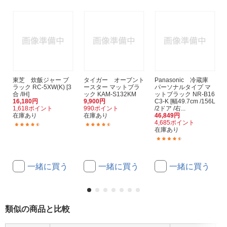
東芝 炊飯ジャー ブ
タイガー オーブント
Panasonic 冷蔵庫
ラック RC-5XW(K) [3
ースター マットブラ
パーソナルタイプ マ
合 /IH]
ック KAM-S132KM
ットブラック NR-B16
16,180円
9,900円
C3-K [幅49.7cm /156L
1,618ポイント
990ポイント
/2ドア /右...
在庫あり
在庫あり
46,849円
4,685ポイント
(32)
(70)
在庫あり
(10)
一緒に買う
一緒に買う
一緒に買う
類似の商品と比較