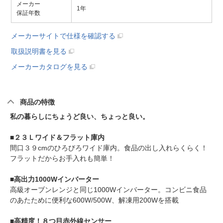
メーカー
1年
保証年数
メーカーサイトで仕様を確認する
取扱説明書を見る
メーカーカタログを見る
商品の特徴
私の暮らしにちょうど良い、ちょっと良い。
■２３Ｌワイド＆フラット庫内
間口３９cmのひろびろワイド庫内。食品の出し入れらくらく！
フラットだからお手入れも簡単！
■高出力1000Wインバーター
高級オーブンレンジと同じ1000Wインバーター。コンビニ食品
のあたために便利な600W/500W、解凍用200Wを搭載
■高精度！８つ目赤外線センサー