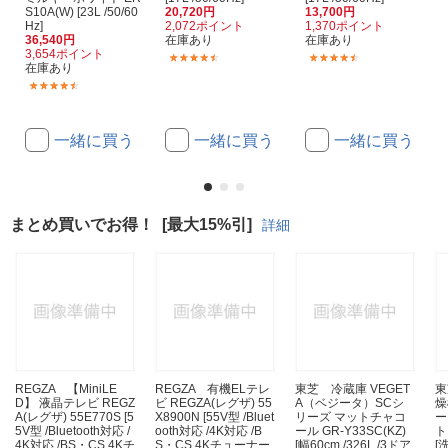
S10A(W) [23L /50/60
20,720円
13,700円
Hz]
2,072ポイント
1,370ポイント
36,540円
在庫あり
在庫あり
3,654ポイント
(31)
(19)
在庫あり
(36)
一緒に買う
一緒に買う
一緒に買う
まとめ買いでお得！
[最大15%引]
詳細
REGZA 【MiniLE
REGZA 有機ELテレ
東芝 冷蔵庫 VEGET
東
D】 液晶テレビ REGZ
ビ REGZA(レグザ) 55
A（ベジータ）SCシ
燥
A(レグザ) 55E770S [5
X8900N [55V型 /Bluet
リーズ マットチャコ
ー
5V型 /Bluetooth対応 /
ooth対応 /4K対応 /B
ール GR-Y33SC(KZ)
ト
4K対応 /BS・CS 4Kチ
S・CS 4Kチューナー
[幅60cm /326L /3ドア
[