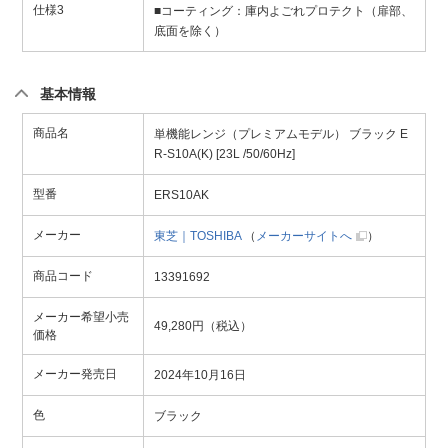
仕様3
■コーティング：庫内よごれプロテクト（扉部、
底面を除く）
基本情報
商品名
単機能レンジ（プレミアムモデル） ブラック E
R-S10A(K) [23L /50/60Hz]
型番
ERS10AK
メーカー
東芝｜TOSHIBA
（
メーカーサイトへ
）
商品コード
13391692
メーカー希望小売
49,280円（税込）
価格
メーカー発売日
2024年10月16日
色
ブラック