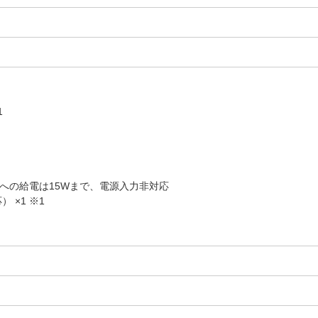
1
※外部機器への給電は15Wまで、電源入力非対応
） ×1 ※1