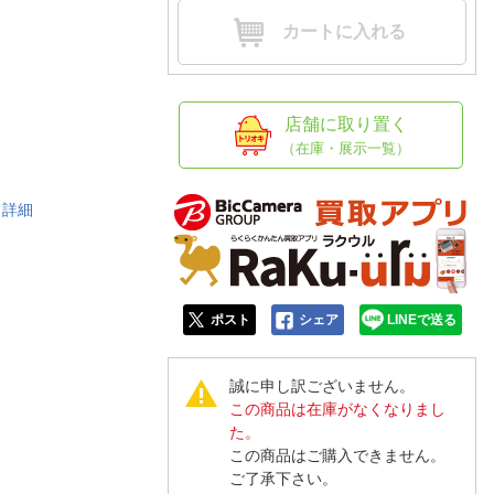
人窓口
カートに入れる
R情報
店舗に取り置く
（在庫・展示一覧）
nglish / 中文
C
詳細
ポスト
シェア
LINEで送る
誠に申し訳ございません。
この商品は在庫がなくなりまし
た。
この商品はご購入できません。
ご了承下さい。