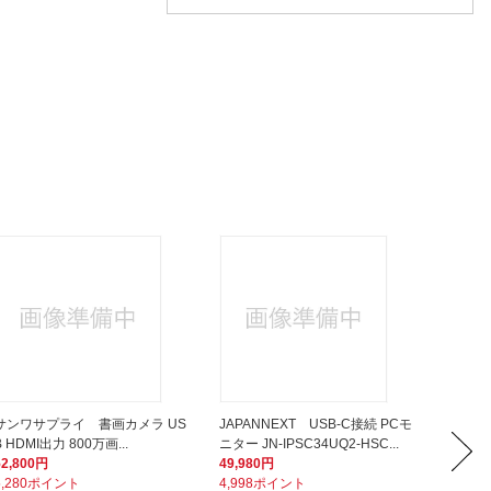
サンワサプライ 書画カメラ US
JAPANNEXT USB-C接続 PCモ
BenQ
B HDMI出力 800万画...
ニター JN-IPSC34UQ2-HSC...
シリーズ G
52,800円
49,980円
19,80
5,280ポイント
4,998ポイント
1,98