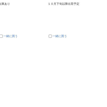
在庫あり
１０月下旬以降出荷予定
次回入
一緒に買う
一緒に買う
一