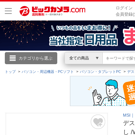
ログイン
会員登録(
こんにちは
カテゴリから選ぶ
全ての商品
ログイン
トップ
パソコン・周辺機器・PCソフト
パソコン・タブレットPC
デス
新規会員登録
会員メニュー
MSI
お買いもの履歴
デス
閲覧履歴
し /