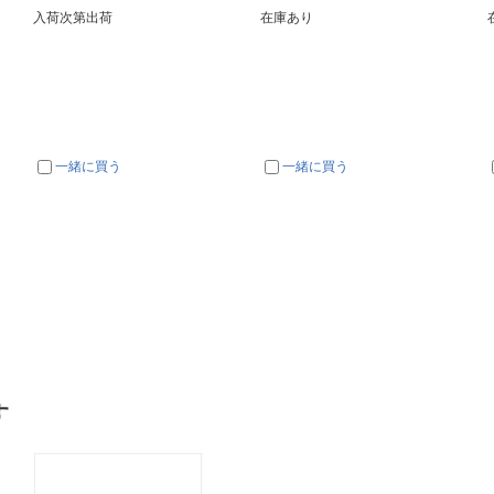
入荷次第出荷
在庫あり
一緒に買う
一緒に買う
す