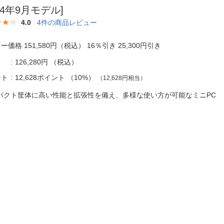
法
よくある質問・お問合せ
024年9月モデル]
I
4.0
4
件の商品レビュー
ご利用規約
ー価格 151,580円（税込） 16％引き 25,300円引き
126,280円
（税込）
E
ント
12,628ポイント
（
10%
）
（12,628円相当）
パクト筐体に高い性能と拡張性を備え、多様な使い方が可能なミニP