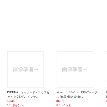
セ
INDENA キーボード・マウスセ
ainex USB-C ⇔ USB-Cケーブ
ット INDENA｜インデ...
ル [充電 /転送 /0.5m ...
1,645円
868円
165ポイント
87ポイント