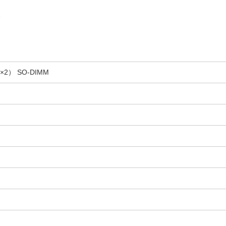
ド
×2） SO-DIMM