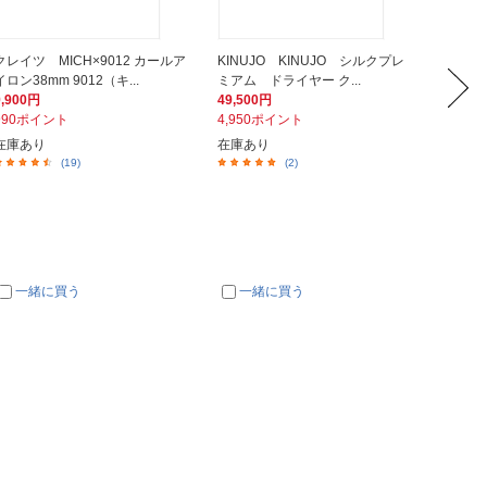
クレイツ MICH×9012 カールア
KINUJO KINUJO シルクプレ
KINU
イロン38mm 9012（キ...
ミアム ドライヤー ク...
ン Lux
9,900円
49,500円
22,00
990ポイント
4,950ポイント
2,20
在庫あり
在庫あり
在庫あ
(19)
(2)
一緒に買う
一緒に買う
一