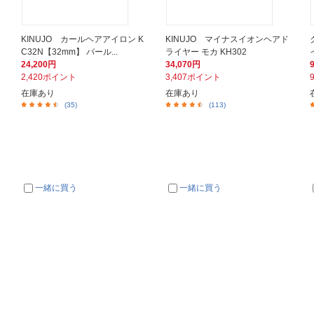
KINUJO カールヘアアイロン K
KINUJO マイナスイオンヘアド
C32N【32mm】 パール...
ライヤー モカ KH302
24,200円
34,070円
2,420ポイント
3,407ポイント
在庫あり
在庫あり
(35)
(113)
一緒に買う
一緒に買う