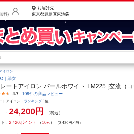
お届け先
無料)
東京都豊島区東池袋
商品をさがす
ランキングからさがす
ネ
アイロン
カテゴリ一覧からさがす
ポ
UJO｜絹女
レートアイロン パールホワイト LM225 [交流（コ
店
4.7
109
件の商品レビュー
お
ートアイロン・
ランキング
1位
24,200円
お客様サポート
（税込）
ント
2,420ポイント
（
10%
）
（2,420円相当）
ご利用ガイド