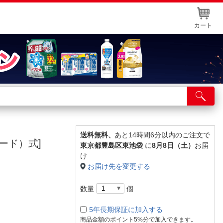
カート
店舗サービス
ット取り置き
イントカードWEB登録
送料無料、
あと14時間6分以内のご注文で
ード）式]
東京都豊島区東池袋
に
8月8日（土）
お届
舗情報・店舗一覧
け
お届け先を変更する
取り寄せ品入荷状況照会
数量
個
5年長期保証に加入する
商品金額のポイント5%分で加入できます。