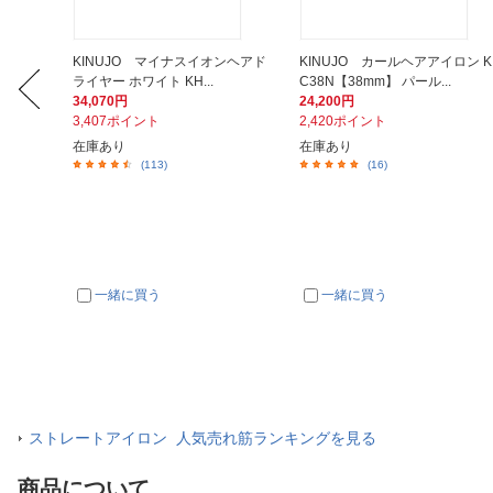
コードレ
KINUJO マイナスイオンヘアド
KINUJO カールヘアアイロン K
ライヤー ホワイト KH...
C38N【38mm】 パール...
34,070円
24,200円
3,407ポイント
2,420ポイント
在庫あり
在庫あり
(113)
(16)
一緒に買う
一緒に買う
ストレートアイロン 人気売れ筋ランキングを見る
商品について