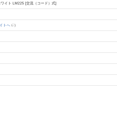
イト LM225 [交流（コード）式]
イトへ
）