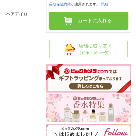
人窓口
長期保証約款
が適用されます。
詳細
R情報
ートヘアアイロ
カートに入れる
nglish / 中文
店舗に取り置く
（在庫・展示一覧）