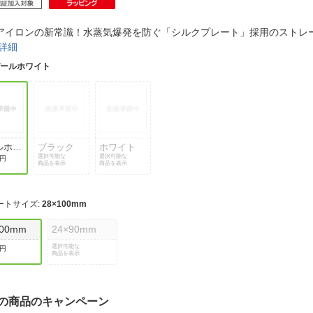
法
よくある質問・お問合せ
I
アイロンの新常識！水蒸気爆発を防ぐ「シルクプレート」採用のストレ
ご利用規約
詳細
パールホワイト
E
ルホワ
ブラック
ホワイト
選択可能な
選択可能な
0円
商品を表示
商品を表示
ートサイズ
:
28×100mm
100mm
24×90mm
選択可能な
0円
商品を表示
の商品のキャンペーン