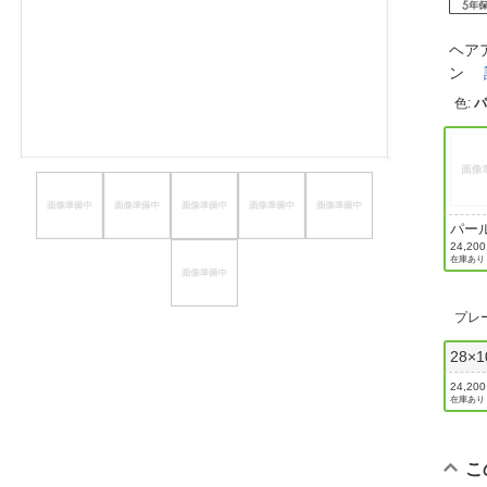
ほしいもの
ヘア
お知らせ
ン
色
:
パー
イト
24,20
在庫あり
プレ
28×
24,20
在庫あり
こ