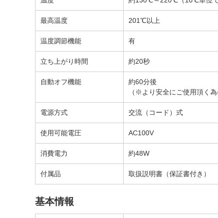
温度
約130℃～220℃（10℃単
最高温度
201℃以上
温度調節機能
有
立ち上がり時間
約20秒
自動オフ機能
約60分後
（※より安全にご使用頂く為
電源方式
交流（コード）式
使用可能電圧
AC100V
消費電力
約48W
付属品
取扱説明書（保証書付き）
基本情報