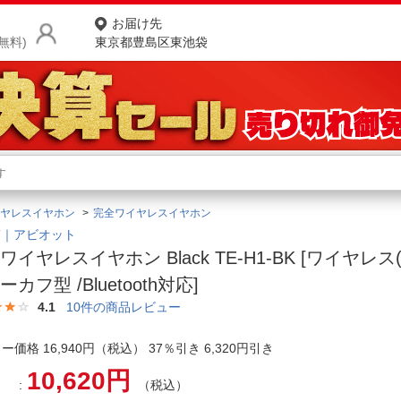
お届け先
無料)
東京都豊島区東池袋
商品をさがす
ランキングからさがす
ネ
ヤレスイヤホン
完全ワイヤレスイヤホン
カテゴリ一覧からさがす
ポ
OT｜アビオット
ワイヤレスイヤホン Black TE-H1-BK [ワイヤレス
店
カフ型 /Bluetooth対応]
お
4.1
10
件の商品レビュー
お客様サポート
ー価格 16,940円（税込） 37％引き 6,320円引き
10,620円
ご利用ガイド
（税込）