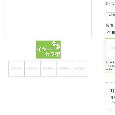
ポイ
ほしいもの
お知らせ
軽快
色
:
B
Black
10,62
在庫あり
耳
耳
『