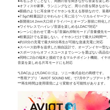
●耳をふさぐことなく、周囲の音を聞きながら音楽を楽しめ
●オフィスや家事、ランニングなど、周りの音を聞きながら
●眼鏡のように耳全体でイヤホンを支える形状なので、装着
●7.5gの軽量設計とやわらかく耳に沿う“ヘリカルイヤーフ
●新開発14.2mm大口径ドライバーとオープン形状に特化
●ワイヤレスでハイレゾ音源を楽しめるLDAC?対応*
●シーンに合わせて選べる｢音漏れ抑制モード｣｢音量優先モード
●軽量設計でも妥協しない。イヤホンだけで最大12時間***
●約10分の充電で最大60分再生が可能な急速充電に対応
●スペース効率を追求した独自設計で、オープンイヤー型な
●スポーツからオフィスユースまでシーンを選ばない高品位
●同時に2台の端末と接続できるマルチポイント機能、イヤ
音楽を楽しめる片耳モードにも対応
*LDACおよびLDACロゴは、ソニー株式会社の商標です。
**専用アプリ「AVIOT SOUND ME」で7月中アップデート
***再生時間は使用環境により変動する可能性があります。