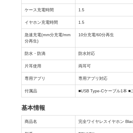
ケース充電時間
1.5
イヤホン充電時間
1.5
急速充電(mm分充電/mm
10分充電/60分再生
分再生)
防水・防滴
防水対応
片耳使用
両耳可
専用アプリ
専用アプリ対応
付属品
■USB Type-Cケーブル1
基本情報
商品名
完全ワイヤレスイヤホン Black 