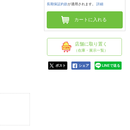
人窓口
長期保証約款
が適用されます。
詳細
R情報
カートに入れる
nglish / 中文
店舗に取り置く
（在庫・展示一覧）
ポスト
シェア
LINEで送る