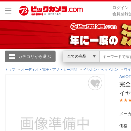
ログイン
会員登録(
こんにちは
カテゴリから選ぶ
全ての商品
ログイン
トップ
オーディオ・電子ピアノ・カー用品
イヤホン・ヘッドホン
ワイ
AVI
完全
新規会員登録
イヤー
会員メニュー
メーカ
お買いもの履歴
価格
閲覧履歴