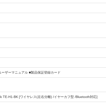
本 ■ユーザーマニュアル ■製品保証登録カード
TE-H1-BK [ワイヤレス(左右分離) /イヤーカフ型 /Bluetooth対応]