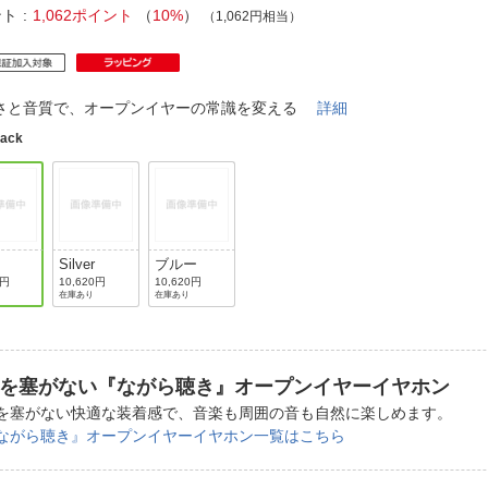
法
よくある質問・お問合せ
ント
1,062ポイント
（
10%
）
（1,062円相当）
I
ご利用規約
さと音質で、オープンイヤーの常識を変える
詳細
lack
E
Silver
ブルー
0円
10,620円
10,620円
在庫あり
在庫あり
を塞がない『ながら聴き』オープンイヤーイヤホン
を塞がない快適な装着感で、音楽も周囲の音も自然に楽しめます。
ながら聴き』オープンイヤーイヤホン一覧はこちら