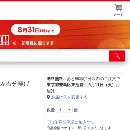
カート
店舗サービス
ット取り置き
イントカードWEB登録
送料無料、
あと5時間9分以内のご注文で
(左右分離) /
東京都豊島区東池袋
に
8月11日（火）
お
舗情報・店舗一覧
届け
お届け先を変更する
取り寄せ品入荷状況照会
数量
個
3年長期保証に加入する
商品金額のポイント5%分で加入できます。