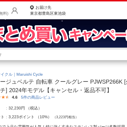
お届け先
無料)
東京都豊島区東池袋
商品をさがす
ランキングからさがす
ネ
カテゴリ一覧からさがす
ポ
クル｜Maruishi Cycle
ージュベルテ 自転車 クールグレー PJWSP266K [外
店
チ] 2024年モデル【キャンセル・返品不可】
お
4.6
5
件の商品レビュー
お客様サポート
32,230円
（税込）
ント
3,223ポイント
（
10%
）
（3,223円相当）
ご利用ガイド
ロで上品な雰囲気が人気！錆に強く丈夫なステンレス製パーツ多数採用