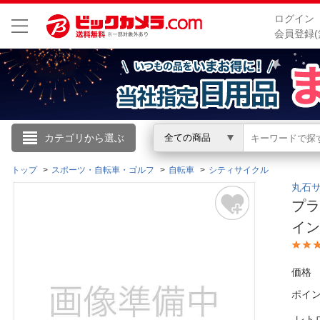
ログイン
会員登録(
こんにちは
カテゴリから選ぶ
全ての商品
ログイン
トップ
スポーツ・自転車・ゴルフ
自転車
シティサイクル
丸石サイ
プラ
新規会員登録
イン
会員メニュー
価格
お買いもの履歴
ポイ
閲覧履歴
レト