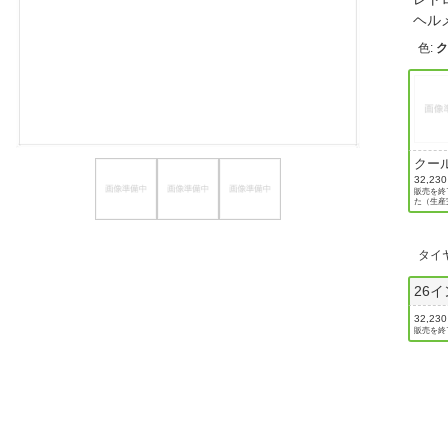
ヘル
ほしいもの
色
:
お知らせ
クー
ー
32,23
販売を終
た（生産
タイ
26
32,23
販売を終