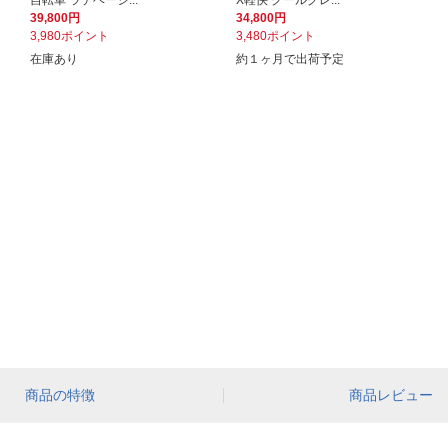
自転車 ラテベージ...
X軽快 クールグレ...
39,800円
34,800円
3,980ポイント
3,480ポイント
在庫あり
約１ヶ月で出荷予定
商品の特徴
商品レビュー