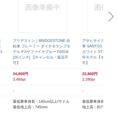
自
ブリヂストン｜BRIDGESTONE 自
アサヒサイクル｜Asahi
X
転車 フレーミー ダイナモランプモ
車 SANTOS 26 サ
3
デル P.Xサファイヤブルー F60U6
ホワイト STS26D [2
[26インチ] 【キャンセル・返品不
年モデル【キャンセ
可】
可】
34,800円
22,800円
3,480pt
2,280pt
-
-
最低乗車身長：140cm以上/サドル
最低乗車身長：144c
最低地上高：745mm
地上高：約735mm