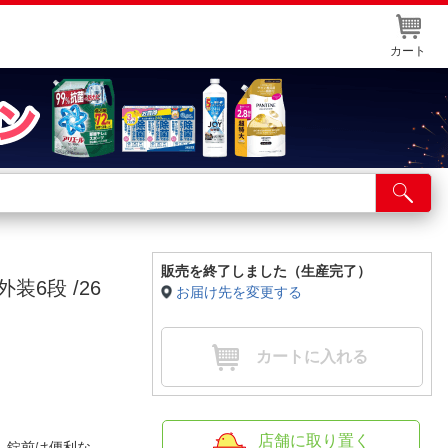
カート
店舗サービス
ット取り置き
イントカードWEB登録
販売を終了しました（生産完了）
装6段 /26
お届け先を変更する
舗情報・店舗一覧
取り寄せ品入荷状況照会
カートに入れる
店舗に取り置く
。錠前は便利な