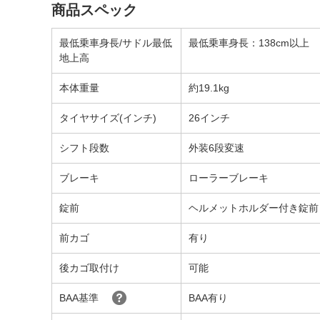
商品スペック
最低乗車身長/サドル最低
最低乗車身長：138cm以上
地上高
本体重量
約19.1kg
タイヤサイズ(インチ)
26インチ
シフト段数
外装6段変速
ブレーキ
ローラーブレーキ
錠前
ヘルメットホルダー付き錠前
前カゴ
有り
後カゴ取付け
可能
BAA基準
BAA有り