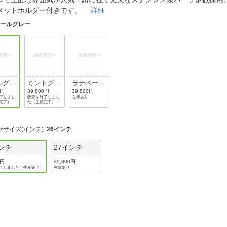
法
よくある質問・お問合せ
メットホルダー付きです。
詳細
I
クールグレー
ご利用規約
E
ルグレ
ミントグリ
ラテベージ
ーン
ュ
0円
39,800円
39,800円
了しまし
販売を終了しまし
在庫あり
完了）
た（生産完了）
ヤサイズ(インチ)
:
26インチ
インチ
27インチ
0円
39,800円
了しました（生産完了）
在庫あり