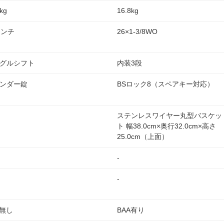
kg
16.8kg
インチ
26×1-3/8WO
グルシフト
内装3段
ンダー錠
BSロック8（スペアキー対応）
ステンレスワイヤー丸型バスケッ
ト 幅38.0cm×奥行32.0cm×高さ
25.0cm（上面）
-
-
A無し
BAA有り