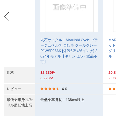
丸石サイクル｜Maruishi Cycle プラ
MA
ージュベルテ 自転車 クールグレー
ット
PJWSP266K [外装6段 /26インチ] 2
グリ
024年モデル【キャンセル・返品不
ル・
可】
価格
32,230円
20,
3,223pt
2,08
レビュー
4.6
最低乗車身長/サ
最低乗車身長：138cm以上
-
ドル最低地上高