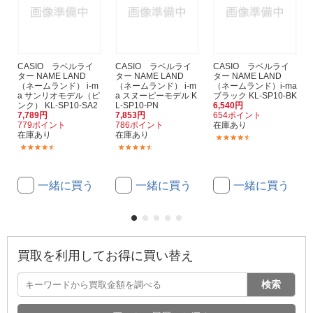
CASIO ラベルライ
CASIO ラベルライ
CASIO ラベルライ
ター NAME LAND
ター NAME LAND
ター NAME LAND
（ネームランド） i-m
（ネームランド） i-m
（ネームランド）i-ma
a サンリオモデル（ピ
a スヌーピーモデル K
ブラック KL-SP10-BK
ンク） KL-SP10-SA2
L-SP10-PN
6,540円
7,789円
7,853円
654ポイント
779ポイント
786ポイント
在庫あり
在庫あり
在庫あり
(45)
(45)
(45)
一緒に買う
一緒に買う
一緒に買う
買取を利用してお得に買い替え
検索