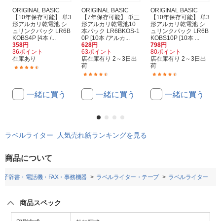
ORIGINAL BASIC
ORIGINAL BASIC
ORIGINAL BASIC
【10年保存可能】 単3
【7年保存可能】 単三
【10年保存可能】 単3
形アルカリ乾電池 シ
形アルカリ乾電池10
形アルカリ乾電池 シ
ュリンクパック LR6B
本パック LR6BKOS-1
ュリンクパック LR6B
KOBS4P [4本 /...
0P [10本 /アルカ...
KOBS10P [10本 ...
358円
628円
798円
36ポイント
63ポイント
80ポイント
在庫あり
店在庫有り 2～3日出
店在庫有り 2～3日出
荷
荷
(87)
(941)
(229)
一緒に買う
一緒に買う
一緒に買う
ラベルライター 人気売れ筋ランキングを見る
商品について
電子辞書・電話機・FAX・事務機器
ラベルライター・テープ
ラベルライター
商品スペック