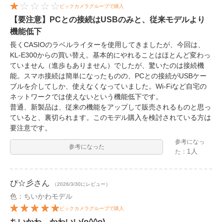
ビックカメラグループで購入
【要注意】PCとの接続はUSBのみと、従来モデルより
機能低下
長くCASIOのラベルライターを使用してきましたが、今回は、
KL-E300からの買い替え。基本的にやれることはほとんど変わっ
ていません（進歩もありません）でしたが、驚いたのは接続機
能。スマホ接続は簡単になったものの、PCとの接続がUSBケー
ブルを介してしか、使えなくなっていました。Wi-Fiなど自宅の
ネットワークでは使えないという機能低下です。
普通、新製品は、従来の機能をアップして販売されるものと思っ
ていると、裏切られます。このモデル購入を検討されている方は
要注意です。
参考になっ
参考になった
1人
た：
ぴ☆彡
さん
（2026/3/30にレビュー）
色：ちいかわモデル
ビックカメラグループで購入
ちいかわ、かわいい(o^^o)