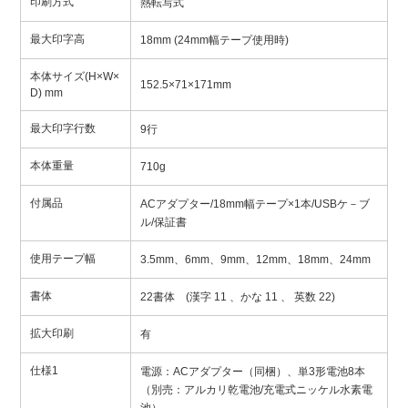
印刷方式
熱転写式
最大印字高
18mm (24mm幅テープ使用時)
本体サイズ(H×W×
152.5×71×171mm
D) mm
最大印字行数
9行
本体重量
710g
付属品
ACアダプター/18mm幅テープ×1本/USBケ－ブ
ル/保証書
使用テープ幅
3.5mm、6mm、9mm、12mm、18mm、24mm
書体
22書体 (漢字 11 、かな 11 、 英数 22)
拡大印刷
有
仕様1
電源：ACアダプター（同梱）、単3形電池8本
（別売：アルカリ乾電池/充電式ニッケル水素電