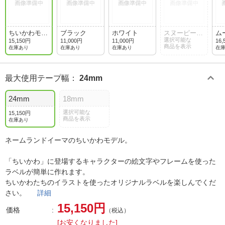
ちいかわモデ
ブラック
ホワイト
スヌーピーモ
ム
ル
デル
選択可能な
ル
15,150円
11,000円
11,000円
16,
商品を表示
在庫あり
在庫あり
在庫あり
在
最大使用テープ幅
：
24mm
24mm
18mm
選択可能な
15,150円
商品を表示
在庫あり
ネームランドイーマのちいかわモデル。
「ちいかわ」に登場するキャラクターの絵文字やフレームを使った
ラベルが簡単に作れます。
ちいかわたちのイラストを使ったオリジナルラベルを楽しんでくだ
さい。
詳細
15,150円
価格
（税込）
[お安くなりました]