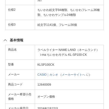
池）
仕様2
ちいかわ絵文字94種類、ちいかわフレーム36種
類、ちいかわサンプル24種類
仕様3
絵文字1141個、フレーム56個
基本情報
商品名
ラベルライター NAME LAND（ネームランド）
i-ma ちいかわモデル KL-SP100-CK
型番
KLSP100CK
メーカー
CASIO｜カシオ
（
メーカーサイトへ
）
商品コード
12640009
メーカー希望小売
オープン価格
価格
メーカー発売日
2024年2月22日