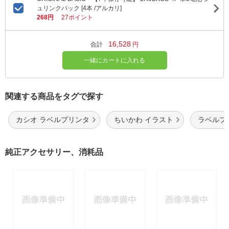
ュリンクパック [4本 /アルカリ]
268円
27ポイント
16,528
合計
円
一緒にカートに入れる
関連する商品をタグで探す
カシオ ラベルプリンタ
ちいかわ イラスト
ラベルプ
純正アクセサリー、消耗品