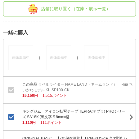
店舗に取り置く（在庫・展示一覧）
一緒に購入
ラベルライター NAME LAND（ネームランド） i-ma ち
いかわモデル KL-SP100-CK
15,150円
1,515ポイント
キングジム アイロン転写テープ TEPRA(テプラ) PROシリー
ズ SA18K [黒文字 /18mm幅]
1,110円
111ポイント
ORIGINAL BASIC 【7年保存可能】 LR6BKOS-4P 単3電池 シ