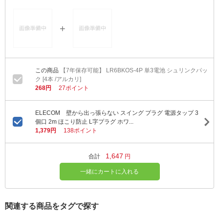
【7年保存可能】 LR6BKOS-4P 単3電池 シュリンクパッ
ク [4本 /アルカリ]
268円
27ポイント
ELECOM 壁から出っ張らない スイング プラグ 電源タップ 3
個口 2m ほこり防止 L字プラグ ホワ...
1,379円
138ポイント
1,647
合計
円
一緒にカートに入れる
関連する商品をタグで探す