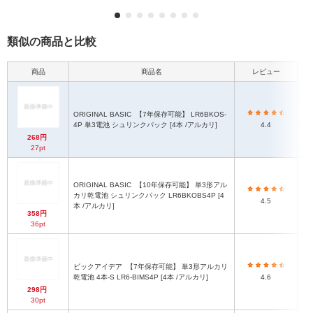
類似の商品と比較
商品
商品名
レビュー
ORIGINAL BASIC
【7年保存可能】 LR6BKOS-
4P 単3電池 シュリンクパック [4本 /アルカリ]
4.4
268円
27pt
ORIGINAL BASIC
【10年保存可能】 単3形アル
カリ乾電池 シュリンクパック LR6BKOBS4P [4
4.5
本 /アルカリ]
358円
36pt
ビックアイデア
【7年保存可能】 単3形アルカリ
乾電池 4本-S LR6-BIMS4P [4本 /アルカリ]
4.6
298円
30pt