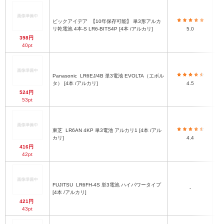
ビックアイデア
【10年保存可能】 単3形アルカ
リ乾電池 4本-S LR6-BITS4P [4本 /アルカリ]
5.0
398円
40pt
Panasonic
LR6EJ/4B 単3電池 EVOLTA（エボル
タ） [4本 /アルカリ]
4.5
524円
53pt
東芝
LR6AN 4KP 単3電池 アルカリ1 [4本 /アル
カリ]
4.4
416円
42pt
FUJITSU
LR6FH-4S 単3電池 ハイパワータイプ
-
[4本 /アルカリ]
421円
43pt