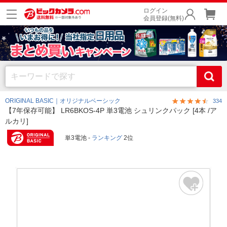
ログイン
会員登録(無料)
ORIGINAL BASIC｜オリジナルベーシック
334
【7年保存可能】 LR6BKOS-4P 単3電池 シュリンクパック [4本 /ア
ルカリ]
単3電池 -
ランキング
2位