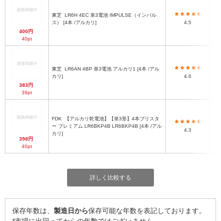
東芝
LR6H 4EC 単3電池 IMPULSE（インパル
ス） [4本 /アルカリ]
4.5
400円
40pt
東芝
LR6AN 4BP 単3電池 アルカリ1 [4本 /アル
カリ]
4.6
383円
39pt
FDK
【アルカリ乾電池】【単3形】4本ブリスタ
ー プレミアム LR6BKP4B LR6BKP4B [4本 /アル
4.3
カリ]
398円
40pt
詳しく比較する
保存年数は、
製造日から
保存可能な年数を表記しております。