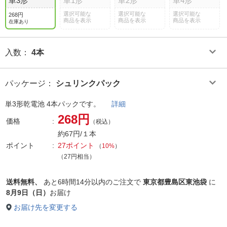
単3形
単1形
単2形
単4形
選択可能な
選択可能な
選択可能な
268円
商品を表示
商品を表示
商品を表示
在庫あり
入数
：
4本
パッケージ
：
シュリンクパック
単3形乾電池 4本パックです。
詳細
268円
価格
（税込）
約67円/１本
ポイント
27ポイント
（
10%
）
（27円相当）
送料無料、
あと
6時間14分以内
のご注文で
東京都豊島区東池袋
に
8月9日（日）
お届け
お届け先を変更する