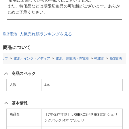
*市場に出回ってからの年数ではございません。
また、特価品などは期限切迫品の可能性がございます。あらか
じめご了承ください。
単3電池 人気売れ筋ランキングを見る
商品について
トップ
電池・インク・メディア
電池・充電池・充電器
乾電池
単3電池
商品スペック
入数
4本
基本情報
商品名
【7年保存可能】 LR6BKOS-4P 単3電池 シュリ
ンクパック [4本 /アルカリ]