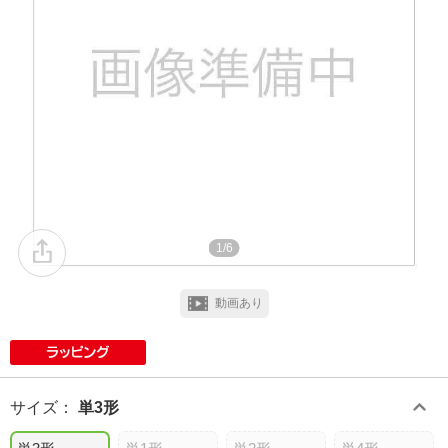
1/6
動画あり
サイズ
：
単3形