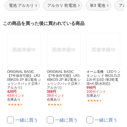
電池 アルカリ
アルカリ 乾電池
単3 電池
アル
この商品を買った後に買われている商品
ORIGINAL BASIC
ORIGINAL BASIC
オーム電機 LEDラン
【7年保存可能】 LR2
【7年保存可能】 LR1
タン レッド BKSLTLD
0BKOS-2P 単1電池 シ
4BKOS-2P 単2電池 シ
116-R [LED /単3乾電
ュリンクパック [2本 /
ュリンクパック [2本 /
池×4 /防水対応]
アルカリ]
アルカリ]
998円
428円
388円
100ポイント
43ポイント
39ポイント
在庫あり
在庫あり
在庫あり
(133)
(671)
(233)
一緒に買う
一緒に買う
一緒に買う