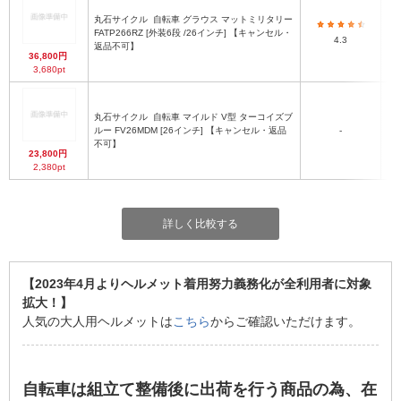
丸石サイクル
自転車 グラウス マットミリタリー
FATP266RZ [外装6段 /26インチ] 【キャンセル・
4.3
返品不可】
36,800円
3,680pt
丸石サイクル
自転車 マイルド V型 ターコイズブ
ルー FV26MDM [26インチ] 【キャンセル・返品
-
不可】
23,800円
2,380pt
詳しく比較する
【2023年4月よりヘルメット着用努力義務化が全利用者に対象
拡大！】
人気の大人用ヘルメットは
こちら
からご確認いただけます。
自転車は組立て整備後に出荷を行う商品の為、在