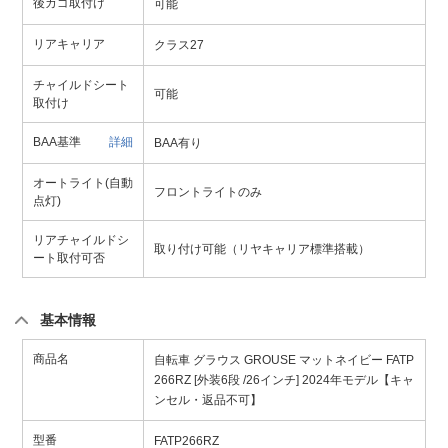
後カゴ取付け
可能
リアキャリア
クラス27
チャイルドシート
可能
取付け
BAA基準
詳細
BAA有り
オートライト(自動
フロントライトのみ
点灯)
リアチャイルドシ
取り付け可能（リヤキャリア標準搭載）
ート取付可否
基本情報
商品名
自転車 グラウス GROUSE マットネイビー FATP
266RZ [外装6段 /26インチ] 2024年モデル【キャ
ンセル・返品不可】
型番
FATP266RZ