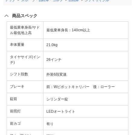
トップ
スポーツ・自転車・ゴルフ
自転車
シティサイクル
商品スペック
最低乗車身長/サド
最低乗車身長：140cm以上
ル最低地上高
本体重量
21.0kg
タイヤサイズ(イン
26インチ
チ)
シフト段数
外装6段変速
ブレーキ
前：Wピポットキャリパー 後：ローラー
錠前
シリンダー錠
前照灯
LEDオートライト
前カゴ
有り