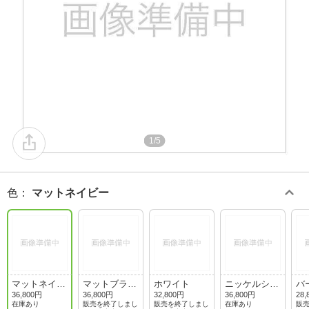
1/5
色
：
マットネイビー
マットネイビ
マットブラッ
ホワイト
ニッケルシル
バ
ー
ク
バー
36,800円
36,800円
32,800円
36,800円
28,
在庫あり
販売を終了しまし
販売を終了しまし
在庫あり
販