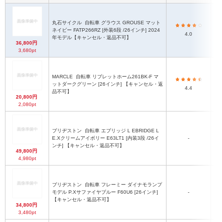
丸石サイクル
自転車 グラウス GROUSE マット
ネイビー FATP266RZ [外装6段 /26インチ] 2024
4.0
年モデル【キャンセル・返品不可】
36,800円
3,680pt
MARCLE
自転車 リブレットホーム261BK-F マ
ットダークグリーン [26インチ] 【キャンセル・返
4.4
品不可】
20,800円
2,080pt
ブリヂストン
自転車 エブリッジ L EBRIDGE L
E.Xクリームアイボリー E63LT1 [内装3段 /26イ
-
ンチ] 【キャンセル・返品不可】
49,800円
4,980pt
ブリヂストン
自転車 フレーミー ダイナモランプ
最
モデル P.Xサファイヤブルー F60U6 [26インチ]
-
【キャンセル・返品不可】
34,800円
3,480pt