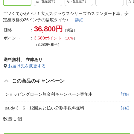
た（生産完了）
た（生産完了）
た
ゴツくてかわいい！大人気グラウスシリーズのスタンダード車。安
定感抜群の26インチの幅広タイヤ♪
詳細
36,800円
価格
（税込）
ポイント
3,680ポイント
（
10%
）
（3,680円相当）
送料無料、
在庫あり
お届け先を変更する
この商品のキャンペーン
ショッピングローン無金利キャンペーン実施中
詳細
paidy 3・6・12回あと払い分割手数料無料
詳細
数量
個
1