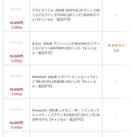
アサヒサイクル
自転車 SANTOS 26 サントス26
最
ミルクホワイト STS26D [26インチ] 2026年モデ
-
ル【キャンセル・返品不可】
22,800円
2,280pt
あさひ
自転車 アフィッシュS BAA260-O ブラッ
最
クネイビー 148974005 [26インチ] 【キャンセ
5.0
ル・返品不可】
24,200円
2,420pt
MARUKIN
自転車 ビザリア マットカシミアピン
最
ク MK-26-031 [外装6段 /26インチ] 【キャンセ
-
ル・返品不可】
34,800円
3,480pt
Panasonic
自転車 シナモン・JP・ツインロック
最
チェスナットブラウン B-CNJ613T [26インチ] 20
-
ド
26年モデル【キャンセル・返品不可】
64,000円
6,400pt