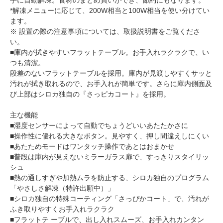
手に自動解凍。食材のまとめ買いができ、節約にもなります。
*解凍メニューに応じて、200W相当と100W相当を使い分けてい
ます。
※ 設置の際の注意事項については、取扱説明書をご覧くださ
い。
■庫内が拭きやすいフラットテーブル。お手入れラクラクで、い
つも清潔。
段差のないフラットテーブルを採用。庫内が見渡しやすくサッと
汚れが拭き取れるので、お手入れが簡単です。さらに庫内側面及
び上部はシロカ独自の『さっピカコート』を採用。
主な機能
■湿度センサーによって自動でちょうどいいあたたかさに
■操作性に優れる大きなボタン。見やすく、押し間違えしにくい
■あたためモードはワンタッチ操作であとはおまかせ
■普段は庫内が見えないミラーガラス扉で、すっきりスタイリッ
シュ
■熱の通しすぎや加熱ムラを防止する、シロカ独自のプログラム
「やさしさ解凍（特許出願中）」
■シロカ独自の特殊コーティング「さっぴかコート」で、汚れが
ふき取りやすくお手入れラクラク
■フラットテ ーブルで、出し入れスムーズ、お手入れカンタン