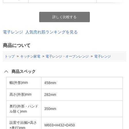
詳しく比較する
電子レンジ 人気売れ筋ランキングを見る
商品について
トップ
キッチン家電
電子レンジ・オーブンレンジ
電子レンジ
商品スペック
幅(外形)mm
458mm
高さ(外形)mm
282mm
奥行(外形・ハンド
350mm
ル除く)mm
設置寸法(幅×高さ
W603×H432×D450
×奥行)mm