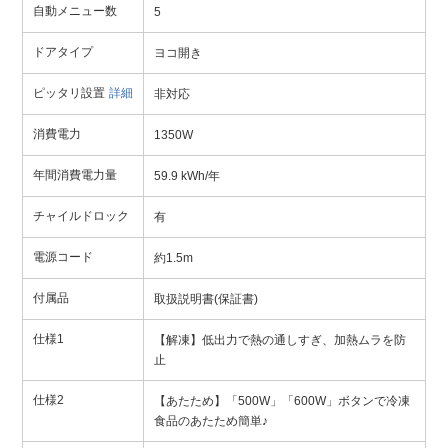
自動メニュー数
5
ドアタイプ
ヨコ開き
ピッタリ設置
詳細
非対応
消費電力
1350W
年間消費電力量
59.9 kWh/年
チャイルドロック
有
電源コード
約1.5m
付属品
取扱説明書(保証書)
仕様1
【解凍】低出力で熱の通しすぎ、加熱ムラを防
止
仕様2
【あたため】「500W」「600W」ボタンで冷凍
食品のあたため簡単♪