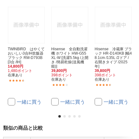
TWINBIRD はやくて
Hisense 全自動洗濯
Hisense 冷蔵庫 ブラ
おいしい3合IH炊飯器
機 ホワイト HW-G55
ック HR-D140KB [幅4
ブラック RM-D793B
XL-W [洗濯5.5kg /上開
8.1cm /135L /2ドア /
[3合 /IH]
き /簡易乾燥(送風機
右開きタイプ /2025
14,800円
能)]
年]
1,480ポイント
39,800円
39,800円
在庫あり
398ポイント
398ポイント
在庫あり
在庫あり
(47)
(5)
(13)
一緒に買う
一緒に買う
一緒に買う
類似の商品と比較