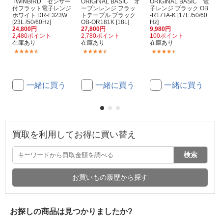
TWINBIRD センサー
ORIGINAL BASIC オ
ORIGINAL BASIC 電
付フラット電子レンジ
ーブンレンジ フラッ
子レンジ ブラック OB
ホワイト DR-F323W
トテーブル ブラック
-R17TA-K [17L /50/60
[23L /50/60Hz]
OB-OR181K [18L]
Hz]
24,800円
27,800円
9,980円
2,480ポイント
2,780ポイント
100ポイント
在庫あり
在庫あり
在庫あり
(14)
(25)
(194)
一緒に買う
一緒に買う
一緒に買う
買取を利用してお得に買い替え
検索
お買いもの履歴から探す
お探しの商品は見つかりましたか?