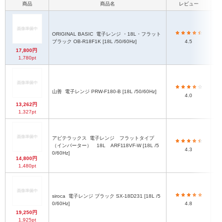
商品
商品名
レビュー
ORIGINAL BASIC
電子レンジ ・18L・フラット
ブラック OB-R18F1K [18L /50/60Hz]
4.5
17,800円
1,780pt
山善
電子レンジ PRW-F180-B [18L /50/60Hz]
4.0
13,262円
1,327pt
アビテラックス
電子レンジ フラットタイプ
（インバーター） 18L ARF118VF-W [18L /5
4.3
0/60Hz]
14,800円
1,480pt
siroca
電子レンジ ブラック SX-18D231 [18L /5
0/60Hz]
4.8
19,250円
1,925pt