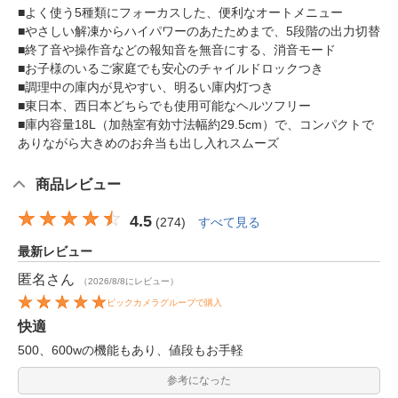
■よく使う5種類にフォーカスした、便利なオートメニュー
■やさしい解凍からハイパワーのあたためまで、5段階の出力切替
■終了音や操作音などの報知音を無音にする、消音モード
■お子様のいるご家庭でも安心のチャイルドロックつき
■調理中の庫内が見やすい、明るい庫内灯つき
■東日本、西日本どちらでも使用可能なヘルツフリー
■庫内容量18L（加熱室有効寸法幅約29.5cm）で、コンパクトで
ありながら大きめのお弁当も出し入れスムーズ
商品レビュー
4.5
(
274
)
すべて見る
最新レビュー
匿名
さん
（2026/8/8にレビュー）
ビックカメラグループで購入
快適
500、600wの機能もあり、値段もお手軽
参考になった