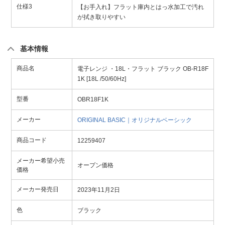
仕様3
【お手入れ】フラット庫内とはっ水加工で汚れ
が拭き取りやすい
基本情報
商品名
電子レンジ ・18L・フラット ブラック OB-R18F
1K [18L /50/60Hz]
型番
OBR18F1K
メーカー
ORIGINAL BASIC｜オリジナルベーシック
商品コード
12259407
メーカー希望小売
オープン価格
価格
メーカー発売日
2023年11月2日
色
ブラック