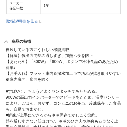
メーカー
1年
保証年数
取扱説明書を見る
商品の特徴
自炊している方にうれしい機能搭載
【解凍】低出力で熱の通しすぎ、加熱ムラを防止
【あたため】「500W」「600W」ボタンで冷凍食品のあたため
簡単♪
【お手入れ】フラット庫内＆撥水加工※で汚れが拭き取りやすい
※庫内底面、扉面を除く
■すばやく、ちょうどよくワンタッチであたためる。
900Wの高出力インバーターでスピードあたため。湿度センサー
により、ごはん、おかず、コンビニのお弁当、冷凍保存した食品
も、自動でおまかせ。
■解凍が上手にできるから冷凍保存でかしこく節約。
熱を通しすぎない低出力*で、冷凍のひき肉や刺身もムラなく上