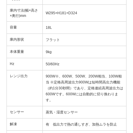
庫内寸法(幅×高さ
W295×H181×D324
×奥行)mm
容量
18L
庫内形状
フラット
本体重量
9kg
Hz
50/60Hz
レンジ出力
900W※、600W、500W、200W相当、100W相
当 ※定格高周波出力900Wは短時間高出力機能
（約1分30秒間）であり、定格連続高周波出力は
600Wです。600Wには自動的に切り換わりま
す。
センサー
蒸気・湿度センサー
解凍
有 低出力で熱の通しすぎ、加熱ムラを防止