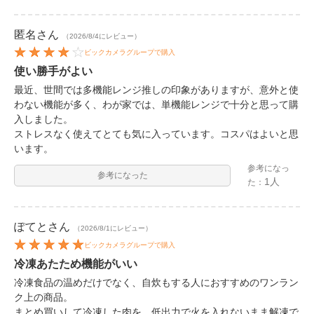
匿名
さん
（2026/8/4にレビュー）
ビックカメラグループで購入
使い勝手がよい
最近、世間では多機能レンジ推しの印象がありますが、意外と使
わない機能が多く、わが家では、単機能レンジで十分と思って購
入しました。
ストレスなく使えてとても気に入っています。コスパはよいと思
います。
参考になっ
参考になった
1人
た：
ぽてと
さん
（2026/8/1にレビュー）
ビックカメラグループで購入
冷凍あたため機能がいい
冷凍食品の温めだけでなく、自炊もする人におすすめのワンラン
ク上の商品。
まとめ買いして冷凍した肉を、低出力で火を入れないまま解凍で