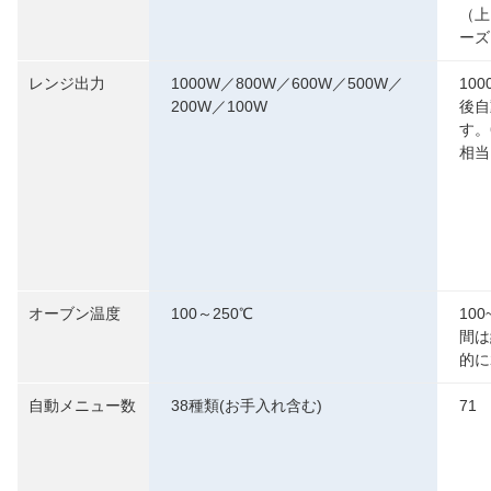
（上
ーズ
レンジ出力
1000W／800W／600W／500W／
10
200W／100W
後自
す。
相当
オーブン温度
100～250℃
10
間は
的に
自動メニュー数
38種類(お手入れ含む)
71