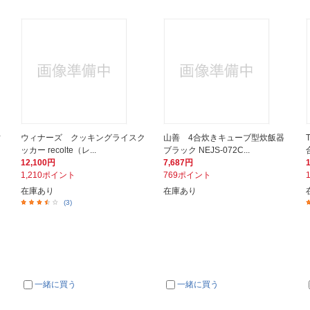
ィ
ウィナーズ クッキングライスク
山善 4合炊きキューブ型炊飯器
ッカー recolte（レ...
ブラック NEJS-072C...
12,100円
7,687円
1,210ポイント
769ポイント
在庫あり
在庫あり
(3)
一緒に買う
一緒に買う