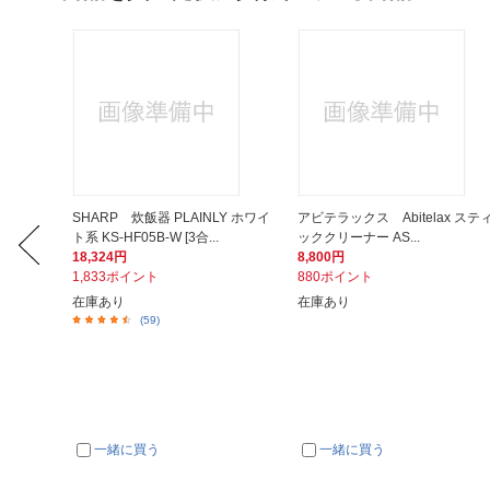
清浄機 K
SHARP 炊飯器 PLAINLY ホワイ
アビテラックス Abitelax ステ
ト系 KS-HF05B-W [3合...
ッククリーナー AS...
18,324円
8,800円
1,833ポイント
880ポイント
在庫あり
在庫あり
(59)
一緒に買う
一緒に買う