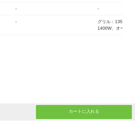
-
-
-
グリル：1350W、レ
1400W、オーブン：1
カートに入れる