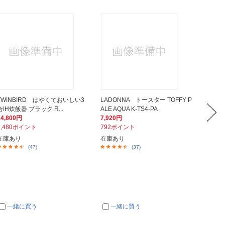
TWINBIRD はやくておいしい3
LADONNA トースター TOFFY P
タイガ
合IH炊飯器 ブラック R...
ALE AQUA K-TS4-PA
ットブラッ
14,800円
7,920円
5,423
1,480ポイント
792ポイント
543ポ
在庫あり
在庫あり
在庫あ
(47)
(37)
一緒に買う
一緒に買う
一