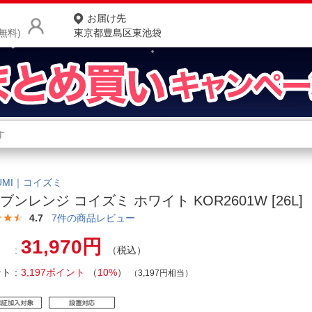
お届け先
無料)
東京都豊島区東池袋
商品をさがす
ランキングからさがす
ネ
カテゴリ一覧からさがす
ポ
ZUMI｜コイズミ
ブンレンジ コイズミ ホワイト KOR2601W [26L]
店
4.7
7
件の商品レビュー
お
31,970円
（税込）
お客様サポート
ント
3,197ポイント
（
10%
）
（3,197円相当）
ご利用ガイド