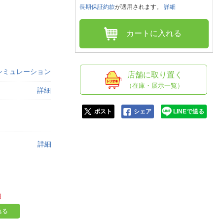
人窓口
長期保証約款
が適用されます。
詳細
R情報
カートに入れる
シミュレーション
nglish / 中文
店舗に取り置く
（在庫・展示一覧）
詳細
ポスト
シェア
LINEで送る
詳細
円
れる