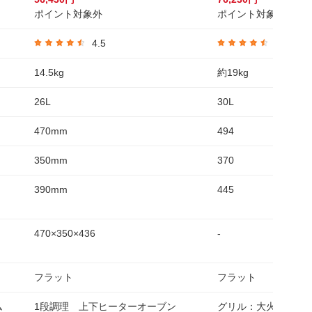
ポイント対象外
ポイント対象外
4.5
4.5
14.5kg
約19kg
26L
30L
470mm
494
350mm
370
390mm
445
470×350×436
-
フラット
フラット
ム
1段調理 上下ヒーターオーブン
グリル：大火力平面