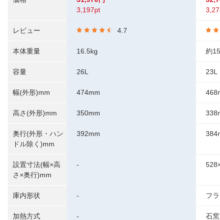
3,197pt
3,27
レビュー
4.7
本体重量
16.5kg
約15
容量
26L
23L
幅(外形)mm
474mm
468
高さ(外形)mm
350mm
338
奥行(外形・ハン
392mm
384
ドル除く)mm
設置寸法(幅×高
-
528
さ×奥行)mm
庫内形状
-
フラ
加熱方式
-
石窯