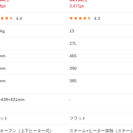
8pt
3,471pt
4.4
4.3
kg
13
27L
mm
465
mm
390
mm
385
×438×431mm
-
ット
フラット
オーブン（上下ヒーター式）
スチーム+ヒーター加熱（スチー