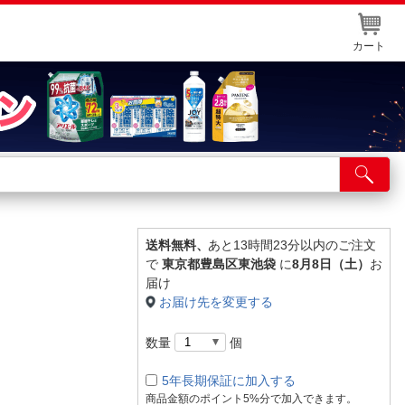
カート
店舗サービス
ット取り置き
イントカードWEB登録
送料無料、
あと13時間23分以内のご注文
で
東京都豊島区東池袋
に
8月8日（土）
お
舗情報・店舗一覧
届け
お届け先を変更する
取り寄せ品入荷状況照会
数量
個
5年長期保証に加入する
商品金額のポイント5%分で加入できます。