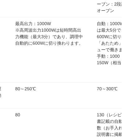
ーブン：2段調理 
オーブン
最高出力：1000W
自動：1000W（高周
※高周波出力1000Wは短時間高出
は最大5分で、その後
力機能（最大3分）であり、調理中
600Wに切り換わり
自動的に600Wに切り換わります。
「あたため」などの
ューで働きます）
手動：1000・600・5
150W（相当）・30
運
80～250℃
70～300℃
動
80
130（レシピブック
書記載の自動調理可
数（お手入れ除く）。
説明書に掲載のレシ