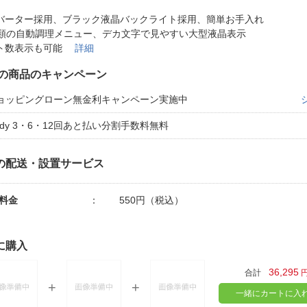
法
よくある質問・お問合せ
バーター採用、ブラック液晶バックライト採用、簡単お手入れ
I
種類の自動調理メニュー、デカ文字で見やすい大型液晶表示
ご利用規約
ト数表示も可能
詳細
の商品のキャンペーン
ョッピングローン無金利キャンペーン実施中
E
aidy 3・6・12回あと払い分割手数料無料
の配送・設置サービス
料金
：
550円（税込）
に購入
36,295
合計
一緒にカートに入