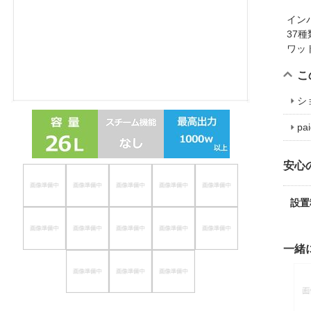
ほしいもの
イン
37
お知らせ
ワッ
こ
シ
p
安心
設置
一緒