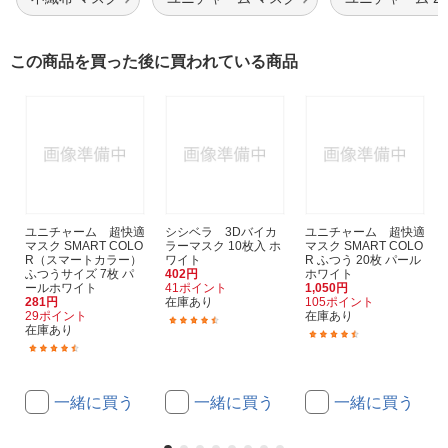
この商品を買った後に買われている商品
ユニチャーム 超快適
シシベラ 3Dバイカ
ユニチャーム 超快適
マスク SMART COLO
ラーマスク 10枚入 ホ
マスク SMART COLO
R（スマートカラー）
ワイト
R ふつう 20枚 パール
ふつうサイズ 7枚 パ
402円
ホワイト
ールホワイト
41ポイント
1,050円
281円
在庫あり
105ポイント
29ポイント
在庫あり
(26)
在庫あり
(7)
(26)
一緒に買う
一緒に買う
一緒に買う