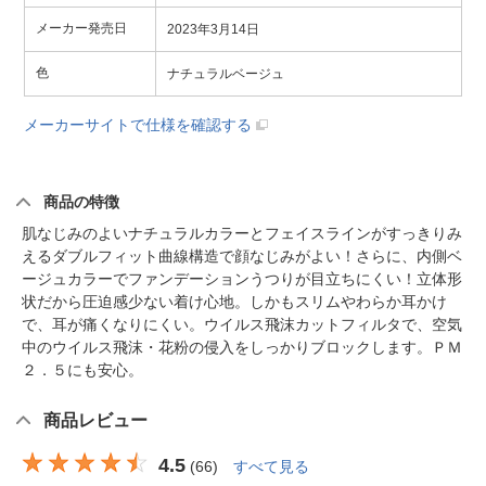
メーカー発売日
2023年3月14日
色
ナチュラルベージュ
メーカーサイトで仕様を確認する
商品の特徴
肌なじみのよいナチュラルカラーとフェイスラインがすっきりみ
えるダブルフィット曲線構造で顔なじみがよい！さらに、内側ベ
ージュカラーでファンデーションうつりが目立ちにくい！立体形
状だから圧迫感少ない着け心地。しかもスリムやわらか耳かけ
で、耳が痛くなりにくい。ウイルス飛沫カットフィルタで、空気
中のウイルス飛沫・花粉の侵入をしっかりブロックします。ＰＭ
２．５にも安心。
商品レビュー
4.5
(
66
)
すべて見る