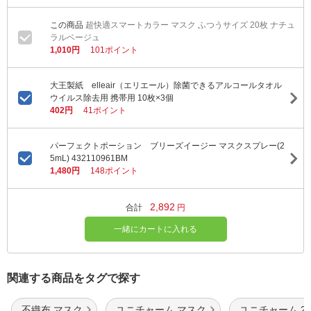
超快適スマートカラー マスク ふつうサイズ 20枚 ナチュ
ラルベージュ
1,010円
101ポイント
大王製紙 elleair（エリエール）除菌できるアルコールタオル
ウイルス除去用 携帯用 10枚×3個
402円
41ポイント
パーフェクトポーション ブリーズイージー マスクスプレー(2
5mL) 432110961BM
1,480円
148ポイント
2,892
合計
円
一緒にカートに入れる
関連する商品をタグで探す
不織布 マスク
ユニチャーム マスク
ユニチャーム 2