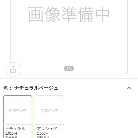
1/8
色
：
ナチュラルベージュ
ナチュラルベ
アッシュグレ
ージュ
ー
1,010円
1,050円
在庫あり
在庫あり