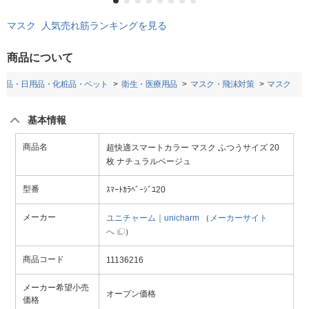
マスク 人気売れ筋ランキングを見る
商品について
薬品・日用品・化粧品・ペット
衛生・医療用品
マスク・飛沫対策
マスク
基本情報
商品名
超快適スマートカラー マスク ふつうサイズ 20
枚 ナチュラルベージュ
型番
ｽﾏｰﾄｶﾗﾍﾞｰｼﾞﾕ20
メーカー
ユニチャーム｜unicharm
（
メーカーサイト
へ
）
商品コード
11136216
メーカー希望小売
オープン価格
価格