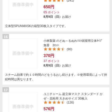
(241)
650円
65
ポイント
8月9日（日）
お届け
立体型SPUNMASKの箱型30枚入タイプです。
16
小林製薬 のどぬ～るぬれﾏｽｸ就寝用立体ﾀｲﾌﾟ
無香 3ｾｯﾄ
(90)
370円
37
ポイント
8月9日（日）
お届け
スチーム効果で約１０時間のどをうるおし続けます。※使用環境によって持
続時間は異なります。
17
ユニチャーム 超立体マスク スタンダード か
ぜ・花粉用 大きめサイズ 30枚入
(126)
576円