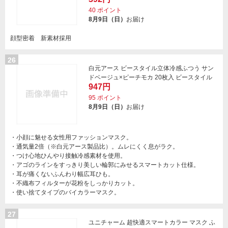
40
ポイント
8月9日（日）
お届け
顔型密着 新素材採用
26
白元アース ビースタイル立体冷感ふつう サン
ドベージュ×ピーチモカ 20枚入 ビースタイル
947円
95
ポイント
8月9日（日）
お届け
・小顔に魅せる女性用ファッションマスク。
・通気量2倍（※白元アース製品比）。ムレにくく息がラク。
・つけ心地ひんやり接触冷感素材を使用。
・アゴのラインをすっきり美しい輪郭にみせるスマートカット仕様。
・耳が痛くないふんわり幅広耳ひも。
・不織布フィルターが花粉をしっかりカット。
・使い捨てタイプのバイカラーマスク。
27
ユニチャーム 超快適スマートカラー マスク ふ