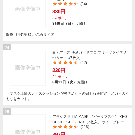
(34)
336円
34
ポイント
8月9日（日）
お届け
医療用JIS1規格 小さめサイズ
24
白元アース 快適ガードプロ プリーツタイプ ふ
つうサイズ5枚入
(12)
236円
24
ポイント
8月11日（火）
お届け
・マスク上部のノーズクッションが鼻周辺からの息もれを防ぎ、メガネのく
もりをカット。
25
アラクス PITTA MASK （ピッタマスク） REG
ULAR LIGHT GRAY（3枚入） ライトグレー
(216)
392円