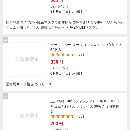
583円
59
ポイント
8月9日（日）
お届け
個別包装タイプの不織布マスクで衛生的かつ持ち運びにも便利！やわらかい
耳ゴムや肌にやさしい設計にこだわったPREMIUMマスク。
4
ビーエムシー サージカルマスク ふつうサイズ
50枚入
(96)
336円
34
ポイント
8月9日（日）
お届け
医療用JIS1規格 ふつうサイズ
5
玉川衛材 Fitty（フィッティ）シルキータッチ
耳ゴムふわり ふつうサイズ 30枚入（個別包
装）
(85)
793円