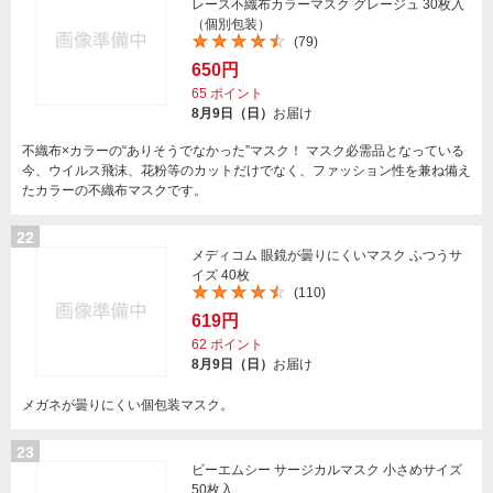
レース不織布カラーマスク グレージュ 30枚入
（個別包装）
(79)
650円
65
ポイント
8月9日（日）
お届け
不織布×カラーの“ありそうでなかった”マスク！ マスク必需品となっている
今、ウイルス飛沫、花粉等のカットだけでなく、ファッション性を兼ね備え
たカラーの不織布マスクです。
22
メディコム 眼鏡が曇りにくいマスク ふつうサ
イズ 40枚
(110)
619円
62
ポイント
8月9日（日）
お届け
メガネが曇りにくい個包装マスク。
23
ビーエムシー サージカルマスク 小さめサイズ
50枚入