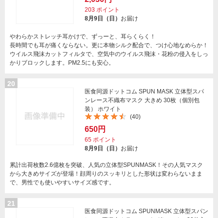
203
ポイント
8月9日（日）
お届け
やわらかストレッチ耳かけで、ずっーと、耳らくらく！
長時間でも耳が痛くならない。更に本物シルク配合で、つけ心地なめらか！
ウイルス飛沫カットフィルタで、空気中のウイルス飛沫・花粉の侵入をしっ
かりブロックします。PM2.5にも安心。
20
医食同源ドットコム SPUN MASK 立体型スパ
ンレース不織布マスク 大きめ 30枚（個別包
装） ホワイト
(40)
650円
65
ポイント
8月9日（日）
お届け
累計出荷枚数2.6億枚を突破、人気の立体型SPUNMASK！その人気マスク
から大きめサイズが登場！顔周りのスッキリとした形状は変わらないまま
で、男性でも使いやすいサイズ感です。
21
医食同源ドットコム SPUNMASK 立体型スパン