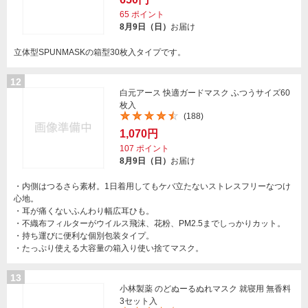
65
ポイント
8月9日（日）
お届け
立体型SPUNMASKの箱型30枚入タイプです。
12
白元アース 快適ガードマスク ふつうサイズ60
枚入
(188)
1,070円
107
ポイント
8月9日（日）
お届け
・内側はつるさら素材。1日着用してもケバ立たないストレスフリーなつけ
心地。
・耳が痛くないふんわり幅広耳ひも。
・不織布フィルターがウイルス飛沫、花粉、PM2.5までしっかりカット。
・持ち運びに便利な個別包装タイプ。
・たっぷり使える大容量の箱入り使い捨てマスク。
13
小林製薬 のどぬーるぬれマスク 就寝用 無香料
3セット入