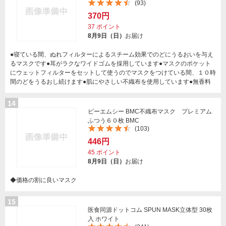
(93)
370円
37
ポイント
8月9日（日）
お届け
●寝ている間、ぬれフィルターによるスチーム効果でのどにうるおいを与え
るマスクです●耳がラクなワイドゴムを採用しています●マスクのポケット
にウェットフィルターをセットして使うのでマスクをつけている間、１０時
間のどをうるおし続けます●肌にやさしい不織布を使用しています●無香料
14
ビーエムシー BMC不織布マスク プレミアム
ふつう６０枚 BMC
(103)
446円
45
ポイント
8月9日（日）
お届け
◆価格の割に良いマスク
15
医食同源ドットコム SPUN MASK立体型 30枚
入 ホワイト