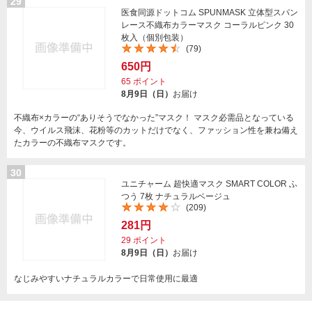
29
医食同源ドットコム SPUNMASK 立体型スパン
レース不織布カラーマスク コーラルピンク 30
枚入（個別包装）
(79)
650円
65
ポイント
8月9日（日）
お届け
不織布×カラーの“ありそうでなかった”マスク！ マスク必需品となっている
今、ウイルス飛沫、花粉等のカットだけでなく、ファッション性を兼ね備え
たカラーの不織布マスクです。
30
ユニチャーム 超快適マスク SMART COLOR ふ
つう 7枚 ナチュラルベージュ
(209)
281円
29
ポイント
8月9日（日）
お届け
なじみやすいナチュラルカラーで日常使用に最適