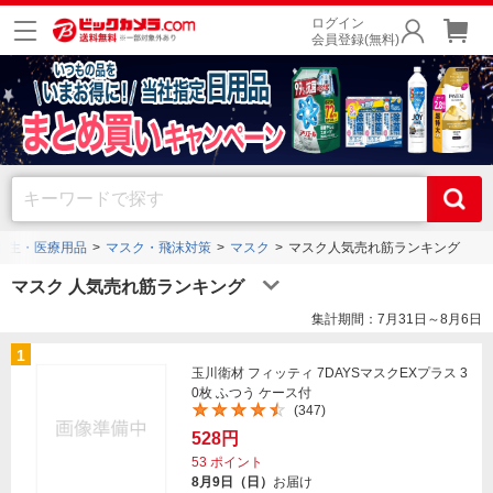
ログイン
会員登録(無料)
衛生・医療用品
マスク・飛沫対策
マスク
マスク人気売れ筋ランキング
マスク 人気売れ筋ランキング
集計期間：7月31日～8月6日
1
玉川衛材 フィッティ 7DAYSマスクEXプラス 3
0枚 ふつう ケース付
(347)
528円
53
ポイント
8月9日（日）
お届け