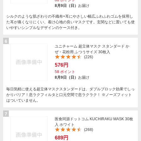
80
ポイント
8月9日（日）
お届け
シルクのような肌ざわりの不織布+耳にやさしい幅広ふわふわゴムを採用し
た耳が痛くなりにくい、着け心地の良いマスクです。玄関などに置いても使
いやすいシンプルなデザインのケース付き。
6
ユニチャーム 超立体マスク スタンダード か
ぜ・花粉用 ふつうサイズ 30枚入
(226)
576円
58
ポイント
8月9日（日）
お届け
毎日気軽に使える超立体マスクスタンダードは、ダブルブロック効果でしっ
かりバリア！息ラクフィルタと口元空間で息ラクラク！ ※ノーズフィット
はついていません。
7
医食同源ドットコム KUCHIRAKU MASK 30枚
入 ホワイト
(268)
689円