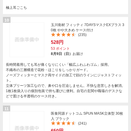
極上耳ごこち
10
玉川衛材 フィッティ 7DAYSマスクEXプラス 3
0枚 やや大きめ ケース付け
(235)
528円
53
ポイント
8月9日（日）
お届け
長時間着用しても耳が痛くなりにくい「幅広ふわふわゴム」採用。
不織布の三層構造で花粉・ほこりをしっかりガード。
ノーズフィッターとマスク両サイドの加工で顔のラインにジャストフィッ
ト。
立体プリーツ加工なので、鼻や口を圧迫しません。不快な息苦しさを解消。
1枚1枚袋入りの個別包装で持ち運びに便利。自宅の玄関や職場のデスクな
どで置ける半透明のケース付き。
11
医食同源ドットコム SPUN MASK立体型 30枚
入 ブラック
(241)
650円