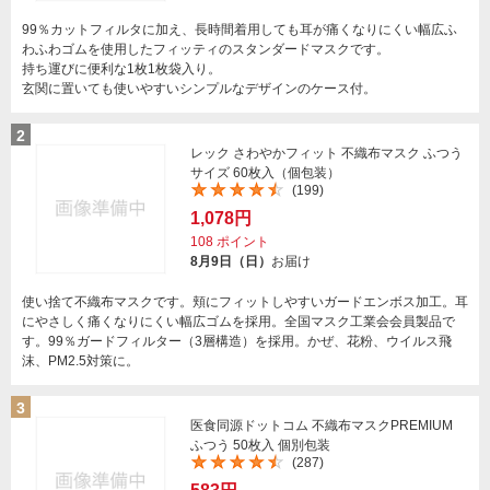
99％カットフィルタに加え、長時間着用しても耳が痛くなりにくい幅広ふ
わふわゴムを使用したフィッティのスタンダードマスクです。
持ち運びに便利な1枚1枚袋入り。
玄関に置いても使いやすいシンプルなデザインのケース付。
2
レック さわやかフィット 不織布マスク ふつう
サイズ 60枚入（個包装）
(199)
1,078円
108
ポイント
8月9日（日）
お届け
使い捨て不織布マスクです。頬にフィットしやすいガードエンボス加工。耳
にやさしく痛くなりにくい幅広ゴムを採用。全国マスク工業会会員製品で
す。99％ガードフィルター（3層構造）を採用。かぜ、花粉、ウイルス飛
沫、PM2.5対策に。
3
医食同源ドットコム 不織布マスクPREMIUM
ふつう 50枚入 個別包装
(287)