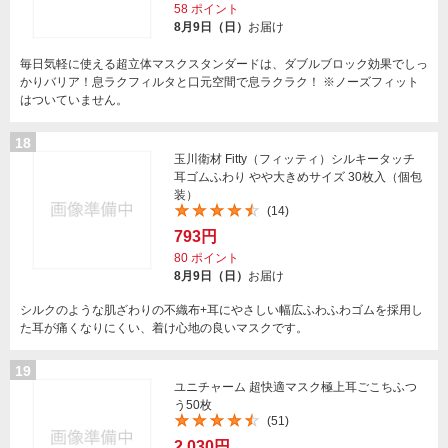
58
ポイント
8月9日（日）
お届け
毎日気軽に使える超立体マスクスタンダードは、ダブルブロック効果でしっ
かりバリア！息ラクフィルタと口元空間で息ラクラク！ ※ノーズフィット
はついていません。
18
玉川衛材 Fitty（フィッティ）シルキータッチ
耳ゴムふわり やや大きめサイズ 30枚入（個包
装）
(14)
793円
80
ポイント
8月9日（日）
お届け
シルクのような肌ざわりの不織布+耳にやさしい幅広ふわふわゴムを採用し
た耳が痛くなりにくい、着け心地の良いマスクです。
19
ユニチャーム 超快適マスク極上耳ごこちふつ
う50枚
(51)
2,030円