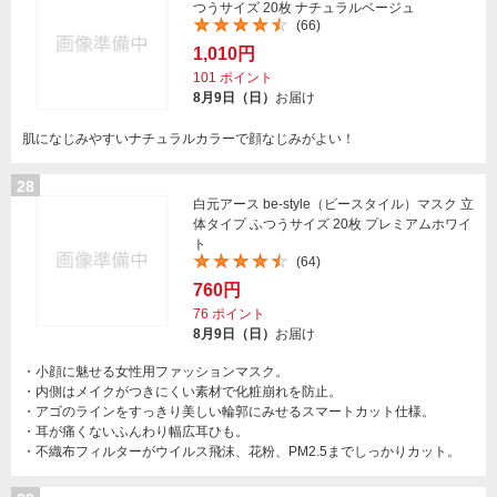
つうサイズ 20枚 ナチュラルベージュ
(66)
1,010円
101
ポイント
8月9日（日）
お届け
肌になじみやすいナチュラルカラーで顔なじみがよい！
28
白元アース be-style（ビースタイル）マスク 立
体タイプ ふつうサイズ 20枚 プレミアムホワイ
ト
(64)
760円
76
ポイント
8月9日（日）
お届け
・小顔に魅せる女性用ファッションマスク。
・内側はメイクがつきにくい素材で化粧崩れを防止。
・アゴのラインをすっきり美しい輪郭にみせるスマートカット仕様。
・耳が痛くないふんわり幅広耳ひも。
・不織布フィルターがウイルス飛沫、花粉、PM2.5までしっかりカット。