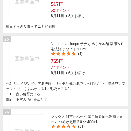
517円
52
ポイント
8月11日（火）
お届け
毎日すっきり洗ってニキビ予防
25
Nameraka Honpo サナ なめらか本舗 薬用ＷＲ
泡洗顔 ホワイト200ml
(4)
765円
77
ポイント
8月11日（火）
お届け
豆乳のエイジングケア泡洗顔。リッチな弾力泡でつっぱらない！簡単ワンプ
ッシュで、くすみオフ※1・毛穴ケア※2。
※1： 古い角質による
※2： 毛穴の汚れを落とす
26
マックス 肌荒れふせぐ 薬用無添加泡洗顔フォ
ーム つめかえ用 2回分 400mL
(14)