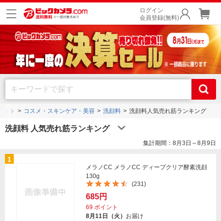
ログイン
会員登録(無料)
ペット
コスメ・スキンケア・美容
洗顔料
洗顔料人気売れ筋ランキング
洗顔料 人気売れ筋ランキング
集計期間：8月3日～8月9日
1
メラノCC メラノCC ディープクリア酵素洗顔
130g
(231)
685円
69
ポイント
8月11日（火）
お届け