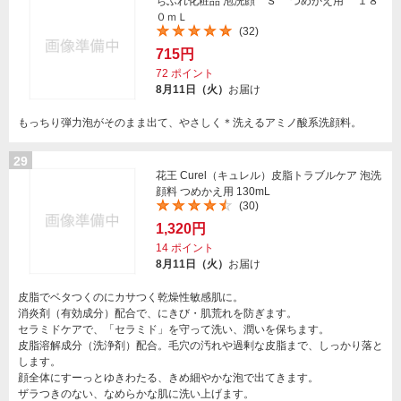
ちふれ化粧品 泡洗顔 Ｓ つめかえ用 １８
０ｍＬ
(32)
715円
72
ポイント
8月11日（火）
お届け
もっちり弾力泡がそのまま出て、やさしく＊洗えるアミノ酸系洗顔料。
29
花王 Curel（キュレル）皮脂トラブルケア 泡洗
顔料 つめかえ用 130mL
(30)
1,320円
14
ポイント
8月11日（火）
お届け
皮脂でベタつくのにカサつく乾燥性敏感肌に。
消炎剤（有効成分）配合で、にきび・肌荒れを防ぎます。
セラミドケアで、「セラミド」を守って洗い、潤いを保ちます。
皮脂溶解成分（洗浄剤）配合。毛穴の汚れや過剰な皮脂まで、しっかり落と
します。
顔全体にすーっとゆきわたる、きめ細やかな泡で出てきます。
ザラつきのない、なめらかな肌に洗い上げます。