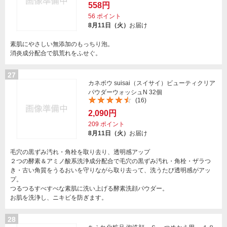
558円
56
ポイント
8月11日（火）
お届け
素肌にやさしい無添加のもっちり泡。
消炎成分配合で肌荒れをふせぐ。
27
カネボウ suisai（スイサイ）ビューティクリア
パウダーウォッシュN 32個
(16)
2,090円
209
ポイント
8月11日（火）
お届け
毛穴の黒ずみ汚れ・角栓を取り去り、透明感アップ
２つの酵素＆アミノ酸系洗浄成分配合で毛穴の黒ずみ汚れ・角栓・ザラつ
き・古い角質をうるおいを守りながら取り去って、洗うたび透明感がアッ
プ。
つるつるすべすべな素肌に洗い上げる酵素洗顔パウダー。
お肌を洗浄し、ニキビを防ぎます。
28