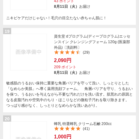
43
ポイント
8月11日（火）
お届け
ニキビケアだけじゃない！毛穴の目立たない赤ちゃん肌に！
19
資生堂 dプログラム(ディープログラム)エッセ
ンスイン クレンジングフォーム 120g (医薬部
外品)〔洗顔料〕
(29)
2,090円
209
ポイント
8月11日（火）
お届け
敏感肌のうるおい保持に重要な角層バリアを守って洗い、しっとりとした
「なめらか美肌」へ導く薬用洗顔フォーム。 角層バリアを守り、うるおい
を保つ。うるおいを与えながら不要な汚れだけを洗い流す。肌荒れの原因と
なる皮脂汚れや空気中のちり・ほこりなどの微粒子汚れを取り除きます。
つっぱり感がなく、しっとりとなめらかな洗いあがり。
20
蜂乳 特選蜂乳 クリーム石鹸 200cc
(41)
1,000円