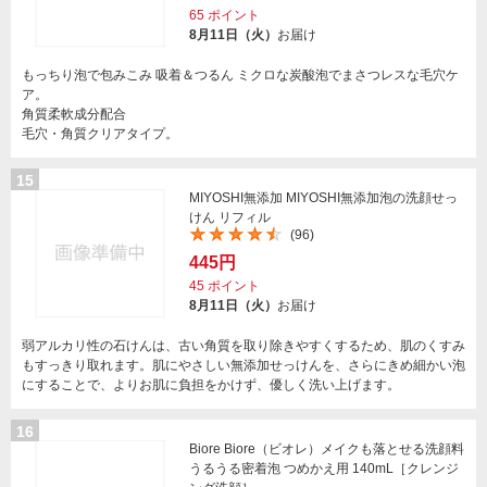
65
ポイント
8月11日（火）
お届け
もっちり泡で包みこみ 吸着＆つるん ミクロな炭酸泡でまさつレスな毛穴ケ
ア。
角質柔軟成分配合
毛穴・角質クリアタイプ。
15
MIYOSHI無添加 MIYOSHI無添加泡の洗顔せっ
けん リフィル
(96)
445円
45
ポイント
8月11日（火）
お届け
弱アルカリ性の石けんは、古い角質を取り除きやすくするため、肌のくすみ
もすっきり取れます。肌にやさしい無添加せっけんを、さらにきめ細かい泡
にすることで、よりお肌に負担をかけず、優しく洗い上げます。
16
Biore Biore（ビオレ）メイクも落とせる洗顔料
うるうる密着泡 つめかえ用 140mL［クレンジ