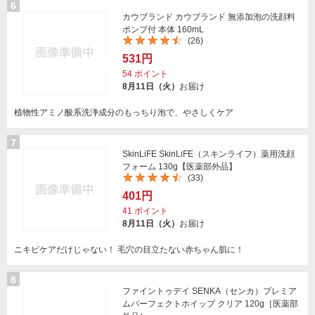
6
カウブランド カウブランド 無添加泡の洗顔料
ポンプ付 本体 160mL
(26)
531円
54
ポイント
8月11日（火）
お届け
植物性アミノ酸系洗浄成分のもっちり泡で、やさしくケア
7
SkinLiFE SkinLiFE（スキンライフ）薬用洗顔
フォーム 130g【医薬部外品】
(33)
401円
41
ポイント
8月11日（火）
お届け
ニキビケアだけじゃない！ 毛穴の目立たない赤ちゃん肌に！
8
ファイントゥデイ SENKA（センカ）プレミア
ムパーフェクトホイップ クリア 120g［医薬部