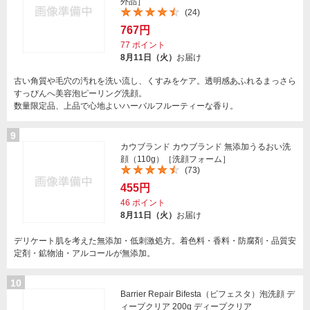
外品］
(24)
767円
77
ポイント
8月11日（火）
お届け
古い角質や毛穴の汚れを洗い流し、くすみをケア。透明感あふれるまっさら
すっぴんへ美容泡ピーリング洗顔。
数量限定品、上品で心地よいハーバルフルーティーな香り。
9
カウブランド カウブランド 無添加うるおい洗
顔（110g）［洗顔フォーム］
(73)
455円
46
ポイント
8月11日（火）
お届け
デリケート肌を考えた無添加・低刺激処方。着色料・香料・防腐剤・品質安
定剤・鉱物油・アルコールが無添加。
10
Barrier Repair Bifesta（ビフェスタ）泡洗顔 デ
ィープクリア 200g ディープクリア