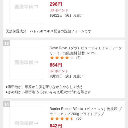
296円
30
ポイント
8月11日（火）
お届け
天然保湿成分 ハトムギエキス配合の洗顔フォームです
13
Dove Dove（ダヴ）ビューティモイスチャーク
リーミー泡洗顔料 詰替 320mL
(4)
864円
87
ポイント
8月11日（火）
お届け
●濃密泡が、摩擦から肌を守りながらやさしく洗う
●きめ細かい濃密泡 うるおいを与え毛穴の汚れを落とす
14
Barrier Repair Bifesta（ビフェスタ）泡洗顔 ブ
ライトアップ 200g ブライトアップ
(50)
642円