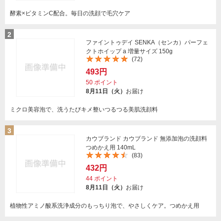
酵素×ビタミンC配合。毎日の洗顔で毛穴ケア
2
ファイントゥデイ SENKA（センカ）パーフェ
クトホイップ a 増量サイズ 150g
(72)
493円
50
ポイント
8月11日（火）
お届け
ミクロ美容泡で、洗うたびキメ整いつるつる美肌洗顔料
3
カウブランド カウブランド 無添加泡の洗顔料
つめかえ用 140mL
(83)
432円
44
ポイント
8月11日（火）
お届け
植物性アミノ酸系洗浄成分のもっちり泡で、やさしくケア。つめかえ用