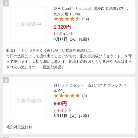
4
花王 Curel（キュレル）潤浸保湿 泡洗顔料 つ
めかえ用 130mL
(94)
1,320円
14
ポイント
8月11日（火）
お届け
肌荒れ・カサつきをくり返しがちな乾燥性敏感肌に。
毎日の洗顔によって流れ出てしまいがちな、肌の必須成分「セラミド」を守
って洗います。大切な潤いは奪わず、肌荒れの原因ともなる汗や汚れはすっ
きり洗い流します。（医薬部外品）
5
ロゼット ロゼット 洗顔パスタ ブラックパー
ル 90g
(4)
660円
7
ポイント
8月11日（火）
お届け
毛穴対策洗顔料