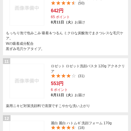
(50)
642円
65
ポイント
8月11日（火）
お届け
もっちり泡で包みこみ 吸着＆つるん ミクロな炭酸泡でまさつレスな毛穴ケ
ア。
Wの吸着成分配合
黒ずみ毛穴ケアタイプ。
11
ロゼット ロゼット洗顔パスタ 120g アクネクリ
ア
(31)
553円
6
ポイント
8月11日（火）
お届け
薬用ニキビ対策洗顔料で清潔ですこやかな洗い上がり
12
麗白 麗白 ハトムギ 洗顔フォーム 170g
(18)