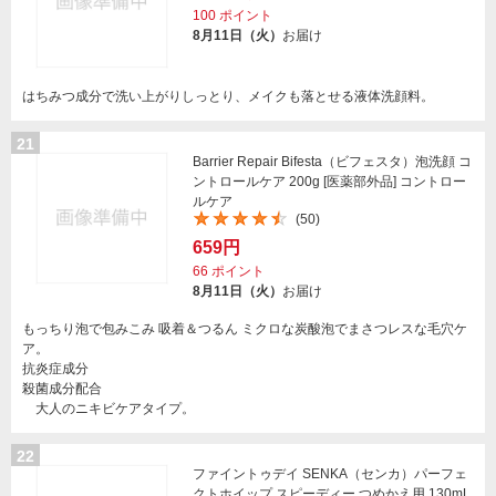
100
ポイント
8月11日（火）
お届け
はちみつ成分で洗い上がりしっとり、メイクも落とせる液体洗顔料。
21
Barrier Repair Bifesta（ビフェスタ）泡洗顔 コ
ントロールケア 200g [医薬部外品] コントロー
ルケア
(50)
659円
66
ポイント
8月11日（火）
お届け
もっちり泡で包みこみ 吸着＆つるん ミクロな炭酸泡でまさつレスな毛穴ケ
ア。
抗炎症成分
殺菌成分配合
大人のニキビケアタイプ。
22
ファイントゥデイ SENKA（センカ）パーフェ
クトホイップ スピーディー つめかえ用 130mL