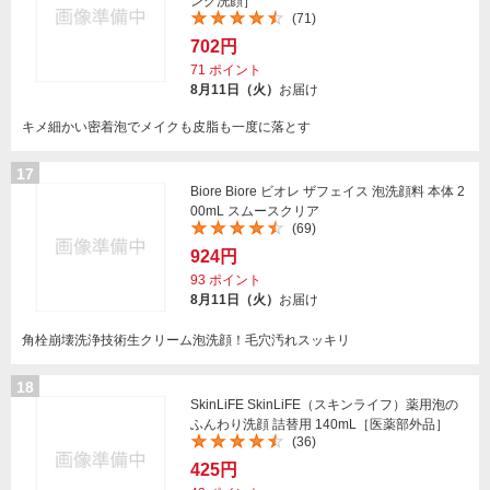
ング洗顔］
(71)
702円
71
ポイント
8月11日（火）
お届け
キメ細かい密着泡でメイクも皮脂も一度に落とす
17
Biore Biore ビオレ ザフェイス 泡洗顔料 本体 2
00mL スムースクリア
(69)
924円
93
ポイント
8月11日（火）
お届け
角栓崩壊洗浄技術生クリーム泡洗顔！毛穴汚れスッキリ
18
SkinLiFE SkinLiFE（スキンライフ）薬用泡の
ふんわり洗顔 詰替用 140mL［医薬部外品］
(36)
425円