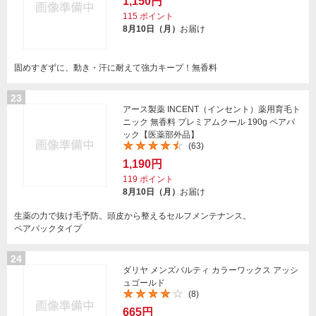
1,150円
115
ポイント
8月10日（月）
お届け
固めすぎずに、動き・汗に耐えて強力キープ！無香料
23
アース製薬 INCENT（インセント）薬用育毛ト
ニック 無香料 プレミアムクール 190g ペアパ
ック【医薬部外品】
(63)
1,190円
119
ポイント
8月10日（月）
お届け
生薬の力で抜け毛予防。頭皮から整えるセルフメンテナンス。
ペアパックタイプ
24
ダリヤ メンズパルティ カラーワックス アッシ
ュゴールド
(8)
665円