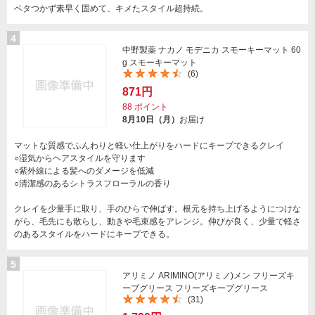
ベタつかず素早く固めて、キメたスタイル超持続。
4
中野製薬 ナカノ モデニカ スモーキーマット 60
g スモーキーマット
(6)
871円
88
ポイント
8月10日（月）
お届け
マットな質感でふんわりと軽い仕上がりをハードにキープできるクレイ
○湿気からヘアスタイルを守ります
○紫外線による髪へのダメージを低減
○清潔感のあるシトラスフローラルの香り
クレイを少量手に取り、手のひらで伸ばす。根元を持ち上げるようにつけな
がら、毛先にも散らし、動きや毛束感をアレンジ。伸びが良く、少量で軽さ
のあるスタイルをハードにキープできる。
5
アリミノ ARIMINO(アリミノ)メン フリーズキ
ープグリース フリーズキープグリース
(31)