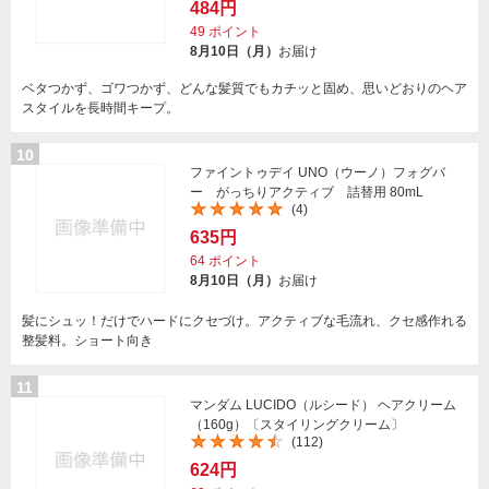
484円
49
ポイント
8月10日（月）
お届け
ベタつかず、ゴワつかず、どんな髪質でもカチッと固め、思いどおりのヘア
スタイルを長時間キープ。
10
ファイントゥデイ UNO（ウーノ）フォグバ
ー がっちりアクティブ 詰替用 80mL
(4)
635円
64
ポイント
8月10日（月）
お届け
髪にシュッ！だけでハードにクセづけ。アクティブな毛流れ、クセ感作れる
整髪料。ショート向き
11
マンダム LUCIDO（ルシード） ヘアクリーム
（160g）〔スタイリングクリーム〕
(112)
624円