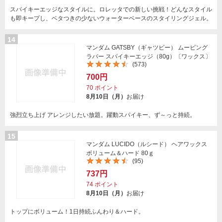
スパイキーエッジなスタイルに。ロレッタでの新しい挑戦！どんなスタイル
も即キープし、ベタつきの少ないウォーターベースのスタイリングジェル。
14
マンダム GATSBY（ギャツビー） ムービング
ラバー スパイキーエッジ（80g）〔ワックス〕
(573)
700円
70
ポイント
8月10日（月）
お届け
強烈立ち上げ アレンジしたい放題。躍動スパイキー、ず～っと持続。
15
マンダム LUCIDO（ルシード） ヘアワックス
ボリューム＆ハード 80ｇ
(95)
737円
74
ポイント
8月10日（月）
お届け
トップにボリューム！1日持続ふんわり＆ハード。