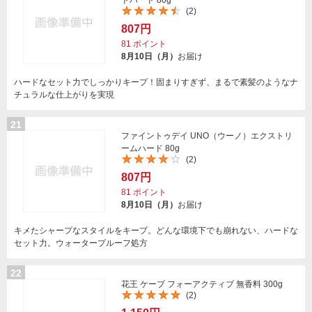
ドハード 80g
(2)
807円
81
ポイント
8月10日（月）
お届け
ハードなセット力でしっかりキープ！固まりすぎず、まるで素髪のようなナ
チュラルな仕上がりを実現
21
ファイントゥデイ UNO（ウーノ）エクストリ
ームハード 80g
(2)
807円
81
ポイント
8月10日（月）
お届け
キメたシャープなスタイルをキープ。どんな環境下でも崩れない、ハードな
セット力。ウォータープルーフ処方
22
花王 ケープ フォーアクティブ 無香料 300g
(2)