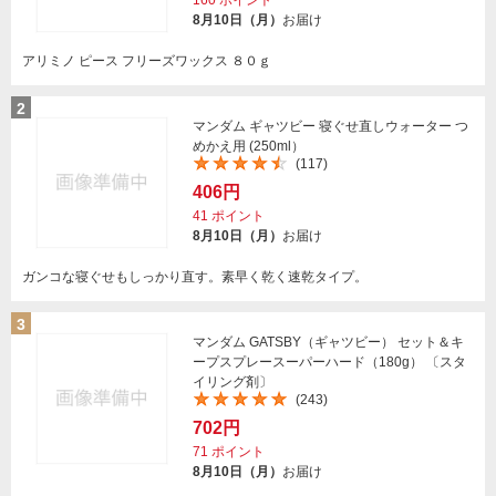
160
ポイント
8月10日（月）
お届け
アリミノ ピース フリーズワックス ８０ｇ
2
マンダム ギャツビー 寝ぐせ直しウォーター つ
めかえ用 (250ml）
(117)
406円
41
ポイント
8月10日（月）
お届け
ガンコな寝ぐせもしっかり直す。素早く乾く速乾タイプ。
3
マンダム GATSBY（ギャツビー） セット＆キ
ープスプレースーパーハード（180g） 〔スタ
イリング剤〕
(243)
702円
71
ポイント
8月10日（月）
お届け