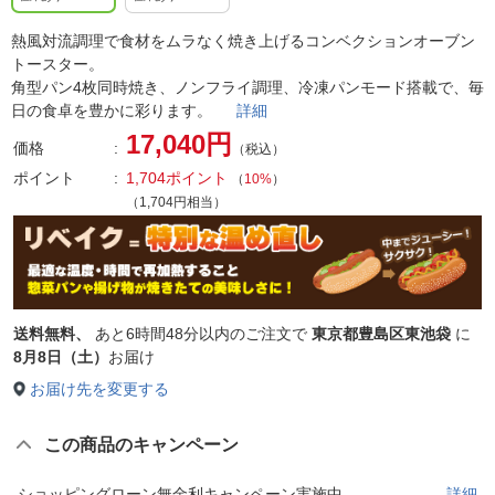
熱風対流調理で食材をムラなく焼き上げるコンベクションオーブン
トースター。
角型パン4枚同時焼き、ノンフライ調理、冷凍パンモード搭載で、毎
日の食卓を豊かに彩ります。
詳細
17,040円
価格
（税込）
ポイント
1,704ポイント
（
10%
）
（1,704円相当）
送料無料、
あと
6時間48分以内
のご注文で
東京都豊島区東池袋
に
8月8日（土）
お届け
お届け先を変更する
この商品のキャンペーン
ショッピングローン無金利キャンペーン実施中
詳細