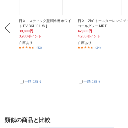
ガード 電
日立 スティック型掃除機 ホワイ
日立 2in1トースターレンジ チ
.
ト PV-BKL11L-W [...
コールグレー MRT-...
39,800円
42,800円
3,980ポイント
4,280ポイント
在庫あり
在庫あり
(82)
(24)
一緒に買う
一緒に買う
類似の商品と比較