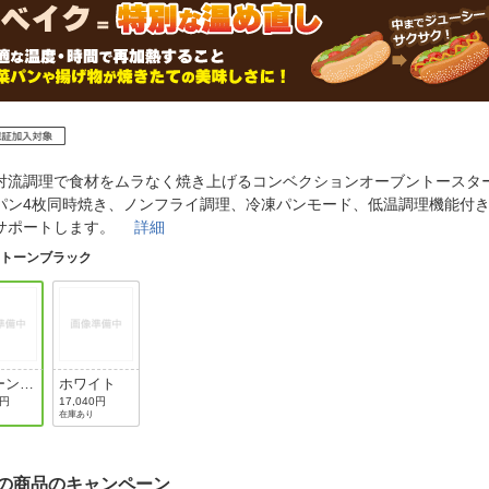
法
よくある質問・お問合せ
I
ご利用規約
E
対流調理で食材をムラなく焼き上げるコンベクションオーブントースタ
パン4枚同時焼き、ノンフライ調理、冷凍パンモード、低温調理機能付
サポートします。
詳細
ストーンブラック
ーンブ
ホワイト
ク
0円
17,040円
在庫あり
の商品のキャンペーン