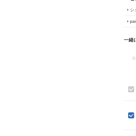
シ
p
一緒