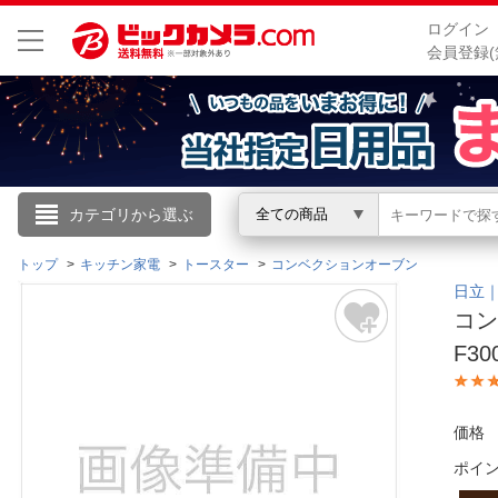
ログイン
会員登録(
こんにちは
カテゴリから選ぶ
全ての商品
ログイン
トップ
キッチン家電
トースター
コンベクションオーブン
日立｜H
コン
新規会員登録
F30
会員メニュー
価格
お買いもの履歴
ポイ
閲覧履歴