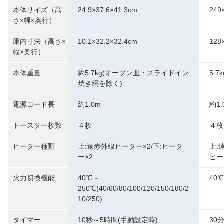
本体サイズ（高
24.9×37.6×41.3cm
249
さ×幅×奥行）
庫内寸法（高さ×
10.1×32.2×32.4cm
128
幅×奥行）
本体重量
約5.7kg(オーブン皿・スライドイン
5.7k
焼き網を除く)
電源コード長
約1.0m
約1.
トースター枚数
４枚
４枚
ヒーター種類
上:遠赤外線ヒーター×2/下:ヒータ
上:
ー×2
ヒー
火力切換機能
40℃～
40
250℃(40/60/80/100/120/150/180/2
10/250)
タイマー
10秒～5時間(手動設定時)
30