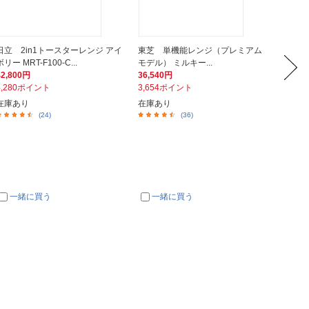
日立 2in1トースターレンジ アイ
東芝 単機能レンジ（プレミアム
TWIN
ボリー MRT-F100-C...
モデル） ミルキー...
匠ブラン
42,800円
36,540円
25,53
4,280ポイント
3,654ポイント
2,55
在庫あり
在庫あり
在庫あ
(24)
(36)
一緒に買う
一緒に買う
一