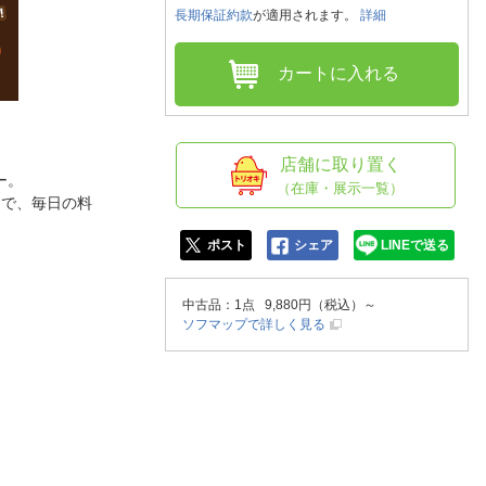
人窓口
長期保証約款
が適用されます。
詳細
R情報
カートに入れる
nglish / 中文
店舗に取り置く
ー。
（在庫・展示一覧）
きで、毎日の料
ポスト
シェア
LINEで送る
中古品
：1点 9,880円（税込）～
ソフマップで詳しく見る