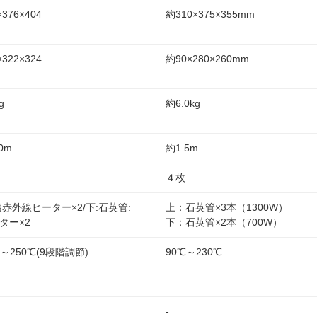
×376×404
約310×375×355mm
×322×324
約90×280×260mm
g
約6.0kg
0m
約1.5m
４枚
遠赤外線ヒーター×2/下:石英管:
上：石英管×3本（1300W）
ター×2
下：石英管×2本（700W）
℃～250℃(9段階調節)
90℃～230℃
分
-