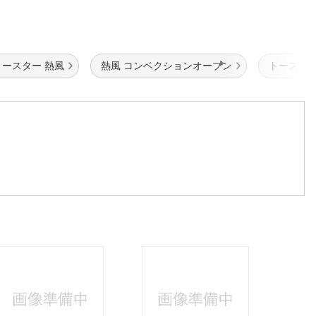
トースター 熱風
熱風 コンベクションオーブン
トースター