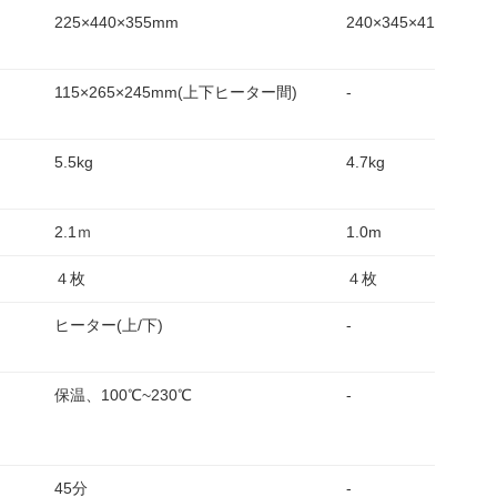
225×440×355mm
240×345×410mm
115×265×245mm(上下ヒーター間)
-
5.5kg
4.7kg
2.1ｍ
1.0m
４枚
４枚
ヒーター(上/下)
-
保温、100℃~230℃
-
45分
-