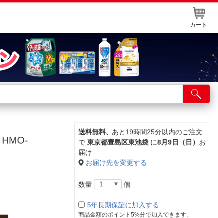
カート
店舗サービス
ット取り置き
イントカードWEB登録
送料無料、
あと19時間25分以内のご注文
HMO-
で
東京都豊島区東池袋
に
8月9日（日）
お
舗情報・店舗一覧
届け
お届け先を変更する
取り寄せ品入荷状況照会
数量
個
5年長期保証に加入する
商品金額のポイント5%分で加入できます。