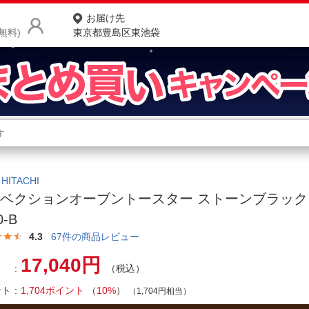
お届け先
無料)
東京都豊島区東池袋
商品をさがす
ランキングからさがす
ネ
カテゴリ一覧からさがす
ポ
ITACHI
ベクションオーブントースター ストーンブラック 
店
0-B
お
4.3
67
件の商品レビュー
お客様サポート
17,040円
（税込）
ント
1,704ポイント
（
10%
）
ご利用ガイド
（1,704円相当）