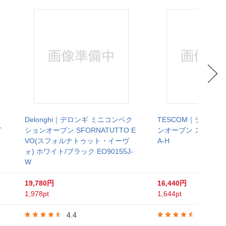
Delonghi｜デロンギ ミニコンベク
TESCOM｜テスコム
T
ションオーブン SFORNATUTTO E
ンオーブン スレートグ
VO(スフォルナトゥット・イーヴ
A-H
ォ) ホワイト/ブラック EO90155J-
W
19,780円
16,440円
1,978pt
1,644pt
4.4
4.4