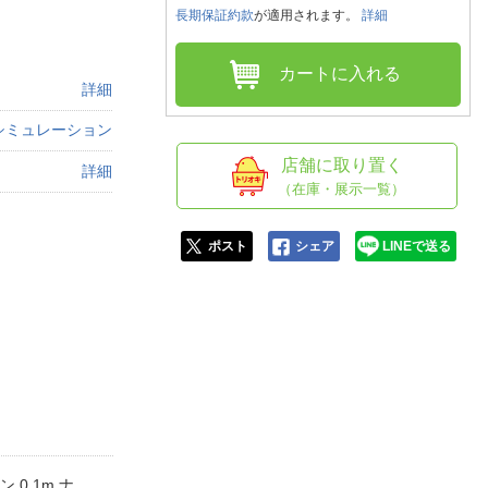
人窓口
長期保証約款
が適用されます。
詳細
R情報
カートに入れる
詳細
シミュレーション
nglish / 中文
店舗に取り置く
詳細
（在庫・展示一覧）
ポスト
シェア
LINEで送る
ン 0.1m ナ