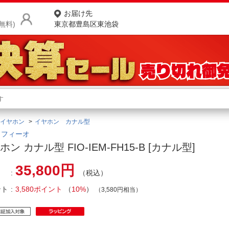
お届け先
無料)
東京都豊島区東池袋
商品をさがす
ランキングからさがす
ネ
イヤホン
イヤホン カナル型
カテゴリ一覧からさがす
ポ
O｜フィーオ
ホン カナル型 FIO-IEM-FH15-B [カナル型]
店
35,800円
（税込）
お
ント
3,580ポイント
（
10%
）
お客様サポート
（3,580円相当）
ご利用ガイド