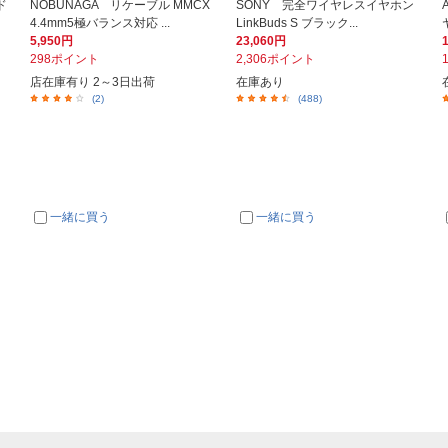
ド
NOBUNAGA リケーブル MMCX
SONY 完全ワイヤレスイヤホン
4.4mm5極バランス対応 ...
LinkBuds S ブラック...
5,950円
23,060円
298ポイント
2,306ポイント
店在庫有り 2～3日出荷
在庫あり
(2)
(488)
一緒に買う
一緒に買う