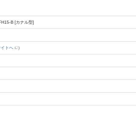
H15-B [カナル型]
サイトへ
）