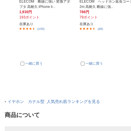
ELECOM 断線に強い 変換アダ
ELECOM ヘッドホン延長コー
プタ 高耐久 iPhone li...
2m 高耐久 断線に強...
1,930円
786円
193ポイント
79ポイント
在庫あり
在庫あり
(130)
(48)
一緒に買う
一緒に買う
イヤホン カナル型 人気売れ筋ランキングを見る
商品について