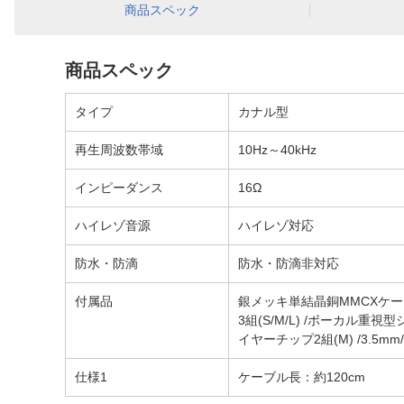
商品スペック
商品スペック
タイプ
カナル型
再生周波数帯域
10Hz～40kHz
インピーダンス
16Ω
ハイレゾ音源
ハイレゾ対応
防水・防滴
防水・防滴非対応
付属品
銀メッキ単結晶銅MMCXケーブ
3組(S/M/L) /ボーカル重
イヤーチップ2組(M) /3.5m
仕様1
ケーブル長：約120cm