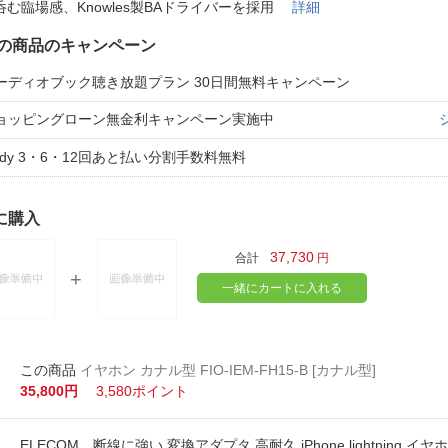
法
呑む臨場感、Knowles製BAドライバーを採用
詳細
よくある質問・お問合せ
I
の商品のキャンペーン
ご利用規約
ーディオブック聴き放題プラン 30日間無料キャンペーン
ョッピングローン無金利キャンペーン実施中
E
aidy 3・6・12回あと払い分割手数料無料
に購入
37,730
合計
円
一緒にカートに入れる
イヤホン カナル型 FIO-IEM-FH15-B [カナル型]
35,800円
3,580ポイント
ELECOM 断線に強い 変換アダプタ 高耐久 iPhone lightning イヤホ