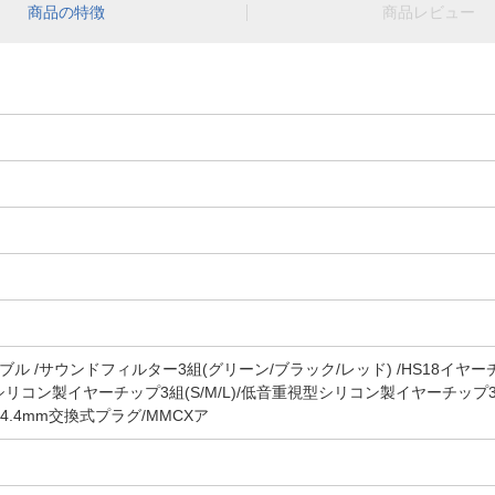
商品の特徴
商品レビュー
ル /サウンドフィルター3組(グリーン/ブラック/レッド) /HS18イヤー
視型シリコン製イヤーチップ3組(S/M/L)/低音重視型シリコン製イヤーチップ3
m/4.4mm交換式プラグ/MMCXア