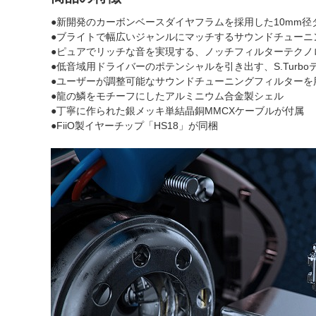
●新開発のカーボンベースダイヤフラムを採用した10mm
●ブライトで幅広いジャンルにマッチするサウンドチューニ
●ピュアでリッチな音を実現する、ノッチフィルターテクノ
●低音域用ドライバーのポテンシャルを引き出す、S.Turb
●ユーザーが調整可能なサウンドチューニングフィルターを
●龍の鱗をモチーフにしたアルミニウム合金製シェル
●丁寧に作られた銀メッキ単結晶銅MMCXケーブルが付属
●FiiO製イヤーチップ「HS18」が同梱