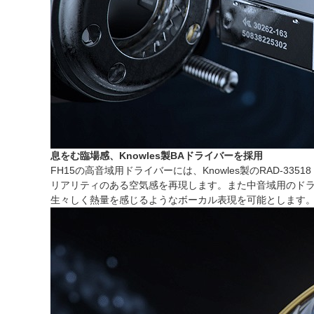
息をむ臨場感、Knowles製BAドライバーを採用
FH15の高音域用ドライバーには、Knowles製のRAD
リアリティのある空気感を再現します。また中音域用のドライバ
生々しく熱量を感じるようなボーカル表現を可能とします