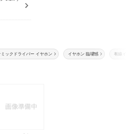
ナミックドライバー イヤホン
イヤホン 臨場感
有線イヤホ