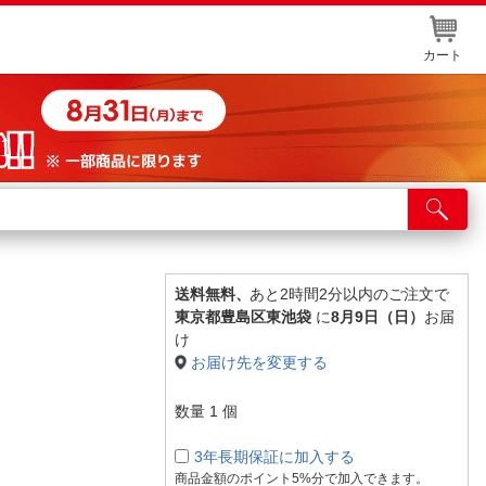
カート
店舗サービス
ット取り置き
イントカードWEB登録
送料無料、
あと2時間2分以内のご注文で
東京都豊島区東池袋
に
8月9日（日）
お届
舗情報・店舗一覧
け
お届け先を変更する
取り寄せ品入荷状況照会
数量
1
個
3年長期保証に加入する
商品金額のポイント5%分で加入できます。