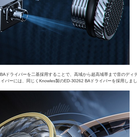
-33518 BAドライバーを二基採用することで、高域から超高域帯まで音
ーには、同じくKnowles製のED-30262 BAドライバーを採用し
。