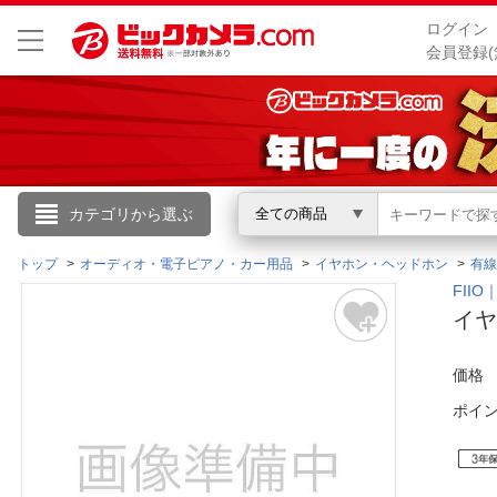
ログイン
会員登録(
こんにちは
カテゴリから選ぶ
全ての商品
ログイン
トップ
オーディオ・電子ピアノ・カー用品
イヤホン・ヘッドホン
有線
FII
イヤ
新規会員登録
価格
会員メニュー
ポイ
お買いもの履歴
閲覧履歴