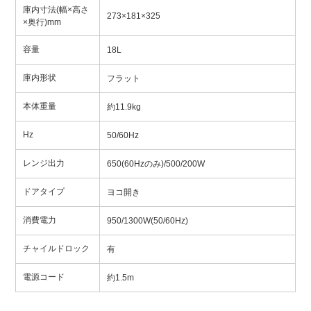
庫内寸法(幅×高さ
273×181×325
×奥行)mm
容量
18L
庫内形状
フラット
本体重量
約11.9kg
Hz
50/60Hz
レンジ出力
650(60Hzのみ)/500/200W
ドアタイプ
ヨコ開き
消費電力
950/1300W(50/60Hz)
チャイルドロック
有
電源コード
約1.5m