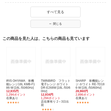
すべて見る
閉じる
この商品を見た人は、こちらの商品も見ています
IRIS OHYAMA 単機
TWINBIRD フラット
SHARP 単機能レン
能レンジ18L KMB-F1
電子レンジ ホワイト
ジ ホワイト RE-TD18
86-W [18L /50/60Hz]
DR-E268W [18L /50/6
6-W [18L /50/60Hz]
12,935円
0Hz]
28,960円
1,294ポイント
12,934円
2,896ポイント
在庫あり
1,294ポイント
在庫あり
店在庫有り 2～3日出
(41)
(5)
荷
(29)