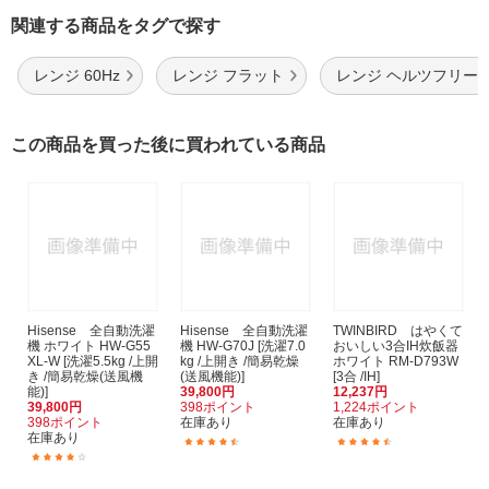
関連する商品をタグで探す
レンジ 60Hz
レンジ フラット
レンジ ヘルツフリー
この商品を買った後に買われている商品
Hisense 全自動洗濯
Hisense 全自動洗濯
TWINBIRD はやくて
機 ホワイト HW-G55
機 HW-G70J [洗濯7.0
おいしい3合IH炊飯器
XL-W [洗濯5.5kg /上開
kg /上開き /簡易乾燥
ホワイト RM-D793W
き /簡易乾燥(送風機
(送風機能)]
[3合 /IH]
能)]
39,800円
12,237円
39,800円
398ポイント
1,224ポイント
398ポイント
在庫あり
在庫あり
在庫あり
(12)
(47)
(5)