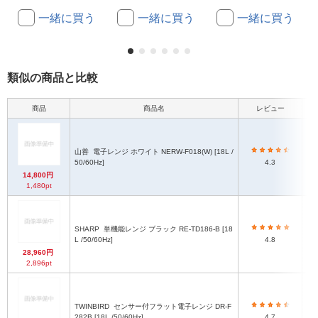
一緒に買う
一緒に買う
一緒に買う
類似の商品と比較
商品
商品名
レビュー
山善
電子レンジ ホワイト NERW-F018(W) [18L /
50/60Hz]
4.3
14,800円
1,480pt
SHARP
単機能レンジ ブラック RE-TD186-B [18
L /50/60Hz]
4.8
28,960円
2,896pt
TWINBIRD
センサー付フラット電子レンジ DR-F
282B [18L /50/60Hz]
4.7