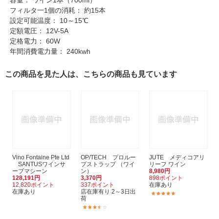
容量： ワイン1本（700ml）
フィルタ一1個の消耗： 約15本
設定可能温度： 10～15℃
定額電圧： 12V-5A
定格電力： 60W
年間消費電力量： 240kwh
この商品を見た人は、こちらの商品も見ています
Vino Fontaine Pte Ltd
OP/TECH プロルー
JUTE メディコアリ
SANTUSワインサ
プストラップ （ワイ
リーフ ワイン
ーブマシーン
ン）
8,980円
128,191円
3,370円
898ポイント
12,820ポイント
337ポイント
在庫あり
在庫あり
店在庫有り 2～3日出
(1)
荷
(2)