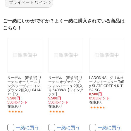
プライベート ワイン
ご一緒にいかがですか？よく一緒に購入されている商品は
こちら！
リーデル [正規品] リ
リーデル [正規品] リ
LADONNA グリルオ
ーデル オー リースリ
ーデル オヴァチュア
ーブントースター Toff
ング/ソーヴィニヨン･
シャンパーニュ 2脚入
y SLATE GREEN K-T
ブラン 2個入り 0414/
り 6408/48【ワイング
S2-SG
15【ワ...
ラス】
8,580円
5,500円
5,500円
858ポイント
550ポイント
550ポイント
在庫あり
在庫あり
在庫あり
(19)
(7)
(3)
一緒に買う
一緒に買う
一緒に買う