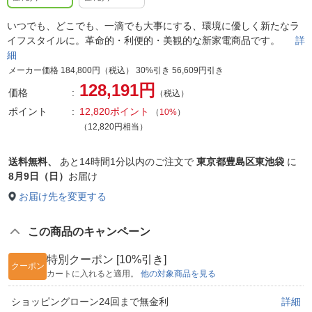
いつでも、どこでも、一滴でも大事にする、環境に優しく新たなラ
イフスタイルに。革命的・利便的・美観的な新家電商品です。
詳
細
メーカー価格 184,800円（税込） 30%引き 56,609円引き
128,191円
価格
（税込）
ポイント
12,820ポイント
（
10%
）
（12,820円相当）
送料無料、
あと
14時間1分以内
のご注文で
東京都豊島区東池袋
に
8月9日（日）
お届け
お届け先を変更する
この商品のキャンペーン
特別クーポン [10%引き]
クーポン
カートに入れると適用。
他の対象商品を見る
ショッピングローン24回まで無金利
詳細