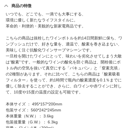
商品の特徴
いつでも、どこでも、一滴でも大事にする、
環境に優しく新たなライフスタイルに。
革命的・利便的・美観的な新家電商品です。
こちらの商品は抜栓したワインボトルを約14日間新鮮に保ち、ワ
ンプッシュだけで、好きな量を、適温で、酸素を巻き込まない、
美味しく注ぐ抗酸化ワインサーブマシーンです。
一旦栓を開けたワインにとって、味わいを劣化させてしまう大敵
は“酸素”です。一般的なワインの酸化を防ぐ商品は、開栓後にボ
トル内の空気を抜いて真空にする「バキュバン」と「窒素充填」
の2種類があります。それに比べて、こちらの商品は「酸素吸着
フィルター」を使って、約1時間で瓶内の酸素濃度を0.1％までに
優しく除去することができ、さらに、白ワインや赤ワインに対し
て、10度や15度の温度の設定も可能です。
本体サイズ ： 495*157*200mm
包装サイズ： 560*242*245mm
本体重量（N.W.）： 3.6kg
包装後重量（G.W.）： 6.3kg