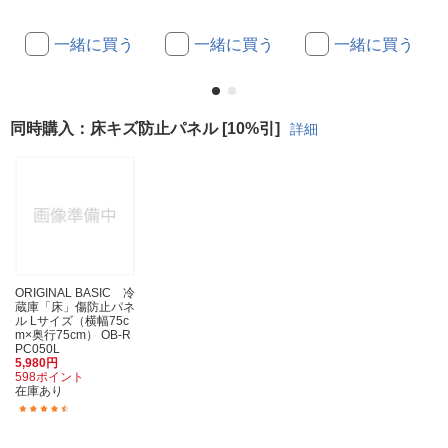
一緒に買う
一緒に買う
一緒に買う
同時購入：床キズ防止パネル [10%引]
詳細
ORIGINAL BASIC 冷
蔵庫「床」傷防止パネ
ル Lサイズ（横幅75c
m×奥行75cm） OB-R
PC050L
5,980円
598ポイント
在庫あり
(34)