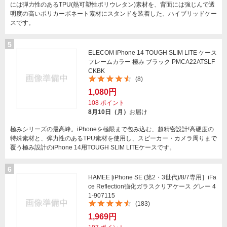
には弾力性のあるTPU(熱可塑性ポリウレタン)素材を、背面には強じんで透
明度の高いポリカーボネート素材にスタンドを装着した、ハイブリッドケー
スです。
5
ELECOM iPhone 14 TOUGH SLIM LITE ケース
フレームカラー 極み ブラック PMCA22ATSLF
CKBK
(8)
1,080円
108
ポイント
8月10日（月）
お届け
極みシリーズの最高峰。iPhoneを極限まで包み込む、超精密設計!高硬度の
特殊素材と、弾力性のあるTPU素材を使用し、スピーカー・カメラ周りまで
覆う極み設計のiPhone 14用TOUGH SLIM LITEケースです。
6
HAMEE [iPhone SE (第2・3世代)/8/7専用］iFa
ce Reflection強化ガラスクリアケース グレー 4
1-907115
(183)
1,969円