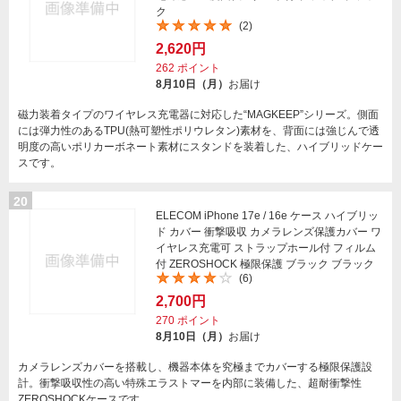
ク
(2)
2,620円
262
ポイント
8月10日（月）
お届け
磁力装着タイプのワイヤレス充電器に対応した“MAGKEEP”シリーズ。側面
には弾力性のあるTPU(熱可塑性ポリウレタン)素材を、背面には強じんで透
明度の高いポリカーボネート素材にスタンドを装着した、ハイブリッドケー
スです。
20
ELECOM iPhone 17e / 16e ケース ハイブリッ
ド カバー 衝撃吸収 カメラレンズ保護カバー ワ
イヤレス充電可 ストラップホール付 フィルム
付 ZEROSHOCK 極限保護 ブラック ブラック
(6)
2,700円
270
ポイント
8月10日（月）
お届け
カメラレンズカバーを搭載し、機器本体を究極までカバーする極限保護設
計。衝撃吸収性の高い特殊エラストマーを内部に装備した、超耐衝撃性
ZEROSHOCKケースです。