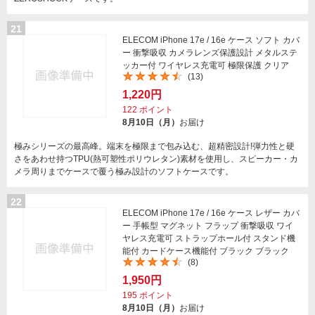
21
ELECOM iPhone 17e / 16e ケース ソフト カバ
ー 衝撃吸収 カメラレンズ保護設計 メタルステ
ッカー付 ワイヤレス充電可 極限保護 クリア
(13)
1,220円
122
ポイント
8月10日（月）
お届け
極みシリーズの最高峰。端末を極限まで包み込む、超精密設計!弾力性と硬
さをあわせ持つTPU(熱可塑性ポリウレタン)素材を使用し、スピーカー・カ
メラ周りまでケースで覆う極み設計のソフトケースです。
22
ELECOM iPhone 17e / 16e ケース レザー カバ
ー 手帳型 マグネット フラップ 衝撃吸収 ワイ
ヤレス充電可 ストラップホール付 スタンド機
能付 カードケース機能付 ブラック ブラック
(8)
1,950円
195
ポイント
8月10日（月）
お届け