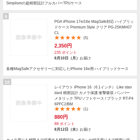
Simplismの超精密設計フルカバーTPUケース
9
PGA iPhone 17e/16e MagSafe対応 ハイブリッ
ドケース Premium Style クリア PG-25KMH07
CL
(5)
2,350円
235
ポイント
8月10日（月）
お届け
各種MagSafeアクセサリーに対応したiPhone 16e用 ハイブリッドケース
10
レイアウト iPhone 16（6.1インチ） Like stan
dard 精密設計 カメラ保護 衝撃吸収 バンパー
メタリック TPUソフトケース / ブラック RT-P4
6PFC2/BM
(1)
880円
88
ポイント
8月12日（水）
お届け