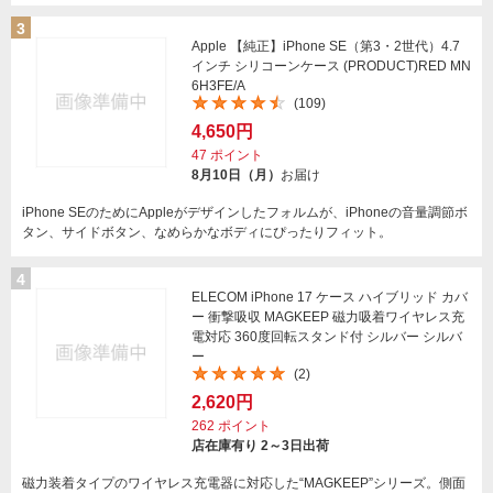
3
Apple 【純正】iPhone SE（第3・2世代）4.7
インチ シリコーンケース (PRODUCT)RED MN
6H3FE/A
(109)
4,650円
47
ポイント
8月10日（月）
お届け
iPhone SEのためにAppleがデザインしたフォルムが、iPhoneの音量調節ボ
タン、サイドボタン、なめらかなボディにぴったりフィット。
4
ELECOM iPhone 17 ケース ハイブリッド カバ
ー 衝撃吸収 MAGKEEP 磁力吸着ワイヤレス充
電対応 360度回転スタンド付 シルバー シルバ
ー
(2)
2,620円
262
ポイント
店在庫有り 2～3日出荷
磁力装着タイプのワイヤレス充電器に対応した“MAGKEEP”シリーズ。側面