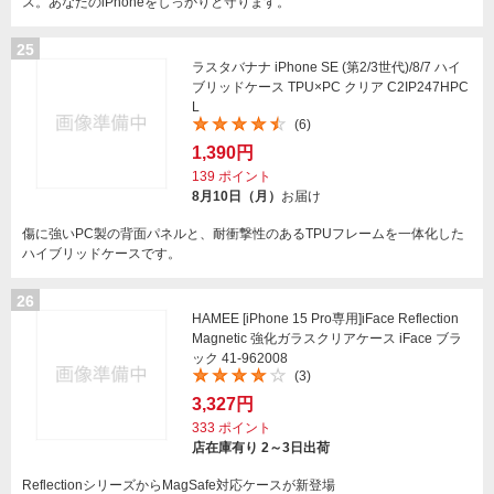
ス。あなたのiPhoneをしっかりと守ります。
25
ラスタバナナ iPhone SE (第2/3世代)/8/7 ハイ
ブリッドケース TPU×PC クリア C2IP247HPC
L
(6)
1,390円
139
ポイント
8月10日（月）
お届け
傷に強いPC製の背面パネルと、耐衝撃性のあるTPUフレームを一体化した
ハイブリッドケースです。
26
HAMEE [iPhone 15 Pro専用]iFace Reflection
Magnetic 強化ガラスクリアケース iFace ブラ
ック 41-962008
(3)
3,327円
333
ポイント
店在庫有り 2～3日出荷
ReflectionシリーズからMagSafe対応ケースが新登場