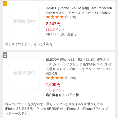
1
HAMEE [iPhone 17e/16e専用]iFace Reflection
強化ガラスクリアケース ネイビー 41-988527
(28)
2,247円
225
ポイント
8月10日（月）
お届け
美しさそのままに、もっと安心を
2
ELECOM iPhoneSE（第3・2世代）/8/7 用 ケ
ース カバー ハイブリッド 衝撃吸収 ワイヤレス
充電可 ストラップホール付 クリア PM-A22SH
VCKCR
(66)
1,000円
100
ポイント
店在庫有り 2～3日出荷
端末のデザインを損なわず、最もシンプルなスタイルで衝撃から守る
iPhone SE 第3世代、iPhone SE 第2世代、iPhone 8、iPhone 7用ハイブリ
ッドケースです。