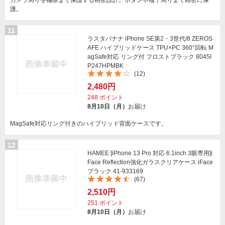
カメラ周りを極限まで保護する精密設計。ボタンや端子周りまで精密に保
護。
11
ラスタバナナ iPhone SE第2・3世代/8 ZEROS
AFE ハイブリッドケース TPU×PC 360°回転 M
agSafe対応 リング付 フロストブラック 8045I
P247HPMBK
(12)
2,480円
248
ポイント
8月10日（月）
お届け
MagSafe対応リング付きのハイブリッド背面ケースです。
12
HAMEE [iPhone 13 Pro 対応 6.1inch 3眼専用]i
Face Reflection強化ガラスクリアケース iFace
ブラック 41-933169
(67)
2,510円
251
ポイント
8月10日（月）
お届け