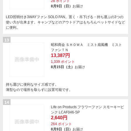
28
ポイント
8月9日（日）
お届け
LED照明付き3WAYファン SOLO FAN。置く・吊下げる・持ち運ぶの3つの
使い方が出来ます。キャンプなどのアウトドアはもちろんベットサイドなど
に便利。
13
昭和商会 ＳＨＯＷＡ ミスト扇風機 ミスト
ファンＴＮ
13,387円
1,339
ポイント
8月15日（土）
お届け
持ち運びに便利なサイズ感です。
薄型なので場所を取らずに設置可能です。
14
Life on Products フラワーファン スモーキーピ
ンク LCAF046-SP
2,640円
264
ポイント
8月9日（日）
お届け