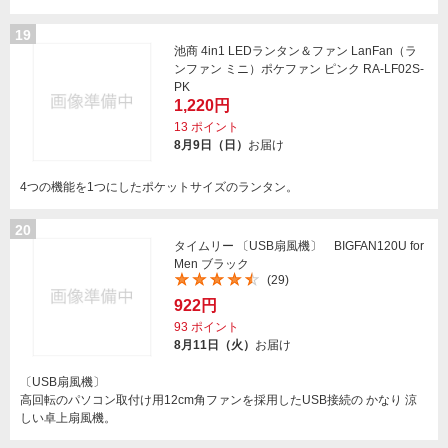
19
池商 4in1 LEDランタン＆ファン LanFan（ラ
ンファン ミニ）ポケファン ピンク RA-LF02S-
PK
1,220円
13
ポイント
8月9日（日）
お届け
4つの機能を1つにしたポケットサイズのランタン。
20
タイムリー 〔USB扇風機〕 BIGFAN120U for
Men ブラック
(29)
922円
93
ポイント
8月11日（火）
お届け
〔USB扇風機〕
高回転のパソコン取付け用12cm角ファンを採用したUSB接続の かなり 涼
しい卓上扇風機。