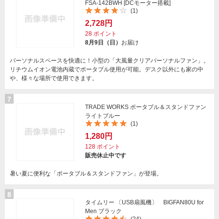
FSA-142BWH [DCモーター搭載]
(1)
2,728円
28
ポイント
8月9日（日）
お届け
パーソナルスペースを快適に！小型の「大風量クリアパーソナルファン」。
リチウムイオン電池内蔵でポータブル使用が可能。デスク以外にも家の中
や、様々な場所で使用できます。
7
TRADE WORKS ポータブル＆スタンドファン
ライトブルー
(1)
1,280円
128
ポイント
販売休止中です
暑い夏に便利な「ポータブル＆スタンドファン」が登場。
8
タイムリー 〔USB扇風機〕 BIGFAN80U for
Men ブラック