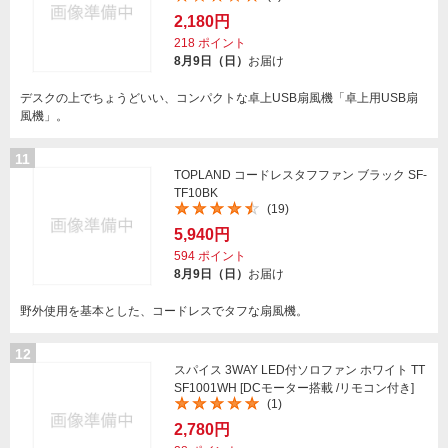
2,180円
218
ポイント
8月9日（日）
お届け
デスクの上でちょうどいい、コンパクトな卓上USB扇風機「卓上用USB扇
風機」。
11
TOPLAND コードレスタフファン ブラック SF-
TF10BK
(19)
5,940円
594
ポイント
8月9日（日）
お届け
野外使用を基本とした、コードレスでタフな扇風機。
12
スパイス 3WAY LED付ソロファン ホワイト TT
SF1001WH [DCモーター搭載 /リモコン付き]
(1)
2,780円