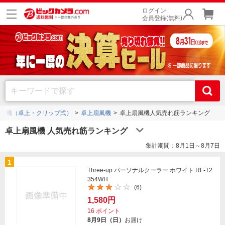
ログイン
会員登録(無料)
風機（卓上・クリップ式）
卓上扇風機
卓上扇風機人気売れ筋ランキング
卓上扇風機 人気売れ筋ランキング
集計期間：8月1日～8月7日
1
Three-up パーソナルクーラー ホワイト RF-T2
354WH
(6)
1,580円
16
ポイント
8月9日（日）
お届け