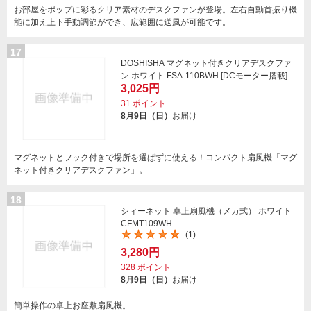
お部屋をポップに彩るクリア素材のデスクファンが登場。左右自動首振り機
能に加え上下手動調節ができ、広範囲に送風が可能です。
17
DOSHISHA マグネット付きクリアデスクファ
ン ホワイト FSA-110BWH [DCモーター搭載]
3,025円
31
ポイント
8月9日（日）
お届け
マグネットとフック付きで場所を選ばずに使える！コンパクト扇風機「マグ
ネット付きクリアデスクファン」。
18
シィーネット 卓上扇風機（メカ式） ホワイト
CFMT109WH
(1)
3,280円
328
ポイント
8月9日（日）
お届け
簡単操作の卓上お座敷扇風機。