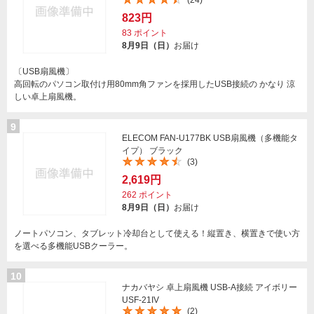
(24)
823円
83
ポイント
8月9日（日）
お届け
〔USB扇風機〕
高回転のパソコン取付け用80mm角ファンを採用したUSB接続の かなり 涼
しい卓上扇風機。
9
ELECOM FAN-U177BK USB扇風機（多機能タ
イプ） ブラック
(3)
2,619円
262
ポイント
8月9日（日）
お届け
ノートパソコン、タブレット冷却台として使える！縦置き、横置きで使い方
を選べる多機能USBクーラー。
10
ナカバヤシ 卓上扇風機 USB-A接続 アイボリー
USF-21IV
(2)