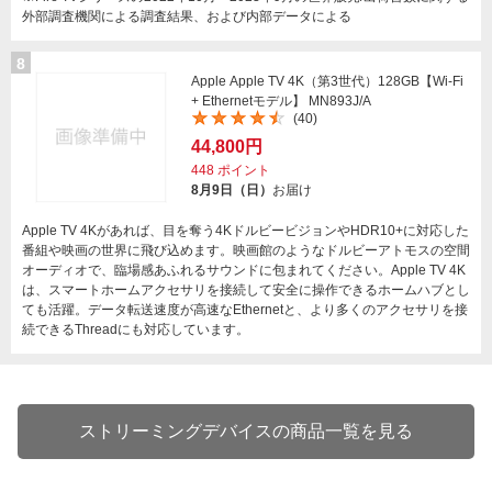
外部調査機関による調査結果、および内部データによる
8
Apple Apple TV 4K（第3世代）128GB【Wi-Fi
+ Ethernetモデル】 MN893J/A
(40)
44,800円
448
ポイント
8月9日（日）
お届け
Apple TV 4Kがあれば、目を奪う4KドルビービジョンやHDR10+に対応した
番組や映画の世界に飛び込めます。映画館のようなドルビーアトモスの空間
オーディオで、臨場感あふれるサウンドに包まれてください。Apple TV 4K
は、スマートホームアクセサリを接続して安全に操作できるホームハブとし
ても活躍。データ転送速度が高速なEthernetと、より多くのアクセサリを接
続できるThreadにも対応しています。
ストリーミングデバイスの商品一覧を見る