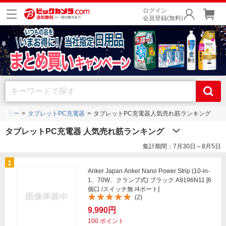
ログイン
会員登録(無料)
セサリー
タブレットPC充電器
タブレットPC充電器人気売れ筋ランキング
タブレットPC充電器 人気売れ筋ランキング
集計期間：7月30日～8月5日
1
Anker Japan Anker Nano Power Strip (10-in-
1、70W、クランプ式) ブラック A9196N11 [6
個口 /スイッチ無 /4ポート]
(2)
9,990円
100
ポイント