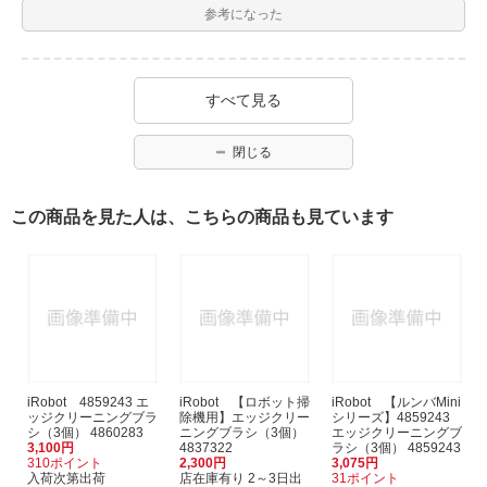
参考になった
すべて見る
閉じる
この商品を見た人は、こちらの商品も見ています
iRobot 4859243 エ
iRobot 【ロボット掃
iRobot 【ルンバMini
ッジクリーニングブラ
除機用】エッジクリー
シリーズ】4859243
シ（3個） 4860283
ニングブラシ（3個）
エッジクリーニングブ
3,100円
4837322
ラシ（3個） 4859243
310ポイント
2,300円
3,075円
入荷次第出荷
店在庫有り 2～3日出
31ポイント