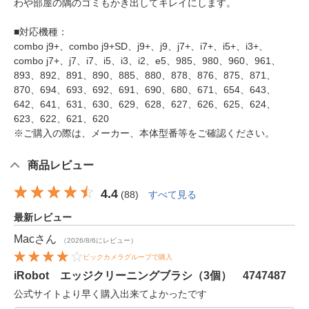
わや部屋の隅のゴミもかき出してキレイにします。
■対応機種：
combo j9+、combo j9+SD、j9+、j9、j7+、i7+、i5+、i3+、
combo j7+、j7、i7、i5、i3、i2、e5、985、980、960、961、
893、892、891、890、885、880、878、876、875、871、
870、694、693、692、691、690、680、671、654、643、
642、641、631、630、629、628、627、626、625、624、
623、622、621、620
※ご購入の際は、メーカー、本体型番等をご確認ください。
商品レビュー
4.4
(
88
)
すべて見る
最新レビュー
Mac
さん
（2026/8/6にレビュー）
ビックカメラグループで購入
iRobot エッジクリーニングブラシ（3個） 4747487
公式サイトより早く購入出来てよかったです