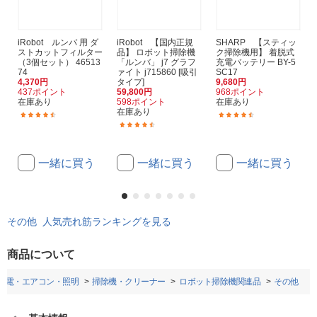
iRobot ルンバ 用 ダ
iRobot 【国内正規
SHARP 【スティッ
ストカットフィルター
品】 ロボット掃除機
ク掃除機用】 着脱式
（3個セット） 46513
「ルンバ」 j7 グラフ
充電バッテリー BY-5
74
ァイト j715860 [吸引
SC17
4,370円
タイプ]
9,680円
437ポイント
59,800円
968ポイント
在庫あり
598ポイント
在庫あり
在庫あり
(61)
(19)
(85)
一緒に買う
一緒に買う
一緒に買う
その他 人気売れ筋ランキングを見る
商品について
家電・エアコン・照明
掃除機・クリーナー
ロボット掃除機関連品
その他