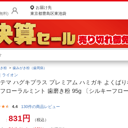
お届け先
無料)
東京都豊島区東池袋
商品をさがす
ランキングからさがす
ネ
き粉
歯みがき粉（歯周病）
カテゴリ一覧からさがす
ポ
N｜ライオン
テマ ハグキプラス プレミアム ハミガキ よくばり
店
フローラルミント 歯磨き粉 95g 〔シルキーフロ
お
〕
お客様サポート
4.4
130
件の商品レビュー
831円
（税込）
ご利用ガイド