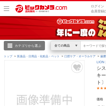
ログイン
会員登録(
こんにちは
カテゴリから選ぶ
全ての商品
ログイン
トップ
医薬品・日用品・化粧品・ペット
口腔ケア・オーラルケア
歯磨
LIO
シス
新規会員登録
キー
ト
会員メニュー
お買いもの履歴
価格
閲覧履歴