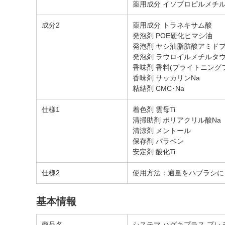
薬用成分 イソプロピルメチルフ
成分2
薬用成分 トラネキサム酸
発泡剤 POE硬化ヒマシ油
発泡剤 ヤシ油脂肪酸アミド
発泡剤 ラウロイルメチルタウ
香味剤 香料(ブライトニング
香味剤 サッカリンNa
粘結剤 CMC･Na
仕様1
着色剤 雲母Ti
清掃助剤 ポリアクリル酸Na
清涼剤 メントール
保存剤 パラベン
安定剤 酸化Ti
仕様2
使用方法：適量をハブラシに
基本情報
商品名
システマ ハグキプラス プレ