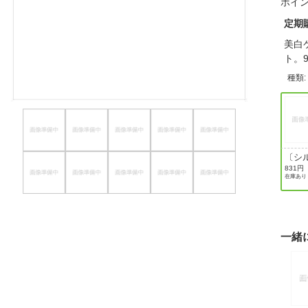
ポイ
ほしいもの
定期
お知らせ
美白
ト。
種類
〔シ
フロ
831円
在庫あり
ミン
一緒