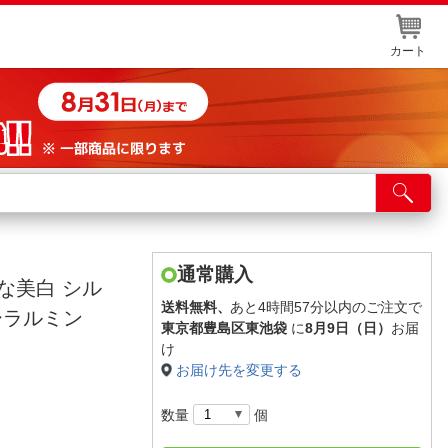
カート
店舗サービス
ット取り置き
イントカードWEB登録
通常購入
な美白 シル
舗情報・店舗一覧
送料無料、
あと4時間57分以内のご注文で
ーラルミン
東京都豊島区東池袋
に
8月9日（日）
お届
取り寄せ品入荷状況照会
け
お届け先を変更する
数量
個