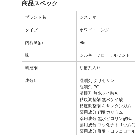
商品スペック
ブランド名
システマ
タイプ
ホワイトニング
内容量(g)
95g
味
シルキーフローラルミント
研磨剤
研磨剤入り
成分1
湿潤剤 グリセリン
湿潤剤 PG
清掃剤 無水ケイ酸A
粘度調整剤 無水ケイ酸
粘度調整剤 キサンタンガム
薬用成分 硝酸カリウム
薬用成分 無水ピロリン酸Na
薬用成分 フッ化ナトリウム(フ
薬用成分 酢酸トコフェロール