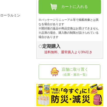
人窓口
カートに入れる
R情報
フローラルミン
※パッケージリニューアル等で掲載画像とは異
なる場合があります
※開封後の返品や商品交換はお受けできません
※品薄の場合、購入数の制限が設けられている
nglish / 中文
場合があります
定期購入
送料無料、通常購入より3%引き
店舗に取り置く
（在庫・展示一覧）