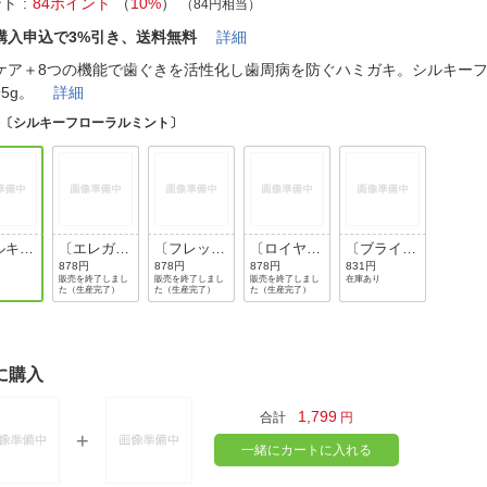
法
ント
84ポイント
（
10%
）
（84円相当）
よくある質問・お問合せ
購入申込で3%引き、送料無料
詳細
I
ご利用規約
ケア＋8つの機能で歯ぐきを活性化し歯周病を防ぐハミガキ。シルキー
95g。
詳細
:
〔シルキーフローラルミント〕
E
ルキー
〔エレガン
〔フレッシ
〔ロイヤル
〔ブライト
ーラル
トフルーテ
ュクリスタ
ハーブミン
ニングフロ
878円
878円
878円
831円
販売を終了しまし
販売を終了しまし
販売を終了しまし
在庫あり
ト〕
ィミント〕
ルミント〕
ト〕
ーラルミン
た（生産完了）
た（生産完了）
た（生産完了）
ト〕
に購入
1,799
合計
円
一緒にカートに入れる