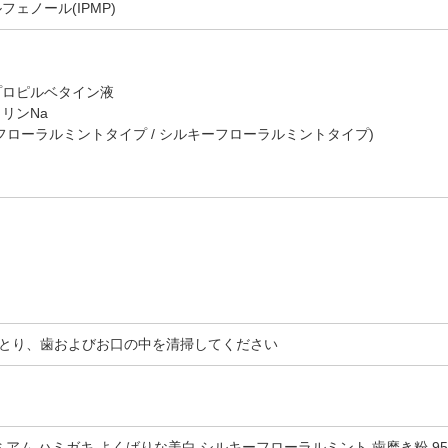
ェノール(IPMP)
プロピルベタイン液
リンNa
フローラルミントタイプ / シルキーフローラルミントタイプ)
とり、歯およびお口の中を清掃してください
ミアム ハミガキ よくばりな美白 シルキーフローラルミント 歯磨き粉 9