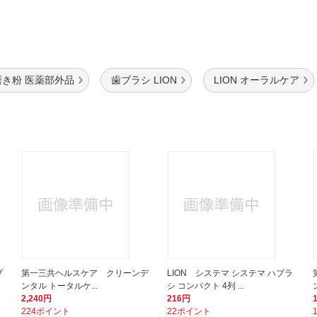
磨き粉 医薬部外品
歯ブラシ LION
LION オーラルケア
ブ
第一三共ヘルスケア クリーンデ
LION システマ システマ ハブラ
ンタル トータルケ...
シ コンパクト 4列 ...
2,240円
216円
224ポイント
22ポイント