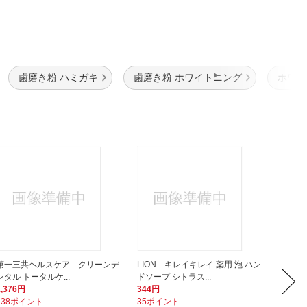
歯磨き粉 ハミガキ
歯磨き粉 ホワイトニング
ホワイ
第一三共ヘルスケア クリーンデ
LION キレイキレイ 薬用 泡 ハン
エビス
ンタル トータルケ...
ドソープ シトラス...
シ・6列
1,376円
344円
364円
138ポイント
35ポイント
4ポイ