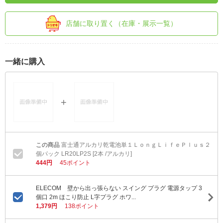
店舗に取り置く（在庫・展示一覧）
一緒に購入
富士通アルカリ乾電池単１ＬｏｎｇＬｉｆｅＰｌｕｓ２
個パック LR20LP2S [2本 /アルカリ]
444円
45ポイント
ELECOM 壁から出っ張らない スイング プラグ 電源タップ 3
個口 2m ほこり防止 L字プラグ ホワ...
1,379円
138ポイント