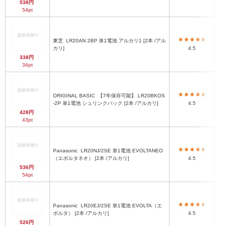
538円
54pt
東芝
LR20AN 2BP 単1電池 アルカリ1 [2本 /アル
カリ]
4.5
338円
34pt
ORIGINAL BASIC
【7年保存可能】 LR20BKOS
-2P 単1電池 シュリンクパック [2本 /アルカリ]
4.5
428円
43pt
Panasonic
LR20NJ/2SE 単1電池 EVOLTANEO
（エボルタネオ） [2本 /アルカリ]
4.5
536円
54pt
Panasonic
LR20EJ/2SE 単1電池 EVOLTA（エ
ボルタ） [2本 /アルカリ]
4.5
526円