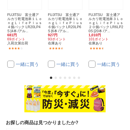
FUJITSU 富士通ア
FUJITSU 富士通ア
FUJITSU 富士通ア
ルカリ乾電池単１Ｌｏ
ルカリ乾電池単１Ｌｏ
ルカリ乾電池単３Ｌｏ
ｎｇＬｉｆｅＰｌｕｓ
ｎｇＬｉｆｅＰｌｕｓ
ｎｇＬｉｆｅＰｌｕｓ
４個パック LR20LP4
６個パック LR20LP6
２０個パック LR6LP2
S [4本 /アル...
S [6本 /アル...
0S [20本 /ア...
681円
927円
1,010円
69ポイント
93ポイント
101ポイント
入荷次第出荷
在庫あり
在庫あり
(1)
(2)
(3)
一緒に買う
一緒に買う
一緒に買う
お探しの商品は見つかりましたか?