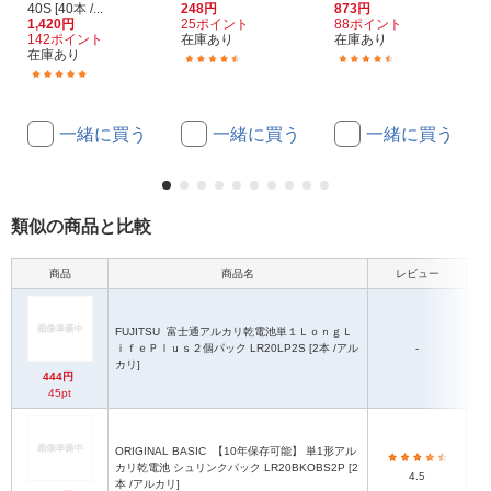
40S [40本 /...
248円
873円
1,420円
25ポイント
88ポイント
142ポイント
在庫あり
在庫あり
在庫あり
(13)
(13)
(26)
一緒に買う
一緒に買う
一緒に買う
類似の商品と比較
商品
商品名
レビュー
FUJITSU
富士通アルカリ乾電池単１ＬｏｎｇＬ
ｉｆｅＰｌｕｓ２個パック LR20LP2S [2本 /アル
-
カリ]
444円
45pt
ORIGINAL BASIC
【10年保存可能】 単1形アル
カリ乾電池 シュリンクパック LR20BKOBS2P [2
4.5
本 /アルカリ]