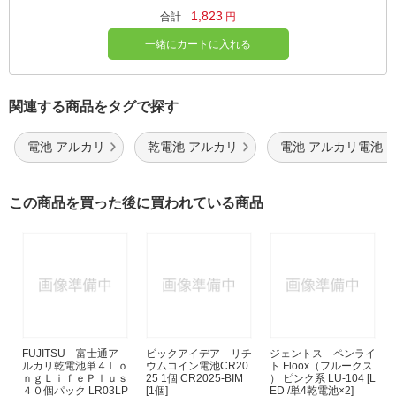
1,823
合計
円
一緒にカートに入れる
関連する商品をタグで探す
電池 アルカリ
乾電池 アルカリ
電池 アルカリ電池
この商品を買った後に買われている商品
FUJITSU 富士通ア
ビックアイデア リチ
ジェントス ペンライ
ルカリ乾電池単４Ｌｏ
ウムコイン電池CR20
ト Floox（フルークス
ｎｇＬｉｆｅＰｌｕｓ
25 1個 CR2025-BIM
） ピンク系 LU-104 [L
４０個パック LR03LP
[1個]
ED /単4乾電池×2]