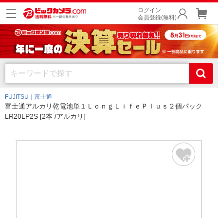
ログイン
会員登録(無料)
FUJITSU｜富士通
富士通アルカリ乾電池単１ＬｏｎｇＬｉｆｅＰｌｕｓ２個パック
LR20LP2S [2本 /アルカリ]