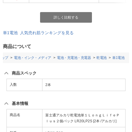
詳しく比較する
単1電池 人気売れ筋ランキングを見る
商品について
トップ
電池・インク・メディア
電池・充電池・充電器
乾電池
単1電池
商品スペック
入数
2本
基本情報
商品名
富士通アルカリ乾電池単１ＬｏｎｇＬｉｆｅＰ
ｌｕｓ２個パック LR20LP2S [2本 /アルカリ]